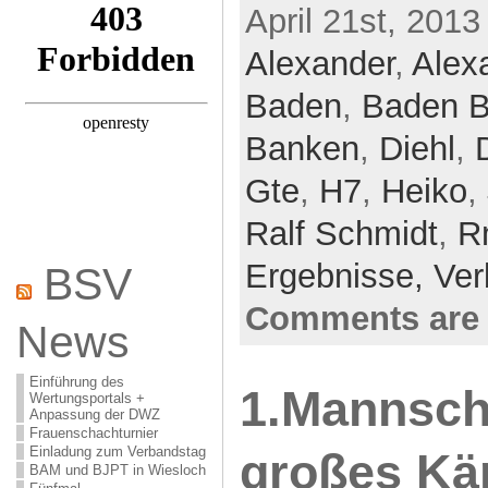
April 21st, 2013
Alexander
,
Alex
Baden
,
Baden B
Banken
,
Diehl
,
Gte
,
H7
,
Heiko
,
Ralf Schmidt
,
R
Ergebnisse,
Ver
BSV
Comments are 
News
Einführung des
1.Mannsch
Wertungsportals +
Anpassung der DWZ
Frauenschachturnier
Einladung zum Verbandstag
großes Kä
BAM und BJPT in Wiesloch