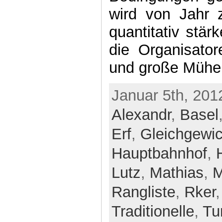
wird von Jahr z
quantitativ stär
die Organisator
und große Mühe,
Januar 5th, 201
Alexandr
,
Basel
Erf
,
Gleichgewic
Hauptbahnhof
,
Lutz
,
Mathias
,
M
Rangliste
,
Rker
Traditionelle
,
Tu