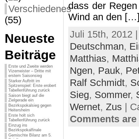
dass der Regen a
Verschiedenes
Wind an den […
(55)
Juli 15th, 2012 
Neueste
Deutschman
,
Ei
Beiträge
Matthias
,
Matth
Erste und Zweite werden
Ngen
,
Pauk
,
Pe
Vizemeister – Dritte mit
erstem Saisonsieg
Ralf Schmidt
,
S
Starker Auftritt im
Spitzenspiel: Erste erobert
Tabellenführung zurück
Sieg
,
Sommer
,
Saison biegt auf die
Zielgerade ein
Wernet
,
Zus
| C
Bezirkspokalsieg gegen
Heitersheim
Erste holt sich
Comments are 
Tabellenführung zurück
Einzug ins
Bezirkspokalfinale
Gemischte Bilanz am 5.