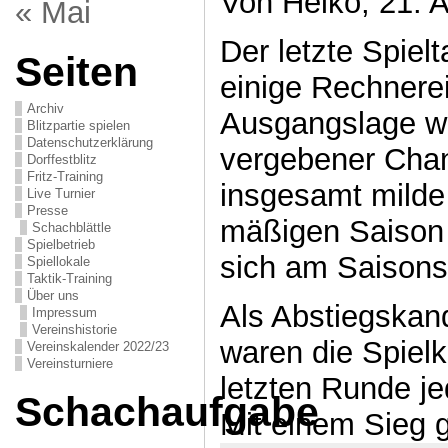
Von Heiko, 21. A
« Mai
Der letzte Spiel
Seiten
einige Rechnerei
Archiv
Ausgangslage wa
Blitzpartie spielen
Datenschutzerklärung
vergebener Chan
Dorffestblitz
Fritz-Training
insgesamt milde
Live Turnier
Presse
mäßigen Saison 
Schachblättle
Spielbetrieb
sich am Saisons
Spiellokale
Taktik-Training
Über uns
Als Abstiegskan
Impressum
Vereinshistorie
waren die Spielk
Vereinskalender 2022/23
Vereinsturniere
letzten Runde je
Schachaufgabe
Mit einem Sieg 