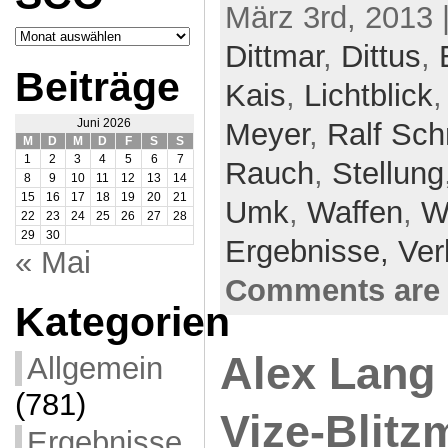
März 3rd, 2013 
Archiv
SCO
Dittmar
,
Dittus
,
Beiträge
Kais
,
Lichtblick
Juni 2026
Meyer
,
Ralf Sch
M
D
M
D
F
S
S
1
2
3
4
5
6
7
Rauch
,
Stellung
8
9
10
11
12
13
14
15
16
17
18
19
20
21
Umk
,
Waffen
,
W
22
23
24
25
26
27
28
29
30
Ergebnisse,
Ver
« Mai
Comments are 
Kategorien
Alex Lang
Allgemein
(781)
Vize-Blitz
Ergebnisse