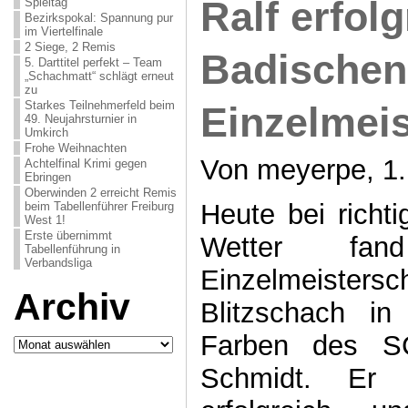
Ralf erfolg
Spieltag
Bezirkspokal: Spannung pur
im Viertelfinale
2 Siege, 2 Remis
Badischen 
5. Darttitel perfekt – Team
„Schachmatt“ schlägt erneut
zu
Starkes Teilnehmerfeld beim
Einzelmeis
49. Neujahrsturnier in
Umkirch
Frohe Weihnachten
Von meyerpe, 1. 
Achtelfinal Krimi gegen
Ebringen
Oberwinden 2 erreicht Remis
Heute bei richt
beim Tabellenführer Freiburg
West 1!
Erste übernimmt
Wetter fan
Tabellenführung in
Verbandsliga
Einzelmeister
Archiv
Blitzschach in 
Farben des SC
Archiv
Schmidt. Er 