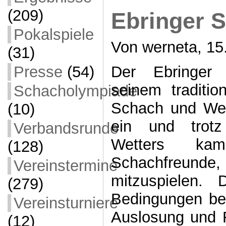
(209)
Ebringer
Pokalspiele
Von werneta, 15.
(31)
Der Ebringer
Presse
(54)
seinem traditi
Schacholympiade
Schach und Wei
(10)
ein und trotz
Verbandsrunde
Wetters ka
(128)
Schachfreunde, u
Vereinstermine
mitzuspielen.
(279)
Bedingungen be
Vereinsturniere
Auslosung und 
(12)