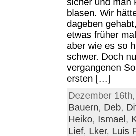
sicher und man 
blasen. Wir hätt
dageben gehabt,
etwas früher ma
aber wie es so he
schwer. Doch nu
vergangenen Son
ersten […]
Dezember 16th,
Bauern
,
Deb
,
Di
Heiko
,
Ismael
,
Lief
,
Lker
,
Luis 