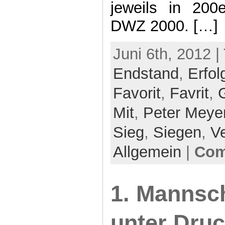
jeweils in 20
DWZ 2000. […]
Juni 6th, 2012 |
Endstand
,
Erfol
Favorit
,
Favrit
,
Mit
,
Peter Meye
Sieg
,
Siegen
,
V
Allgemein
|
Com
1. Mannsc
unter Dru