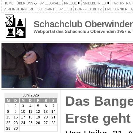
HOME
ÜBER UNS
SPIELLOKALE
PRESSE
SPIELBETRIEB
TAKTIK-TRAI
VEREINSTURNIERE
BLITZPARTIE SPIELEN
DORFFESTBLITZ
LIVE TURNIER
A
Schachclub Oberwinden 
Webportal des Schachclub Oberwinden 1957 e. 
Juni 2026
Das Bange
M
D
M
D
F
S
S
1
2
3
4
5
6
7
8
9
10
11
12
13
14
Erste geht
15
16
17
18
19
20
21
22
23
24
25
26
27
28
29
30