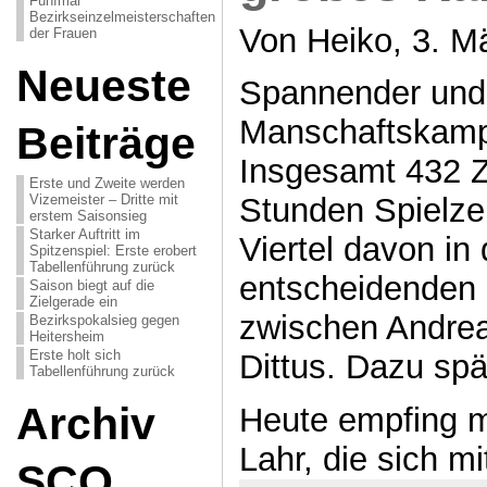
Fünfmal
Bezirkseinzelmeisterschaften
Von Heiko, 3. M
der Frauen
Neueste
Spannender und
Manschaftskampf 
Beiträge
Insgesamt 432 Z
Erste und Zweite werden
Vizemeister – Dritte mit
Stunden Spielzei
erstem Saisonsieg
Starker Auftritt im
Viertel davon in 
Spitzenspiel: Erste erobert
Tabellenführung zurück
entscheidenden P
Saison biegt auf die
Zielgerade ein
zwischen Andre
Bezirkspokalsieg gegen
Heitersheim
Erste holt sich
Dittus. Dazu spä
Tabellenführung zurück
Archiv
Heute empfing m
Lahr, die sich mi
SCO