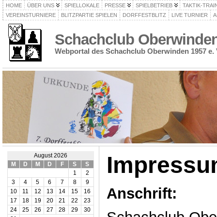
HOME
ÜBER UNS
SPIELLOKALE
PRESSE
SPIELBETRIEB
TAKTIK-TRAI
VEREINSTURNIERE
BLITZPARTIE SPIELEN
DORFFESTBLITZ
LIVE TURNIER
A
Schachclub Oberwinden 
Webportal des Schachclub Oberwinden 1957 e. 
Impress
August 2026
M
D
M
D
F
S
S
1
2
3
4
5
6
7
8
9
Anschrift:
10
11
12
13
14
15
16
17
18
19
20
21
22
23
24
25
26
27
28
29
30