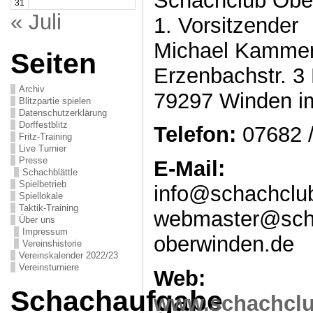
Schachclub Obe
31
« Juli
1. Vorsitzender
Michael Kammer
Seiten
Erzenbachstr. 3
Archiv
79297 Winden im
Blitzpartie spielen
Datenschutzerklärung
Dorffestblitz
Telefon:
07682 
Fritz-Training
Live Turnier
Presse
E-Mail:
Schachblättle
Spielbetrieb
info@schachclu
Spiellokale
Taktik-Training
webmaster@sch
Über uns
Impressum
oberwinden.de
Vereinshistorie
Vereinskalender 2022/23
Vereinsturniere
Web:
Schachaufgabe
www.schachclu