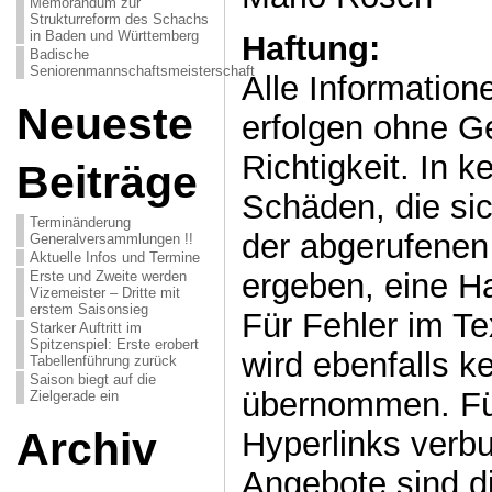
Memorandum zur
Strukturreform des Schachs
in Baden und Württemberg
Haftung:
Badische
Seniorenmannschaftsmeisterschaft
Alle Information
Neueste
erfolgen ohne Ge
Richtigkeit. In k
Beiträge
Schäden, die si
Terminänderung
der abgerufenen
Generalversammlungen !!
Aktuelle Infos und Termine
ergeben, eine 
Erste und Zweite werden
Vizemeister – Dritte mit
erstem Saisonsieg
Für Fehler im Te
Starker Auftritt im
Spitzenspiel: Erste erobert
wird ebenfalls k
Tabellenführung zurück
Saison biegt auf die
übernommen. Für
Zielgerade ein
Archiv
Hyperlinks verb
Angebote sind di