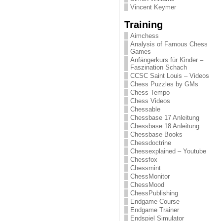
Vincent Keymer
Training
Aimchess
Analysis of Famous Chess
Games
Anfängerkurs für Kinder –
Faszination Schach
CCSC Saint Louis – Videos
Chess Puzzles by GMs
Chess Tempo
Chess Videos
Chessable
Chessbase 17 Anleitung
Chessbase 18 Anleitung
Chessbase Books
Chessdoctrine
Chessexplained – Youtube
Chessfox
Chessmint
ChessMonitor
ChessMood
ChessPublishing
Endgame Course
Endgame Trainer
Endspiel Simulator