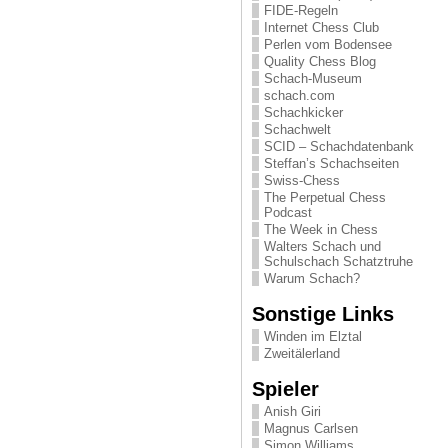
FIDE-Regeln
Internet Chess Club
Perlen vom Bodensee
Quality Chess Blog
Schach-Museum
schach.com
Schachkicker
Schachwelt
SCID – Schachdatenbank
Steffan’s Schachseiten
Swiss-Chess
The Perpetual Chess
Podcast
The Week in Chess
Walters Schach und
Schulschach Schatztruhe
Warum Schach?
Sonstige Links
Winden im Elztal
Zweitälerland
Spieler
Anish Giri
Magnus Carlsen
Simon Williams