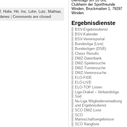
Dienstags um 20 Uhr,
Clubheim der Sportfreunde
Winden, Bruckmatten 1, 79297
f
,
Holte
,
Hrt
,
Ins
,
Lohn
,
Lutz
,
Mathias
,
Winden.
edenes
|
Comments are closed
Ergebnisdienste
BSV-Ergebnisdienst
BSV-Kalender
BSV-Vereinsportal
Bundesliga (Live)
Bundesligen (DSB)
Chess Results
DWZ-Datenbank
DWZ-Spielersuche
DWZ-Turniersuche
DWZ-Vereinssuche
ELO-FIDE
ELO-LIVE
ELO-TOP Listen
Liga-Orakel – Verbandsliga
Süd
Nu-Liga Mitgliederverwaltung
und Ergebnisdienst
SCO DWZ-Liste
SCO
Mannschaftsergebnisse
SCO Rangliste