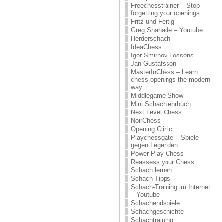
Freechesstrainer – Stop
forgetting your openings
Fritz und Fertig
Greg Shahade – Youtube
Herderschach
IdeaChess
Igor Smirnov Lessons
Jan Gustafsson
MasterInChess – Learn
chess openings the modern
way
Middlegame Show
Mini Schachlehrbuch
Next Level Chess
NoirChess
Opening Clinic
Playchessgate – Spiele
gegen Legenden
Power Play Chess
Reassess your Chess
Schach lernen
Schach-Tipps
Schach-Training im Internet
– Youtube
Schachendspiele
Schachgeschichte
Schachtraining