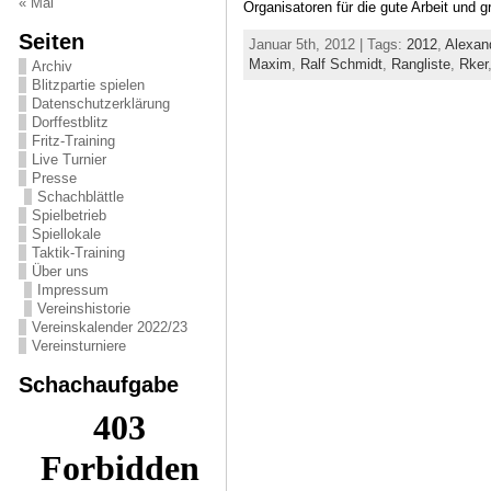
« Mai
Organisatoren für die gute Arbeit und 
Seiten
Januar 5th, 2012 | Tags:
2012
,
Alexan
Maxim
,
Ralf Schmidt
,
Rangliste
,
Rker
Archiv
Blitzpartie spielen
Datenschutzerklärung
Dorffestblitz
Fritz-Training
Live Turnier
Presse
Schachblättle
Spielbetrieb
Spiellokale
Taktik-Training
Über uns
Impressum
Vereinshistorie
Vereinskalender 2022/23
Vereinsturniere
Schachaufgabe