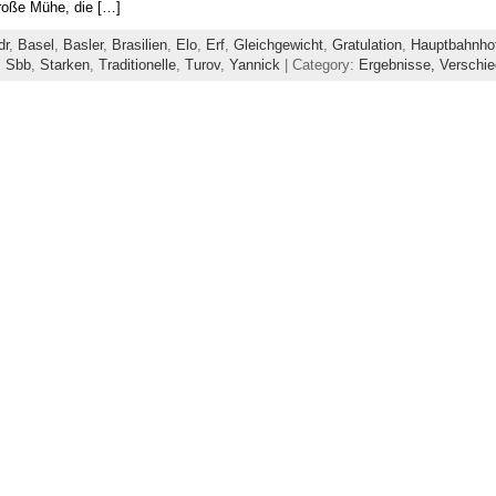
große Mühe, die […]
dr
,
Basel
,
Basler
,
Brasilien
,
Elo
,
Erf
,
Gleichgewicht
,
Gratulation
,
Hauptbahnho
,
Sbb
,
Starken
,
Traditionelle
,
Turov
,
Yannick
| Category:
Ergebnisse,
Verschi