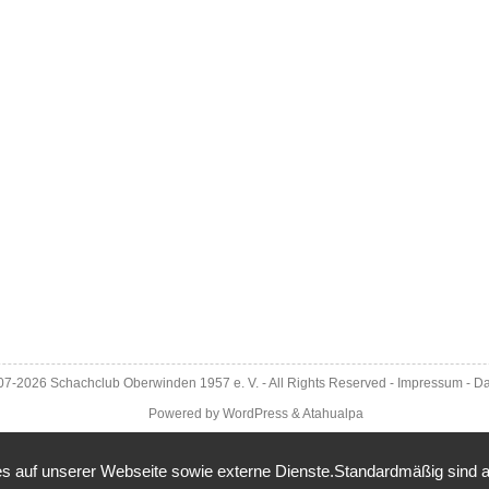
007-2026
Schachclub Oberwinden 1957 e. V.
- All Rights Reserved -
Impressum
-
Da
Powered by
WordPress
&
Atahualpa
 auf unserer Webseite sowie externe Dienste.Standardmäßig sind alle