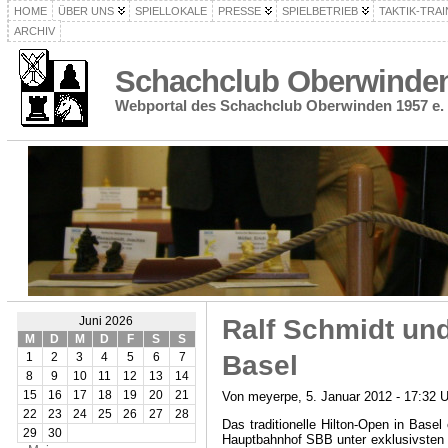
HOME
ÜBER UNS
SPIELLOKALE
PRESSE
SPIELBETRIEB
TAKTIK-TRAI
ARCHIV
Schachclub Oberwinden 
Webportal des Schachclub Oberwinden 1957 e. 
Ralf Schmidt und
Juni 2026
M
D
M
D
F
S
S
Basel
1
2
3
4
5
6
7
8
9
10
11
12
13
14
15
16
17
18
19
20
21
Von meyerpe, 5. Januar 2012 - 17:32 U
22
23
24
25
26
27
28
Das traditionelle Hilton-Open in Base
29
30
Hauptbahnhof SBB unter exklusivsten Be