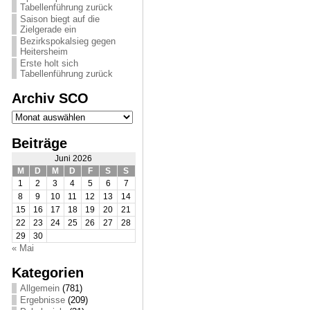
Tabellenführung zurück
Saison biegt auf die
Zielgerade ein
Bezirkspokalsieg gegen
Heitersheim
Erste holt sich
Tabellenführung zurück
Archiv SCO
Archiv
SCO
Beiträge
Juni 2026
M
D
M
D
F
S
S
1
2
3
4
5
6
7
8
9
10
11
12
13
14
15
16
17
18
19
20
21
22
23
24
25
26
27
28
29
30
« Mai
Kategorien
Allgemein
(781)
Ergebnisse
(209)