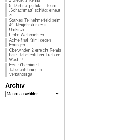
2 Siege, 2 Remis
5. Darttitel perfekt – Team
„Schachmatt“ schlägt erneut
zu
Starkes Teilnehmerfeld beim
49. Neujahrsturnier in
Umkirch
Frohe Weihnachten
Achtelfinal Krimi gegen
Ebringen
Oberwinden 2 erreicht Remis
beim Tabellenführer Freiburg
West 1!
Erste übernimmt
Tabellenführung in
Verbandsliga
Archiv
Archiv