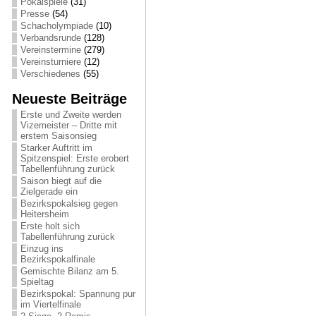
Pokalspiele
(31)
Presse
(54)
Schacholympiade
(10)
Verbandsrunde
(128)
Vereinstermine
(279)
Vereinsturniere
(12)
Verschiedenes
(55)
Neueste Beiträge
Erste und Zweite werden
Vizemeister – Dritte mit
erstem Saisonsieg
Starker Auftritt im
Spitzenspiel: Erste erobert
Tabellenführung zurück
Saison biegt auf die
Zielgerade ein
Bezirkspokalsieg gegen
Heitersheim
Erste holt sich
Tabellenführung zurück
Einzug ins
Bezirkspokalfinale
Gemischte Bilanz am 5.
Spieltag
Bezirkspokal: Spannung pur
im Viertelfinale