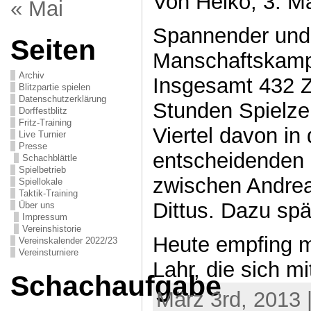
Von Heiko, 3. M
« Mai
Spannender und
Seiten
Manschaftskampf 
Archiv
Insgesamt 432 Z
Blitzpartie spielen
Datenschutzerklärung
Stunden Spielzei
Dorffestblitz
Fritz-Training
Viertel davon in 
Live Turnier
Presse
entscheidenden P
Schachblättle
Spielbetrieb
zwischen Andre
Spiellokale
Taktik-Training
Dittus. Dazu spä
Über uns
Impressum
Vereinshistorie
Heute empfing m
Vereinskalender 2022/23
Vereinsturniere
Lahr, die sich mi
Schachaufgabe
März 3rd, 2013 