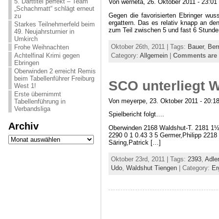
5. Darttitel perfekt – Team
Von werneta, 26. Oktober 2011 - 23:01
„Schachmatt“ schlägt erneut
Gegen die favorisierten Ebringer wu
zu
ergattern. Das es relativ knapp an de
Starkes Teilnehmerfeld beim
zum Teil zwischen 5 und fast 6 Stund
49. Neujahrsturnier in
Umkirch
Oktober 26th, 2011 | Tags:
Bauer
,
Ber
Frohe Weihnachten
Category:
Allgemein
|
Comments are 
Achtelfinal Krimi gegen
Ebringen
Oberwinden 2 erreicht Remis
beim Tabellenführer Freiburg
SCO unterliegt 
West 1!
Erste übernimmt
Von meyerpe, 23. Oktober 2011 - 20:1
Tabellenführung in
Verbandsliga
Spielbericht folgt….
Archiv
Oberwinden 2168 Waldshut-T. 2181 1½ 
2290 0 1 0.43 3 5 Germer,Philipp 2218
Archiv
Säring,Patrick […]
Oktober 23rd, 2011 | Tags:
2393
,
Adler
Udo
,
Waldshut Tiengen
| Category:
Er