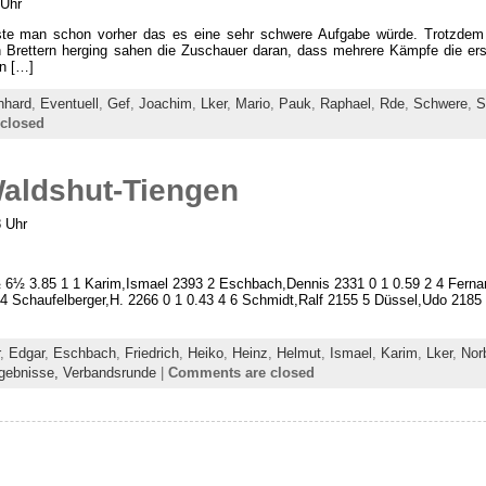
 Uhr
sste man schon vorher das es eine sehr schwere Aufgabe würde. Trotzdem e
n Brettern herging sahen die Zuschauer daran, dass mehrere Kämpfe die ers
en […]
nhard
,
Eventuell
,
Gef
,
Joachim
,
Lker
,
Mario
,
Pauk
,
Raphael
,
Rde
,
Schwere
,
S
closed
Waldshut-Tiengen
8 Uhr
6½ 3.85 1 1 Karim,Ismael 2393 2 Eschbach,Dennis 2331 0 1 0.59 2 4 Fernand
 4 Schaufelberger,H. 2266 0 1 0.43 4 6 Schmidt,Ralf 2155 5 Düssel,Udo 2185
,
Edgar
,
Eschbach
,
Friedrich
,
Heiko
,
Heinz
,
Helmut
,
Ismael
,
Karim
,
Lker
,
Nor
gebnisse,
Verbandsrunde
|
Comments are closed