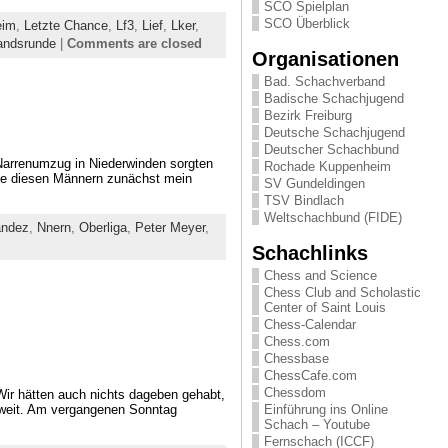
SCO Spielplan
SCO Überblick
eim
,
Letzte Chance
,
Lf3
,
Lief
,
Lker
,
andsrunde
|
Comments are closed
Organisationen
Bad. Schachverband
Badische Schachjugend
Bezirk Freiburg
Deutsche Schachjugend
Deutscher Schachbund
 Narrenumzug in Niederwinden sorgten
Rochade Kuppenheim
Alle diesen Männern zunächst mein
SV Gundeldingen
TSV Bindlach
Weltschachbund (FIDE)
andez
,
Nnern
,
Oberliga
,
Peter Meyer
,
Schachlinks
Chess and Science
Chess Club and Scholastic
Center of Saint Louis
Chess-Calendar
Chess.com
Chessbase
ChessCafe.com
Chessdom
Wir hätten auch nichts dageben gehabt,
soweit. Am vergangenen Sonntag
Einführung ins Online
Schach – Youtube
Fernschach (ICCF)