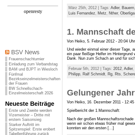
März 25th, 2012 | Tags:
Adler
,
Bauern
Luis Fernandez
,
Metz
,
Nther
,
Oberliga
1. Mannschaft d
Von Heiko, 5. Februar 2012 - 20:04 Uhr
Und wieder einmal einer dieser Tage, a
BSV News
ein paar fleißige Helfer im Hintergrun
Dank. Nun zum Schach an und für sich
Frauenschachturnier
Einladung zum Verbandstag
Februar 5th, 2012 | Tags:
2012
,
Adler
,
BAM und BJPT in Wiesloch
Philipp
,
Ralf Schmidt
,
Rg
,
Rts
,
Schere
Fünfmal
Bezirkseinzelmeisterschaften
der Frauen
BW Schnellschach-
Gelungener Jah
Einzelmeisterschaft 2026
Von Heiko, 16. Dezember 2011 - 12:45
Neueste Beiträge
Spielbericht der 1.Mannschaft:
Erste und Zweite werden
Vizemeister – Dritte mit
Nach der großen Mannschaftsrochade (0
erstem Saisonsieg
wenn wir schon etwas früher mal gewon
Starker Auftritt im
konnten wir den ersten […]
Spitzenspiel: Erste erobert
Tabellenführung zurück