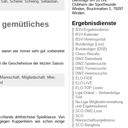
Dienstags um 20 Uhr,
,
Sah
,
Scherer
,
Schwing
,
Sebastian
,
Clubheim der Sportfreunde
Winden, Bruckmatten 1, 79297
Winden.
 gemütliches
Ergebnisdienste
BSV-Ergebnisdienst
BSV-Kalender
BSV-Vereinsportal
Bundesliga (Live)
Bundesligen (DSB)
waren wie immer sehr gut vorbereitet
Chess Results
DWZ-Datenbank
n die Geschehnisse der letzten Saison.
DWZ-Spielersuche
DWZ-Turniersuche
DWZ-Vereinssuche
Mannschaft
,
Mitgliedschaft
,
Mter
,
ELO-FIDE
ed
ELO-LIVE
ELO-TOP Listen
Liga-Orakel – Verbandsliga
Süd
Nu-Liga Mitgliederverwaltung
und Ergebnisdienst
SCO DWZ-Liste
SCO
chlands dritthöchster Spielklasse. Von
Mannschaftsergebnisse
l gegen Kuppenheim wie schon einige
SCO Rangliste