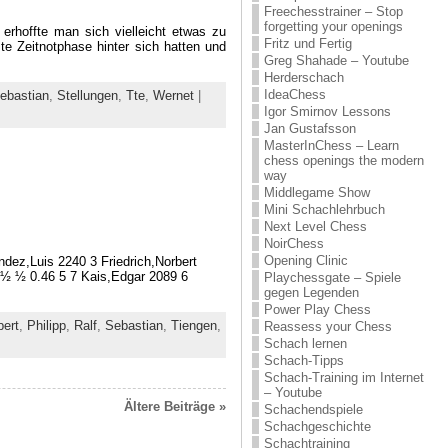
Freechesstrainer – Stop
forgetting your openings
rhoffte man sich vielleicht etwas zu
Fritz und Fertig
te Zeitnotphase hinter sich hatten und
Greg Shahade – Youtube
Herderschach
IdeaChess
ebastian
,
Stellungen
,
Tte
,
Wernet
|
Igor Smirnov Lessons
Jan Gustafsson
MasterInChess – Learn
chess openings the modern
way
Middlegame Show
Mini Schachlehrbuch
Next Level Chess
NoirChess
Opening Clinic
ez,Luis 2240 3 Friedrich,Norbert
 ½ ½ 0.46 5 7 Kais,Edgar 2089 6
Playchessgate – Spiele
gegen Legenden
Power Play Chess
bert
,
Philipp
,
Ralf
,
Sebastian
,
Tiengen
,
Reassess your Chess
Schach lernen
Schach-Tipps
Schach-Training im Internet
– Youtube
Ältere Beiträge »
Schachendspiele
Schachgeschichte
Schachtraining