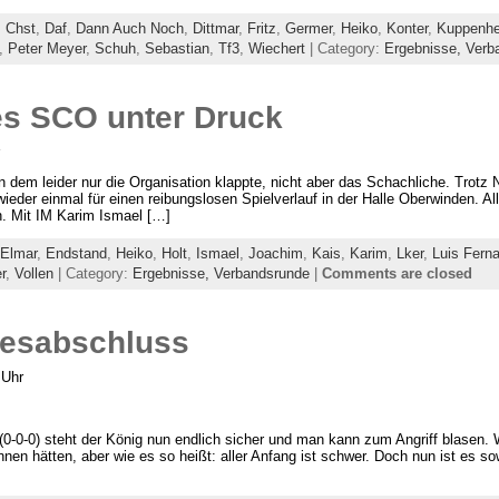
,
Chst
,
Daf
,
Dann Auch Noch
,
Dittmar
,
Fritz
,
Germer
,
Heiko
,
Konter
,
Kuppenh
,
Peter Meyer
,
Schuh
,
Sebastian
,
Tf3
,
Wiechert
| Category:
Ergebnisse,
Verb
es SCO unter Druck
n dem leider nur die Organisation klappte, nicht aber das Schachliche. Trotz
d wieder einmal für einen reibungslosen Spielverlauf in der Halle Oberwinden. 
. Mit IM Karim Ismael […]
Elmar
,
Endstand
,
Heiko
,
Holt
,
Ismael
,
Joachim
,
Kais
,
Karim
,
Lker
,
Luis Fern
r
,
Vollen
| Category:
Ergebnisse,
Verbandsrunde
|
Comments are closed
resabschluss
 Uhr
-0-0) steht der König nun endlich sicher und man kann zum Angriff blasen. 
nen hätten, aber wie es so heißt: aller Anfang ist schwer. Doch nun ist es 