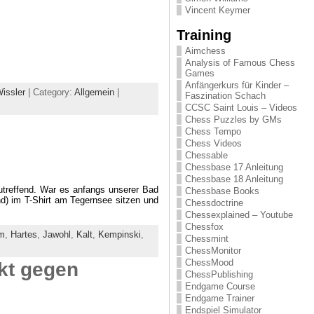
Vincent Keymer
Training
Aimchess
Analysis of Famous Chess
Games
Anfängerkurs für Kinder –
issler
| Category:
Allgemein
|
Faszination Schach
CCSC Saint Louis – Videos
Chess Puzzles by GMs
Chess Tempo
Chess Videos
Chessable
Chessbase 17 Anleitung
Chessbase 18 Anleitung
zutreffend. War es anfangs unserer Bad
Chessbase Books
d) im T-Shirt am Tegernsee sitzen und
Chessdoctrine
Chessexplained – Youtube
Chessfox
m
,
Hartes
,
Jawohl
,
Kalt
,
Kempinski
,
Chessmint
ChessMonitor
ChessMood
kt gegen
ChessPublishing
Endgame Course
Endgame Trainer
Endspiel Simulator