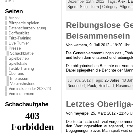
« Mai
Dezember 12th, 2012 | Tags:
Alex
,
Ba
Sgem
,
Sieg
,
Turm
| Category:
Allgeme
Seiten
Archiv
Reibungslose G
Blitzpartie spielen
Datenschutzerklärung
Dorffestblitz
Beisammensein
Fritz-Training
Live Turnier
Von werneta, 9. Juli 2012 - 19:20 Uhr
Presse
Die Generalversammlungen des „Förde
Schachblättle
und liefen dem entsprechend reibungsl
Spielbetrieb
Spiellokale
Die obligatorischen Berichte der Vors
Taktik-Training
Dabei spiegelten die Berichte der Man
Über uns
Impressum
Juli 9th, 2012 | Tags:
25 Jahre
,
40 Jah
Vereinshistorie
Neuendorf
,
Pauk
,
Reinhard
,
Rosemari
Vereinskalender 2022/23
Vereinsturniere
Letztes Oberliga
Schachaufgabe
Von meyerpe, 25. März 2012 - 21:46 U
Die Erste hatte sich viel vorgenommen
den Wertungszahlen ausgehend, stan
Begegnungen zuvor. Man spielt weit un