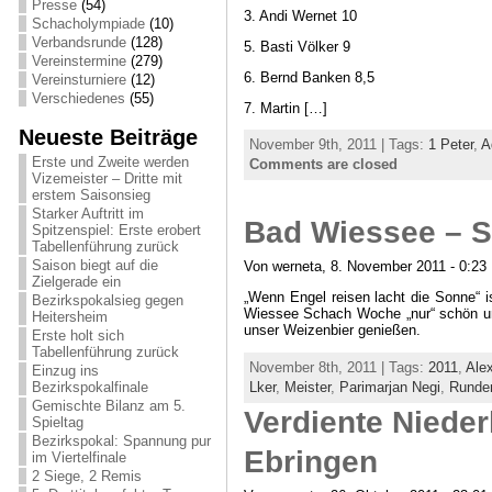
Presse
(54)
3. Andi Wernet 10
Schacholympiade
(10)
Verbandsrunde
(128)
5. Basti Völker 9
Vereinstermine
(279)
6. Bernd Banken 8,5
Vereinsturniere
(12)
Verschiedenes
(55)
7. Martin […]
Neueste Beiträge
November 9th, 2011 | Tags:
1 Peter
,
A
Erste und Zweite werden
Comments are closed
Vizemeister – Dritte mit
erstem Saisonsieg
Starker Auftritt im
Bad Wiessee – S
Spitzenspiel: Erste erobert
Tabellenführung zurück
Saison biegt auf die
Von werneta, 8. November 2011 - 0:23
Zielgerade ein
„Wenn Engel reisen lacht die Sonne“ i
Bezirkspokalsieg gegen
Wiessee Schach Woche „nur“ schön und
Heitersheim
unser Weizenbier genießen.
Erste holt sich
Tabellenführung zurück
November 8th, 2011 | Tags:
2011
,
Ale
Einzug ins
Lker
,
Meister
,
Parimarjan Negi
,
Runde
Bezirkspokalfinale
Gemischte Bilanz am 5.
Verdiente Nieder
Spieltag
Bezirkspokal: Spannung pur
Ebringen
im Viertelfinale
2 Siege, 2 Remis