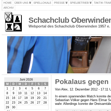
HOME
ÜBER UNS
SPIELLOKALE
PRESSE
SPIELBETRIEB
TAKTIK-TRAI
ARCHIV
Schachclub Oberwinden 
Webportal des Schachclub Oberwinden 1957 e. 
Pokalaus gegen 
Juni 2026
M
D
M
D
F
S
S
1
2
3
4
5
6
7
Von Alex, 12. Dezember 2012 - 17:11 
8
9
10
11
12
13
14
In einem spannenden Match konnte der O
15
16
17
18
19
20
21
Sebastian Völker gegen Hans Elmar Sch
22
23
24
25
26
27
28
wahr. Allerdings konnte der Dreisamtäl
29
30