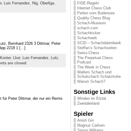
r
,
Luis Fernandez
,
Nig
,
Oberliga
,
FIDE-Regeln
Internet Chess Club
Perlen vom Bodensee
Quality Chess Blog
Schach-Museum
schach.com
Schachkicker
Schachwelt
SCID – Schachdatenbank
tz, Bernhard 2326 3 Dittmar, Peter
Steffan’s Schachseiten
lipp 2218 1 […]
Swiss-Chess
The Perpetual Chess
Konter
,
Lker
,
Luis Fernandez
,
Lutz
,
Podcast
ts are closed
The Week in Chess
Walters Schach und
Schulschach Schatztruhe
Warum Schach?
Sonstige Links
 für Peter Dittmar, der nur ein Remis
Winden im Elztal
Zweitälerland
Spieler
Anish Giri
Magnus Carlsen
Simon Williams