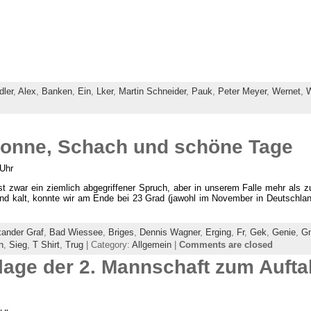
dler
,
Alex
,
Banken
,
Ein
,
Lker
,
Martin Schneider
,
Pauk
,
Peter Meyer
,
Wernet
,
W
onne, Schach und schöne Tage
 Uhr
st zwar ein ziemlich abgegriffener Spruch, aber in unserem Falle mehr als 
 kalt, konnte wir am Ende bei 23 Grad (jawohl im November in Deutschlan
xander Graf
,
Bad Wiessee
,
Briges
,
Dennis Wagner
,
Erging
,
Fr
,
Gek
,
Genie
,
G
n
,
Sieg
,
T Shirt
,
Trug
| Category:
Allgemein
|
Comments are closed
lage der 2. Mannschaft zum Aufta