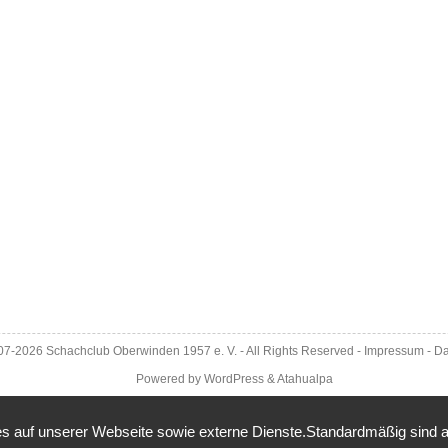
007-2026
Schachclub Oberwinden 1957 e. V.
- All Rights Reserved -
Impressum
-
Da
Powered by
WordPress
&
Atahualpa
 auf unserer Webseite sowie externe Dienste.Standardmäßig sind alle