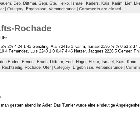
Bauern
,
Deb
,
Dittmar
,
Gepr
,
Gte
,
Heiko
,
Ismael
,
Kaders
,
Kais
,
Karim
,
Lief
,
Lke
er
| Category:
Ergebnisse,
Verbandsrunde
|
Comments are closed
fts-Rochade
 Uhr
½ 2½ 4.24 1 43 Genzling, Alain 2416 1 Karim, Ismael 2395 ½ ½ 0.53 2 37 Lu
9 4 Fernandez, Luis 2240 1 0 0.47 4 46 Netzer, Jacques 2226 5 Germer, Phi
den Baden
,
Benoni
,
Brach
,
Dittmar
,
Eddi
,
Hager
,
Heiko
,
Ismael
,
Kais
,
Karim
,
,
Rechtzeitig
,
Rochade
,
Ufer
| Category:
Ergebnisse,
Verbandsrunde
|
Commen
r
h man gestern abend im Adler. Das Turnier wurde eine eindeutige Angelegenheit