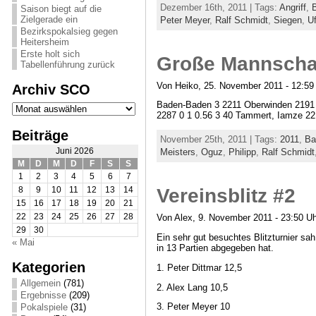
Dezember 16th, 2011 | Tags:
Angriff
,
Saison biegt auf die
Zielgerade ein
Peter Meyer
,
Ralf Schmidt
,
Siegen
,
Uf
Bezirkspokalsieg gegen
Heitersheim
Erste holt sich
Große Mannscha
Tabellenführung zurück
Von Heiko, 25. November 2011 - 12:59
Archiv SCO
Archiv
Baden-Baden 3 2211 Oberwinden 2191 5
SCO
2287 0 1 0.56 3 40 Tammert, Iamze 221
Beiträge
November 25th, 2011 | Tags:
2011
,
Ba
Juni 2026
Meisters
,
Oguz
,
Philipp
,
Ralf Schmidt
M
D
M
D
F
S
S
1
2
3
4
5
6
7
Vereinsblitz #2
8
9
10
11
12
13
14
15
16
17
18
19
20
21
22
23
24
25
26
27
28
Von Alex, 9. November 2011 - 23:50 Uh
29
30
Ein sehr gut besuchtes Blitzturnier sa
« Mai
in 13 Partien abgegeben hat.
Kategorien
1. Peter Dittmar 12,5
Allgemein
(781)
2. Alex Lang 10,5
Ergebnisse
(209)
3. Peter Meyer 10
Pokalspiele
(31)