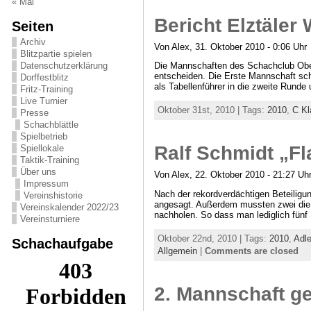
« Mai
Bericht Elztäler
Seiten
Archiv
Von Alex, 31. Oktober 2010 - 0:06 Uhr
Blitzpartie spielen
Datenschutzerklärung
Die Mannschaften des Schachclub Ober
entscheiden. Die Erste Mannschaft sch
Dorffestblitz
als Tabellenführer in die zweite Rund
Fritz-Training
Live Turnier
Oktober 31st, 2010 | Tags:
2010
,
C Kl
Presse
Schachblättle
Spielbetrieb
Ralf Schmidt „F
Spiellokale
Taktik-Training
Über uns
Von Alex, 22. Oktober 2010 - 21:27 Uh
Impressum
Nach der rekordverdächtigen Beteiligu
Vereinshistorie
angesagt. Außerdem mussten zwei die ga
Vereinskalender 2022/23
nachholen. So dass man lediglich fünf 
Vereinsturniere
Oktober 22nd, 2010 | Tags:
2010
,
Adle
Schachaufgabe
Allgemein
|
Comments are closed
2. Mannschaft g