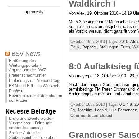
Waldkirch I
Von Alex, 19. Oktober 2010 - 14:19 Uh
Mit 5:3 besiegte die 2.Mannschaft di
konnte man davon ausgehen, dass es e
als Vorbild voraus. Nicht ganz fit vom
Oktober 19th, 2010 | Tags:
2010
,
Alex
Pauk
,
Raphael
,
Stellungen
,
Turm
,
Wal
BSV News
Einführung des
8:0 Auftaktsieg 
Wertungsportals +
Anpassung der DWZ
Frauenschachturnier
Von meyerpe, 18. Oktober 2010 - 23:2
Einladung zum Verbandstag
Nach der langen Sommerpause ging 
BAM und BJPT in Wiesloch
terminbedingt FM Peter Dittmar und M
Fünfmal
Baden abgeben müssen und damit eine
Bezirkseinzelmeisterschaften
der Frauen
Oktober 18th, 2010 | Tags:
0 1 4 9
,
20
Jg
,
Joachim
,
Leonid
,
Luis Fernandez
Neueste Beiträge
Comments are closed
Erste und Zweite werden
Vizemeister – Dritte mit
erstem Saisonsieg
Grandioser Sais
Starker Auftritt im
Spitzenspiel: Erste erobert