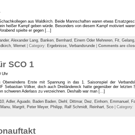
r
e Schachkollegen aus Waldkirch. Beide Mannschaften waren etwas Ersatzgesc
in heißer Kampf geben würde. Besonders von diesem Kampf motiviert waren
 Vorabend spielte er gegen […]
ander
,
Alexander Lang
,
Banken
,
Bernhard
,
Einem Oder Mehreren
,
Fit
,
Gelang
dkirch
,
Wernet
| Category:
Ergebnisse,
Verbandsrunde
|
Comments are clos
für SCO 1
0 Uhr
Oberwindens Erste mit Spannung in das 1. Saisonspiel der Verbandsl
F Sebastian Völker, doch auch Dreiländereck hatte gegenüber der letzten S
n schweren Aderlass zu verzeichnen. Deshalb war man […]
10
,
Adler
,
Aguado
,
Baden Baden
,
Diehl
,
Dittmar
,
Dwz
,
Einhorn
,
Emmanuel
,
Fa
,
Manu
,
Margrit
,
Peter Meyer
,
Philipp
,
Ralf Schmidt
,
Reinhart
,
Sco
| Category:
onauftakt