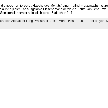
die neue Turnierserie „Flasche des Monats“ einen Teilnehmerzuwachs. Waren
ich auf 8 Spieler. Die ausgelobte Flasche Wein wurde die Beute von Jens-Uw
Seniorenblitzturnier anlässlich eines Badischen […]
exander
,
Alexander Lang
,
Endstand
,
Jens
,
Martin Hess
,
Pauk
,
Peter Meyer
,
W