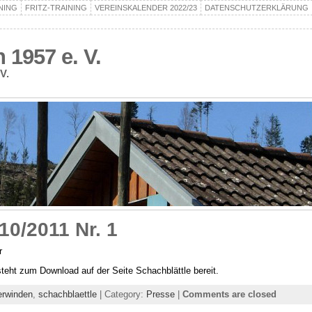
NING
FRITZ-TRAINING
VEREINSKALENDER 2022/23
DATENSCHUTZERKLÄRUNG
1957 e. V.
V.
10/2011 Nr. 1
r
teht zum Download auf der Seite Schachblättle bereit.
rwinden
,
schachblaettle
| Category:
Presse
|
Comments are closed