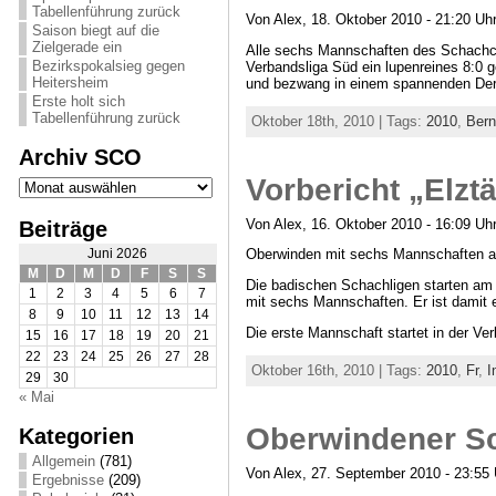
Tabellenführung zurück
Von Alex, 18. Oktober 2010 - 21:20 Uh
Saison biegt auf die
Zielgerade ein
Alle sechs Mannschaften des Schachclu
Bezirkspokalsieg gegen
Verbandsliga Süd ein lupenreines 8:0 g
Heitersheim
und bezwang in einem spannenden Der
Erste holt sich
Tabellenführung zurück
Oktober 18th, 2010 | Tags:
2010
,
Bern
Archiv SCO
Archiv
Vorbericht „Elztä
SCO
Von Alex, 16. Oktober 2010 - 16:09 Uh
Beiträge
Oberwinden mit sechs Mannschaften a
Juni 2026
M
D
M
D
F
S
S
Die badischen Schachligen starten am 
1
2
3
4
5
6
7
mit sechs Mannschaften. Er ist damit 
8
9
10
11
12
13
14
Die erste Mannschaft startet in der Ve
15
16
17
18
19
20
21
22
23
24
25
26
27
28
Oktober 16th, 2010 | Tags:
2010
,
Fr
,
I
29
30
« Mai
Oberwindener S
Kategorien
Allgemein
(781)
Von Alex, 27. September 2010 - 23:55 
Ergebnisse
(209)