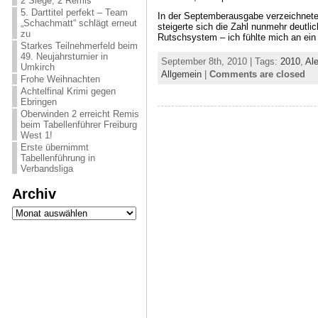
2 Siege, 2 Remis
5. Darttitel perfekt – Team
In der Septemberausgabe verzeichnete 
„Schachmatt“ schlägt erneut
steigerte sich die Zahl nunmehr deutl
zu
Rutschsystem – ich fühlte mich an ein 
Starkes Teilnehmerfeld beim
49. Neujahrsturnier in
September 8th, 2010 | Tags:
2010
,
Al
Umkirch
Allgemein
|
Comments are closed
Frohe Weihnachten
Achtelfinal Krimi gegen
Ebringen
Oberwinden 2 erreicht Remis
beim Tabellenführer Freiburg
West 1!
Erste übernimmt
Tabellenführung in
Verbandsliga
Archiv
Archiv