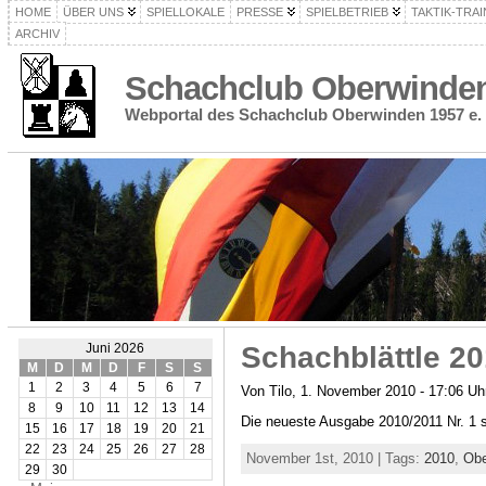
HOME
ÜBER UNS
SPIELLOKALE
PRESSE
SPIELBETRIEB
TAKTIK-TRAI
ARCHIV
Schachclub Oberwinden 
Webportal des Schachclub Oberwinden 1957 e. 
Schachblättle 20
Juni 2026
M
D
M
D
F
S
S
1
2
3
4
5
6
7
Von Tilo, 1. November 2010 - 17:06 Uh
8
9
10
11
12
13
14
Die neueste Ausgabe 2010/2011 Nr. 1 s
15
16
17
18
19
20
21
22
23
24
25
26
27
28
November 1st, 2010 | Tags:
2010
,
Obe
29
30