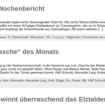
 Wochenbericht
winden legten einen überzeugenden Start hin. Alle sechs Mannschaften konn
affte mit einem 8:0 gegen Dreiländereck ein Traumergebnis, das es im Schach
e und empfängt die Schachfreunde aus Gottmadingen. Mit einem weiteren […]
asse
,
Fr
,
Mannschaft
,
Motivation
,
Sk
| Category:
Allgemein
|
Comments are 
lasche“ des Monats
r
ng an der Vereinsmeisterschaft, in der Vorwoche war zum „Flasche des Monats“
nz sicher mit gespielt hätten, Oliver Burger und Markus Wernet, leider Ihre
Spieler für das Turnier gewinnen konnte: Ralf Schmidt, Alexander Lang, Andr
r
,
Alex
,
Alexander
,
Alexander Lang
,
Andi
,
Edgar
,
Ein
,
Flaute
,
Mit
,
Ralf Schmid
ewinnt überraschend das Elztald