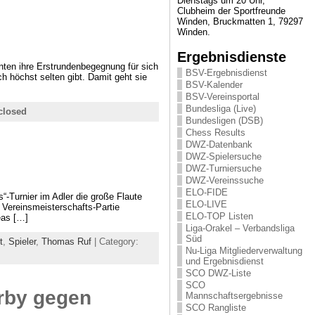
Dienstags um 20 Uhr,
Clubheim der Sportfreunde
Winden, Bruckmatten 1, 79297
Winden.
Ergebnisdienste
ten ihre Erstrundenbegegnung für sich
BSV-Ergebnisdienst
 höchst selten gibt. Damit geht sie
BSV-Kalender
BSV-Vereinsportal
Bundesliga (Live)
closed
Bundesligen (DSB)
Chess Results
DWZ-Datenbank
DWZ-Spielersuche
DWZ-Turniersuche
DWZ-Vereinssuche
ELO-FIDE
-Turnier im Adler die große Flaute
ELO-LIVE
 Vereinsmeisterschafts-Partie
ELO-TOP Listen
eas […]
Liga-Orakel – Verbandsliga
Süd
t
,
Spieler
,
Thomas Ruf
| Category:
Nu-Liga Mitgliederverwaltung
und Ergebnisdienst
SCO DWZ-Liste
SCO
erby gegen
Mannschaftsergebnisse
SCO Rangliste