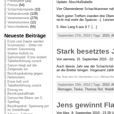
Pokalspiele
(31)
Update: Abschlußtabelle
Presse
(54)
Vier Oberwindener Schachkanonen nahm
Schacholympiade
(10)
Verbandsrunde
(128)
Nach guten Treffern standen drei Oberw
Vereinstermine
(279)
nicht mal mehr die Spatzen :-(. Letzte
Vereinsturniere
(12)
Verschiedenes
(55)
5. Alex Lang 6 aus 9 7. […]
Neueste Beiträge
September 27th, 2010 | Tags:
2010
,
A
Erste und Zweite werden
Vizemeister – Dritte mit
erstem Saisonsieg
Stark besetztes 
Starker Auftritt im
Spitzenspiel: Erste erobert
Von werneta, 15. September 2010 - 22
Tabellenführung zurück
Saison biegt auf die
Auch dieses Jahr war der Schachclub O
Zielgerade ein
an die Bretter bringen. Insgesamt zähl
Bezirkspokalsieg gegen
Heitersheim
Das Team des SC Oberwinden v.l.n.r. Michael Neu
Erste holt sich
September 15th, 2010 | Tags:
2010
,
A
Tabellenführung zurück
Remagen
,
Teske
,
Thomas Ruf
,
Waldk
Einzug ins
Bezirkspokalfinale
Gemischte Bilanz am 5.
Spieltag
Jens gewinnt Fl
Bezirkspokal: Spannung pur
im Viertelfinale
Von Alex, 8. September 2010 - 23:28 U