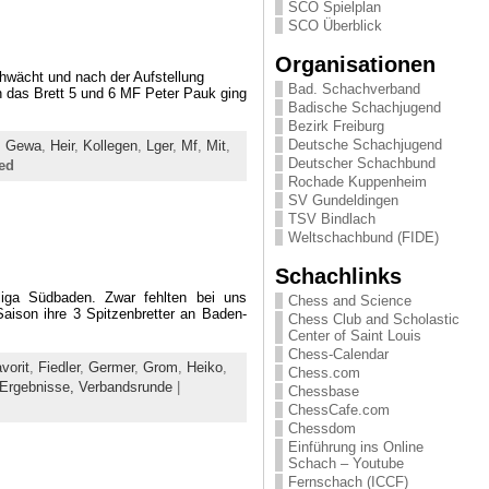
SCO Spielplan
SCO Überblick
Organisationen
hwächt und nach der Aufstellung
Bad. Schachverband
 das Brett 5 und 6 MF Peter Pauk ging
Badische Schachjugend
Bezirk Freiburg
Deutsche Schachjugend
,
Gewa
,
Heir
,
Kollegen
,
Lger
,
Mf
,
Mit
,
Deutscher Schachbund
ed
Rochade Kuppenheim
SV Gundeldingen
TSV Bindlach
Weltschachbund (FIDE)
Schachlinks
iga Südbaden. Zwar fehlten bei uns
Chess and Science
aison ihre 3 Spitzenbretter an Baden-
Chess Club and Scholastic
Center of Saint Louis
Chess-Calendar
vorit
,
Fiedler
,
Germer
,
Grom
,
Heiko
,
Chess.com
Ergebnisse,
Verbandsrunde
|
Chessbase
ChessCafe.com
Chessdom
Einführung ins Online
Schach – Youtube
Fernschach (ICCF)