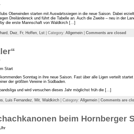
r
bs Oberwinden starten mit Auswärtssiegen in die neue Saison. Dabei erzielt
egen Dreiländereck und führt die Tabelle an. Auch die Zweite – neu in der Lan
by die erste Mannschaft von Waldkirch […]
hard
,
Dwz
,
Fr
,
Hoffen
,
Lst
| Category:
Allgemein
|
Comments are closed
ler“
r
m Start
kommenden Sonntag in ihre neue Saison. Fast über alle Ligen verteilt starte
einer der größten Vereine in Südbaden.
rbandsliga und wird versuchen dieses Jahr möglichst früh die […]
ns
,
Luis Fernandez
,
Mit
,
Waldkirch
| Category:
Allgemein
|
Comments are cl
chachkanonen beim Hornberger 
Uhr