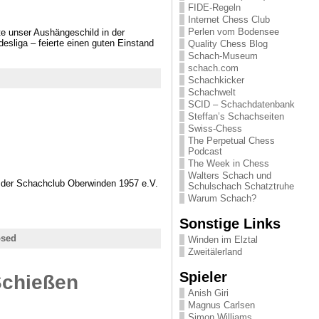
FIDE-Regeln
Internet Chess Club
Perlen vom Bodensee
e unser Aushängeschild in der
desliga – feierte einen guten Einstand
Quality Chess Blog
Schach-Museum
schach.com
Schachkicker
Schachwelt
SCID – Schachdatenbank
Steffan’s Schachseiten
Swiss-Chess
The Perpetual Chess
Podcast
The Week in Chess
Walters Schach und
t der Schachclub Oberwinden 1957 e.V.
Schulschach Schatztruhe
Warum Schach?
Sonstige Links
osed
Winden im Elztal
Zweitälerland
Spieler
Schießen
Anish Giri
Magnus Carlsen
Simon Williams