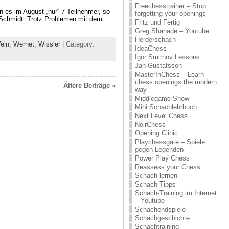
Freechesstrainer – Stop
 es im August „nur“ 7 Teilnehmer, so
forgetting your openings
e Schmidt. Trotz Problemen mit dem
Fritz und Fertig
Greg Shahade – Youtube
Herderschach
ein
,
Wernet
,
Wissler
| Category:
IdeaChess
Igor Smirnov Lessons
Jan Gustafsson
MasterInChess – Learn
chess openings the modern
Ältere Beiträge »
way
Middlegame Show
Mini Schachlehrbuch
Next Level Chess
NoirChess
Opening Clinic
Playchessgate – Spiele
gegen Legenden
Power Play Chess
Reassess your Chess
Schach lernen
Schach-Tipps
Schach-Training im Internet
– Youtube
Schachendspiele
Schachgeschichte
Schachtraining