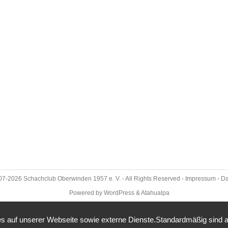
007-2026
Schachclub Oberwinden 1957 e. V.
- All Rights Reserved -
Impressum
-
Da
Powered by
WordPress
&
Atahualpa
 auf unserer Webseite sowie externe Dienste.Standardmäßig sind alle