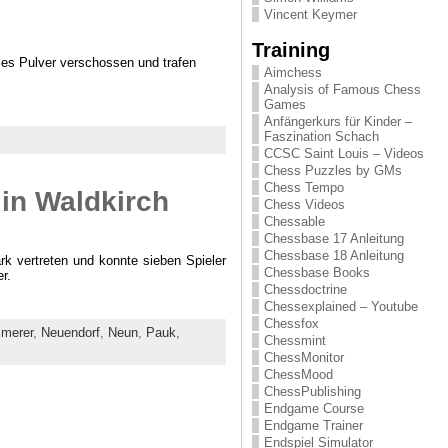
Vincent Keymer
Training
lles Pulver verschossen und trafen
Aimchess
Analysis of Famous Chess
Games
Anfängerkurs für Kinder –
Faszination Schach
CCSC Saint Louis – Videos
Chess Puzzles by GMs
Chess Tempo
 in Waldkirch
Chess Videos
Chessable
Chessbase 17 Anleitung
Chessbase 18 Anleitung
rk vertreten und konnte sieben Spieler
Chessbase Books
r.
Chessdoctrine
Chessexplained – Youtube
Chessfox
merer
,
Neuendorf
,
Neun
,
Pauk
,
Chessmint
ChessMonitor
ChessMood
ChessPublishing
Endgame Course
Endgame Trainer
Endspiel Simulator