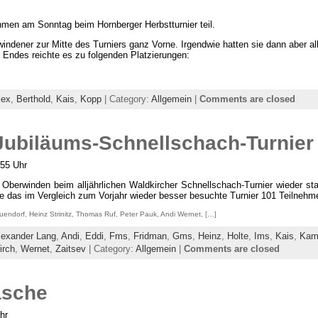
en am Sonntag beim Hornberger Herbstturnier teil.
indener zur Mitte des Turniers ganz Vorne. Irgendwie hatten sie dann aber a
n Endes reichte es zu folgenden Platzierungen:
lex
,
Berthold
,
Kais
,
Kopp
| Category:
Allgemein
|
Comments are closed
Jubiläums-Schnellschach-Turnier
:55 Uhr
berwinden beim alljährlichen Waldkircher Schnellschach-Turnier wieder sta
te das im Vergleich zum Vorjahr wieder besser besuchte Turnier 101 Teilnehme
endorf, Heinz Strinitz, Thomas Ruf, Peter Pauk, Andi Wernet, […]
lexander Lang
,
Andi
,
Eddi
,
Fms
,
Fridman
,
Gms
,
Heinz
,
Holte
,
Ims
,
Kais
,
Kam
irch
,
Wernet
,
Zaitsev
| Category:
Allgemein
|
Comments are closed
asche
hr