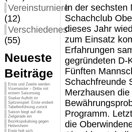
In der sechsten
Vereinsturniere
Schachclub Obe
(12)
dieses Jahr wied
Verschiedenes
zum Einsatz ko
(55)
Erfahrungen sam
Neueste
gegründeten D-K
Fünften Mannsch
Beiträge
Schachfreunde 
Erste und Zweite werden
Vizemeister – Dritte mit
Merzhausen die 
erstem Saisonsieg
Starker Auftritt im
Bewährungsprob
Spitzenspiel: Erste erobert
Tabellenführung zurück
Programm. Letzt
Saison biegt auf die
Zielgerade ein
die Oberwindene
Bezirkspokalsieg gegen
Heitersheim
Erste holt sich