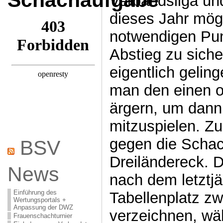
Schachaufgabe
Verbandsliga un
dieses Jahr mögl
notwendigen Pu
Abstieg zu siche
eigentlich geling
man den einen o
ärgern, um dann
mitzuspielen. Zu
gegen die Scha
BSV
Dreiländereck. 
News
nach dem letztjä
Einführung des
Tabellenplatz z
Wertungsportals +
Anpassung der DWZ
verzeichnen, wä
Frauenschachturnier