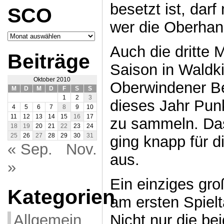
besetzt ist, dar
SCO
wer die Oberhan
Archiv
SCO
Auch die dritte 
Beiträge
Saison in Waldki
Oktober 2010
Oberwindener Bez
M
D
M
D
F
S
S
1
2
3
dieses Jahr Pun
4
5
6
7
8
9
10
11
12
13
14
15
16
17
zu sammeln. Das
18
19
20
21
22
23
24
25
26
27
28
29
30
31
ging knapp für d
« Sep.
Nov.
aus.
»
Ein einziges gro
Kategorien
am ersten Spielt
Nicht nur die be
Allgemein