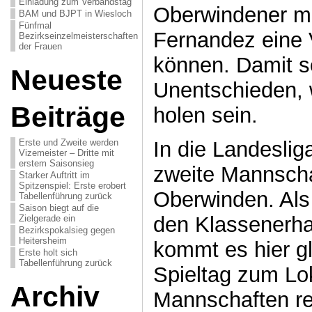
Einladung zum Verbandstag
Oberwindener mi
BAM und BJPT in Wiesloch
Fünfmal
Fernandez eine 
Bezirkseinzelmeisterschaften
der Frauen
können. Damit so
Neueste
Unentschieden, w
Beiträge
holen sein.
Erste und Zweite werden
In die Landeslig
Vizemeister – Dritte mit
erstem Saisonsieg
zweite Mannsch
Starker Auftritt im
Spitzenspiel: Erste erobert
Oberwinden. Als
Tabellenführung zurück
Saison biegt auf die
den Klassenerhal
Zielgerade ein
Bezirkspokalsieg gegen
Heitersheim
kommt es hier g
Erste holt sich
Tabellenführung zurück
Spieltag zum Lo
Archiv
Mannschaften re