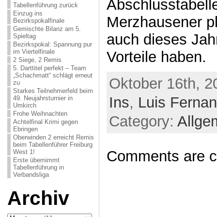
Abschlusstabell
Tabellenführung zurück
Einzug ins
Merzhausener pla
Bezirkspokalfinale
Gemischte Bilanz am 5.
auch dieses Jah
Spieltag
Bezirkspokal: Spannung pur
im Viertelfinale
Vorteile haben.
2 Siege, 2 Remis
5. Darttitel perfekt – Team
„Schachmatt“ schlägt erneut
Oktober 16th, 2
zu
Starkes Teilnehmerfeld beim
Ins
,
Luis Ferna
49. Neujahrsturnier in
Umkirch
Frohe Weihnachten
Category:
Allge
Achtelfinal Krimi gegen
Ebringen
Oberwinden 2 erreicht Remis
beim Tabellenführer Freiburg
Comments are c
West 1!
Erste übernimmt
Tabellenführung in
Verbandsliga
Archiv
Archiv