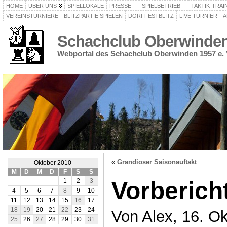
HOME
ÜBER UNS
SPIELLOKALE
PRESSE
SPIELBETRIEB
TAKTIK-TRAI
VEREINSTURNIERE
BLITZPARTIE SPIELEN
DORFFESTBLITZ
LIVE TURNIER
A
Schachclub Oberwinden 
Webportal des Schachclub Oberwinden 1957 e. 
«
Grandioser Saisonauftakt
Oktober 2010
M
D
M
D
F
S
S
Vorbericht
1
2
3
4
5
6
7
8
9
10
11
12
13
14
15
16
17
18
19
20
21
22
23
24
Von Alex, 16. Ok
25
26
27
28
29
30
31