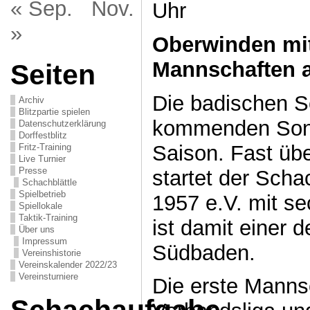
« Sep.
Nov.
Uhr
»
Oberwinden mi
Mannschaften a
Seiten
Die badischen S
Archiv
Blitzpartie spielen
kommenden Sonn
Datenschutzerklärung
Dorffestblitz
Saison. Fast über
Fritz-Training
Live Turnier
Presse
startet der Sch
Schachblättle
Spielbetrieb
1957 e.V. mit s
Spiellokale
Taktik-Training
ist damit einer d
Über uns
Impressum
Südbaden.
Vereinshistorie
Vereinskalender 2022/23
Vereinsturniere
Die erste Mannsc