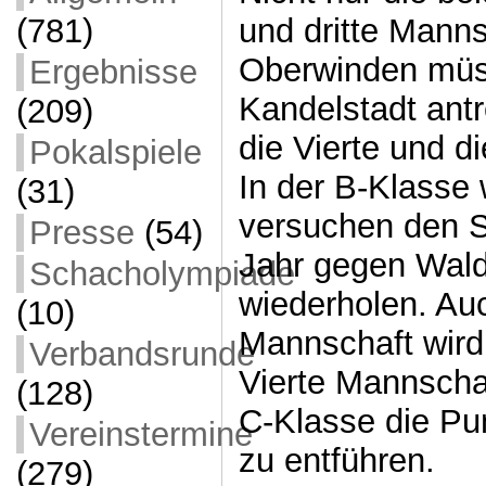
und dritte Mann
(781)
Oberwinden müs
Ergebnisse
Kandelstadt ant
(209)
die Vierte und d
Pokalspiele
In der B-Klasse 
(31)
versuchen den S
Presse
(54)
Jahr gegen Waldk
Schacholympiade
wiederholen. Auc
(10)
Mannschaft wird
Verbandsrunde
Vierte Mannschaf
(128)
C-Klasse die Pun
Vereinstermine
zu entführen.
(279)