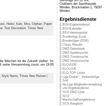
Dienstags um 20 Uhr,
Clubheim der Sportfreunde
Winden, Bruckmatten 1, 79297
Winden.
Ergebnisdienste
ast
,
Heiko
,
Kais
,
Mso
,
Orphan
,
Paper
BSV-Ergebnisdienst
me
,
Text Decoration
,
Times New
BSV-Kalender
BSV-Vereinsportal
Bundesliga (Live)
Bundesligen (DSB)
Chess Results
DWZ-Datenbank
DWZ-Spielersuche
DWZ-Turniersuche
DWZ-Vereinssuche
e Weichen für die Zukunft stellen. Im
lt seine Versammlung zuvor, um 19.00
ELO-FIDE
ELO-LIVE
ELO-TOP Listen
,
Style Name
,
Times New Roman
|
Liga-Orakel – Verbandsliga
Süd
Nu-Liga Mitgliederverwaltung
und Ergebnisdienst
SCO DWZ-Liste
SCO
Mannschaftsergebnisse
SCO Rangliste