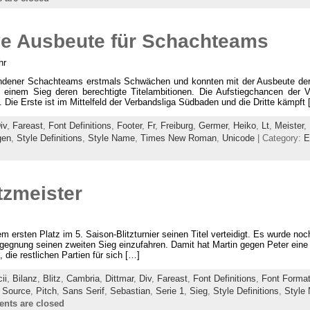
ve Ausbeute für Schachteams
hr
ndener Schachteams erstmals Schwächen und konnten mit der Ausbeute der 
t einem Sieg deren berechtigte Titelambitionen. Die Aufstiegchancen der
 Die Erste ist im Mittelfeld der Verbandsliga Südbaden und die Dritte kämpft
iv
,
Fareast
,
Font Definitions
,
Footer
,
Fr
,
Freiburg
,
Germer
,
Heiko
,
Lt
,
Meister
,
gen
,
Style Definitions
,
Style Name
,
Times New Roman
,
Unicode
| Category:
E
tzmeister
m ersten Platz im 5. Saison-Blitzturnier seinen Titel verteidigt. Es wurde n
egegnung seinen zweiten Sieg einzufahren. Damit hat Martin gegen Peter ein
 die restlichen Partien für sich […]
ii
,
Bilanz
,
Blitz
,
Cambria
,
Dittmar
,
Div
,
Fareast
,
Font Definitions
,
Font Forma
 Source
,
Pitch
,
Sans Serif
,
Sebastian
,
Serie 1
,
Sieg
,
Style Definitions
,
Style
nts are closed