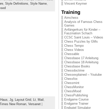
ure
,
Style Definitions
,
Style Name
,
Vincent Keymer
osed
Training
Aimchess
Analysis of Famous Chess
Games
Anfängerkurs für Kinder –
Faszination Schach
CCSC Saint Louis – Videos
Chess Puzzles by GMs
Chess Tempo
Chess Videos
Chessable
Chessbase 17 Anleitung
Chessbase 18 Anleitung
Chessbase Books
Chessdoctrine
Chessexplained – Youtube
Chessfox
Chessmint
ChessMonitor
ChessMood
ChessPublishing
Endgame Course
,
Haus
,
Jg
,
Layout Grid
,
Lt
,
Mail
,
Endgame Trainer
Times New Roman
,
Versanet
|
Endspiel Simulator