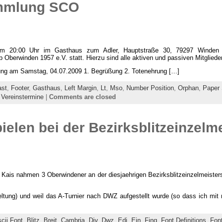
ammlung SCO
m 20:00 Uhr im Gasthaus zum Adler, Hauptstraße 30, 79297 Winden im 
berwinden 1957 e.V. statt. Hierzu sind alle aktiven und passiven Mitglieder
ung am Samstag, 04.07.2009 1. Begrüßung 2. Totenehrung […]
ast
,
Footer
,
Gasthaus
,
Left Margin
,
Lt
,
Mso
,
Number Position
,
Orphan
,
Paper
:
Vereinstermine
|
Comments are closed
elen bei der Bezirksblitzeinzelme
 Kais nahmen 3 Oberwindener an der diesjaehrigen Bezirksblitzeinzelmeisters
eltung) und weil das A-Turnier nach DWZ aufgestellt wurde (so dass ich mit
cii Font
,
Blitz
,
Breit
,
Cambria
,
Div
,
Dwz
,
Edi
,
Ein
,
Fing
,
Font Definitions
,
Fon