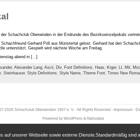
al
t der Schachclub Oberwinden in der Endrunde des Bezirkseinzelpokals vertret
 Schachfreund Gerhard Prill aus Münstertal gelost. Gerhard hat den Schach
tle unterstützt. Gespielt wird nächste Woche am Freitag.
ienstag abend in […]
xander
,
Alexander Lang
,
Ascii
,
Div
,
Font Definitions
,
Haas
,
Krger
,
Lt
,
Mit
,
Ms
e
,
Steinhauser
,
Style Definitions
,
Style Name
,
Theme Font
,
Times New Roma
007-2026
Schachclub Oberwinden 1957 e. V.
- All Rights Reserved -
Impressum
-
Da
Powered by
WordPress
&
Atahualpa
 auf unserer Webseite sowie externe Dienste.Standardmäßig sind alle