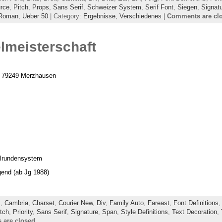
rce
,
Pitch
,
Props
,
Sans Serif
,
Schweizer System
,
Serif Font
,
Siegen
,
Signat
 Roman
,
Ueber 50
| Category:
Ergebnisse,
Verschiedenes
|
Comments are cl
elmeisterschaft
c, 79249 Merzhausen
ollrundensystem
ugend (ab Jg 1988)
z
,
Cambria
,
Charset
,
Courier New
,
Div
,
Family Auto
,
Fareast
,
Font Definitions
tch
,
Priority
,
Sans Serif
,
Signature
,
Span
,
Style Definitions
,
Text Decoration
,
are closed