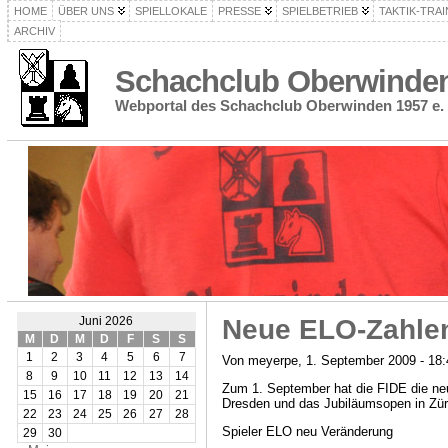
HOME
ÜBER UNS
SPIELLOKALE
PRESSE
SPIELBETRIEB
TAKTIK-TRAI
ARCHIV
Schachclub Oberwinden 
Webportal des Schachclub Oberwinden 1957 e. 
Neue ELO-Zahle
Juni 2026
M
D
M
D
F
S
S
1
2
3
4
5
6
7
Von meyerpe, 1. September 2009 - 18:
8
9
10
11
12
13
14
Zum 1. September hat die FIDE die neue
15
16
17
18
19
20
21
Dresden und das Jubiläumsopen in Züri
22
23
24
25
26
27
28
Spieler ELO neu Veränderung
29
30