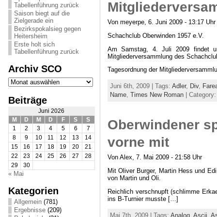
Mitgliedervers
Tabellenführung zurück
Saison biegt auf die
Zielgerade ein
Von meyerpe, 6. Juni 2009 - 13:17 Uhr
Bezirkspokalsieg gegen
Schachclub Oberwinden 1957 e.V.
Heitersheim
Erste holt sich
Am Samstag, 4. Juli 2009 findet u
Tabellenführung zurück
Mitgliederversammlung des Schachclub O
Archiv SCO
Tagesordnung der Mitgliederversamml
Archiv
SCO
Juni 6th, 2009 | Tags:
Adler
,
Div
,
Fare
Name
,
Times New Roman
| Category
Beiträge
Juni 2026
M
D
M
D
F
S
S
Oberwindener spi
1
2
3
4
5
6
7
8
9
10
11
12
13
14
vorne mit
15
16
17
18
19
20
21
22
23
24
25
26
27
28
Von Alex, 7. Mai 2009 - 21:58 Uhr
29
30
Mit Oliver Burger, Martin Hess und Edi
« Mai
von Martin und Oli.
Kategorien
Reichlich verschnupft (schlimme Erka
ins B-Turnier musste […]
Allgemein
(781)
Ergebnisse
(209)
Mai 7th, 2009 | Tags:
Analog
,
Ascii
,
As