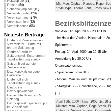
Pokalspiele
(31)
Mit
,
Mso
,
Orphan
,
Panose
,
Paper Sou
Presse
(54)
Style Type
,
Theme Font
,
Times New
Schacholympiade
(10)
Verbandsrunde
(128)
Vereinstermine
(279)
Bezirksblitzeinz
Vereinsturniere
(12)
Verschiedenes
(55)
Von Alex, 13. April 2009 - 20:13 Uhr
Neueste Beiträge
. Im Haus der Vereine, Hexentalstr. 2
Erste und Zweite werden
Vizemeister – Dritte mit
Spieltermin:
erstem Saisonsieg
Freitag, 24. April 2009 um 20:15 Uhr
Starker Auftritt im
Spitzenspiel: Erste erobert
Anmeldung bis 20:00 Uhr
Tabellenführung zurück
Saison biegt auf die
Organisatorisches:
Zielgerade ein
Bezirkspokalsieg gegen
· Spielzeiten: 5min Blitz
Heitersheim
· Modus: Meister- und Hauptturnier, V
Erste holt sich
Tabellenführung zurück
· Startgeld: 5.- € Erwachsene, 2.- € J
Einzug ins
Bezirkspokalfinale
[…]
Gemischte Bilanz am 5.
Spieltag
April 13th, 2009 | Tags:
2009
,
2c
,
Blit
Bezirkspokal: Spannung pur
Meister
,
Mso
,
Orphan
,
Page Break
,
Pi
im Viertelfinale
Category:
Vereinstermine
|
Comments 