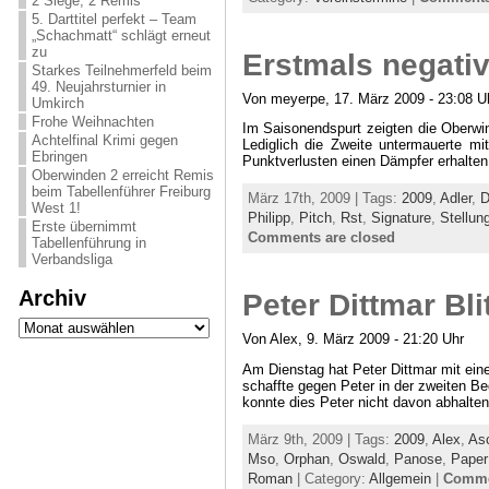
2 Siege, 2 Remis
5. Darttitel perfekt – Team
„Schachmatt“ schlägt erneut
zu
Erstmals negati
Starkes Teilnehmerfeld beim
49. Neujahrsturnier in
Von meyerpe, 17. März 2009 - 23:08 U
Umkirch
Frohe Weihnachten
Im Saisonendspurt zeigten die Oberwi
Achtelfinal Krimi gegen
Lediglich die Zweite untermauerte mi
Ebringen
Punktverlusten einen Dämpfer erhalten.
Oberwinden 2 erreicht Remis
beim Tabellenführer Freiburg
März 17th, 2009 | Tags:
2009
,
Adler
,
D
West 1!
Philipp
,
Pitch
,
Rst
,
Signature
,
Stellun
Erste übernimmt
Comments are closed
Tabellenführung in
Verbandsliga
Archiv
Peter Dittmar Bli
Archiv
Von Alex, 9. März 2009 - 21:20 Uhr
Am Dienstag hat Peter Dittmar mit eine
schaffte gegen Peter in der zweiten B
konnte dies Peter nicht davon abhalten,
März 9th, 2009 | Tags:
2009
,
Alex
,
Asc
Mso
,
Orphan
,
Oswald
,
Panose
,
Paper
Roman
| Category:
Allgemein
|
Comme