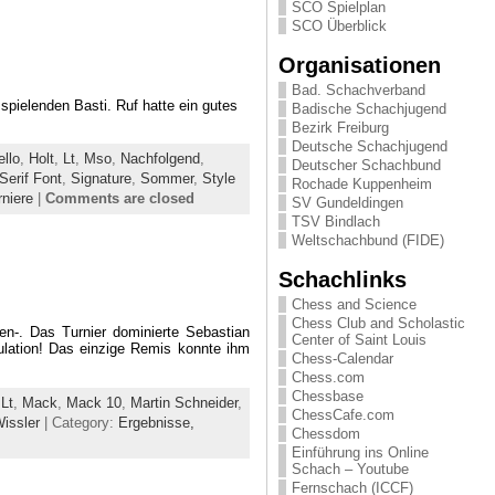
SCO Spielplan
SCO Überblick
Organisationen
Bad. Schachverband
pielenden Basti. Ruf hatte ein gutes
Badische Schachjugend
Bezirk Freiburg
Deutsche Schachjugend
ello
,
Holt
,
Lt
,
Mso
,
Nachfolgend
,
Deutscher Schachbund
Serif Font
,
Signature
,
Sommer
,
Style
Rochade Kuppenheim
rniere
|
Comments are closed
SV Gundeldingen
TSV Bindlach
Weltschachbund (FIDE)
Schachlinks
Chess and Science
Chess Club and Scholastic
den-. Das Turnier dominierte Sebastian
Center of Saint Louis
ulation! Das einzige Remis konnte ihm
Chess-Calendar
Chess.com
Chessbase
,
Lt
,
Mack
,
Mack 10
,
Martin Schneider
,
ChessCafe.com
issler
| Category:
Ergebnisse,
Chessdom
Einführung ins Online
Schach – Youtube
Fernschach (ICCF)