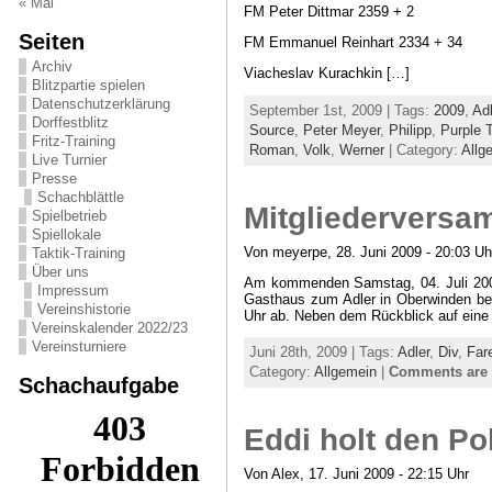
« Mai
FM Peter Dittmar 2359 + 2
Seiten
FM Emmanuel Reinhart 2334 + 34
Archiv
Viacheslav Kurachkin […]
Blitzpartie spielen
Datenschutzerklärung
September 1st, 2009 | Tags:
2009
,
Adl
Dorffestblitz
Source
,
Peter Meyer
,
Philipp
,
Purple 
Fritz-Training
Roman
,
Volk
,
Werner
| Category:
Allg
Live Turnier
Presse
Schachblättle
Mitgliederversa
Spielbetrieb
Spiellokale
Von meyerpe, 28. Juni 2009 - 20:03 Uh
Taktik-Training
Über uns
Am kommenden Samstag, 04. Juli 2009 
Impressum
Gasthaus zum Adler in Oberwinden be
Vereinshistorie
Uhr ab. Neben dem Rückblick auf eine 
Vereinskalender 2022/23
Vereinsturniere
Juni 28th, 2009 | Tags:
Adler
,
Div
,
Far
Category:
Allgemein
|
Comments are 
Schachaufgabe
Eddi holt den Po
Von Alex, 17. Juni 2009 - 22:15 Uhr