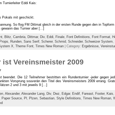
Turnierleiter Eddi Kais:
 Pokals mit geschickt.
nung. So flog FM Dittmat gleich in der ersten Runde gegen den in Topform s
ch gewann das Turnier aber […]
nt
,
Blitz
,
Cambria
,
Dittmar
,
Div
,
Eddi
,
Finale
,
Font Definitions
,
Font Format
,
H
Props
,
Runden
,
Sans Serif
,
Scherer
,
Schmid
,
Schneider
,
Schweizer System
,
System X
,
Theme Font
,
Times New Roman
| Category:
Ergebnisse,
Vereinstu
 ist Vereinsmeister 2009
r
t beendet. Die 12 Teilnehmer bestritten ein Rundenturnier -jeder gegen je
Punkten Vorsprung souverän den Titel des Vereinsmeisters 2009 errang. Grat
ätzen 2 und 3 mit jeweils 9 […]
en
,
Alexander
,
Alexander Lang
,
Div
,
Dwz
,
Edgar
,
Endif
,
Fareast
,
Footer
,
Kais
,
Paper Source
,
Pl
,
Plzen
,
Sebastian
,
Style Definitions
,
Times New Roman
,
W
ed