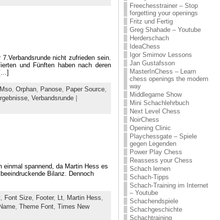
Freechesstrainer – Stop
forgetting your openings
Fritz und Fertig
Greg Shahade – Youtube
Herderschach
IdeaChess
Igor Smirnov Lessons
7.Verbandsrunde nicht zufrieden sein.
Jan Gustafsson
 Vierten und Fünften haben nach deren
MasterInChess – Learn
 […]
chess openings the modern
way
Mso
,
Orphan
,
Panose
,
Paper Source
,
Middlegame Show
rgebnisse,
Verbandsrunde
|
Mini Schachlehrbuch
Next Level Chess
NoirChess
Opening Clinic
Playchessgate – Spiele
gegen Legenden
Power Play Chess
Reassess your Chess
och einmal spannend, da Martin Hess es
Schach lernen
e beeindruckende Bilanz. Dennoch
Schach-Tipps
Schach-Training im Internet
– Youtube
t
,
Font Size
,
Footer
,
Lt
,
Martin Hess
,
Schachendspiele
 Name
,
Theme Font
,
Times New
Schachgeschichte
Schachtraining