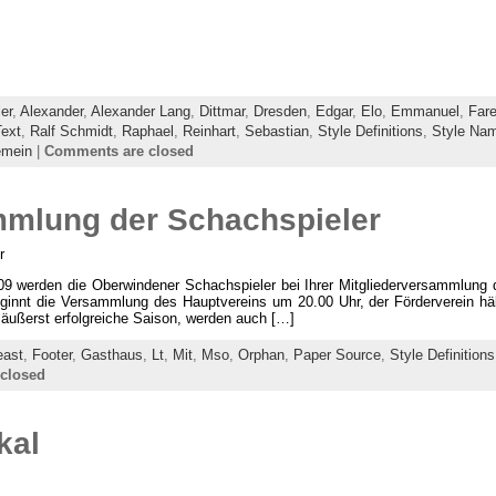
er
,
Alexander
,
Alexander Lang
,
Dittmar
,
Dresden
,
Edgar
,
Elo
,
Emmanuel
,
Fare
Text
,
Ralf Schmidt
,
Raphael
,
Reinhart
,
Sebastian
,
Style Definitions
,
Style Na
emein
|
Comments are closed
mmlung der Schachspieler
r
werden die Oberwindener Schachspieler bei Ihrer Mitgliederversammlung di
ginnt die Versammlung des Hauptvereins um 20.00 Uhr, der Förderverein hä
äußerst erfolgreiche Saison, werden auch […]
east
,
Footer
,
Gasthaus
,
Lt
,
Mit
,
Mso
,
Orphan
,
Paper Source
,
Style Definitions
closed
kal