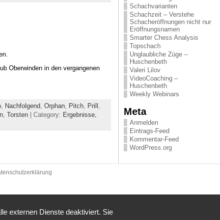
Schachvarianten
Schachzeit – Verstehe
Schacheröffnungen nicht nur
Eröffnungsnamen
Smarter Chess Analysis
Topschach
Unglaubliche Züge –
en.
Huschenbeth
club Oberwinden in den vergangenen
Valeri Lilov
VideoCoaching –
Huschenbeth
Weekly Webinars
o
,
Nachfolgend
,
Orphan
,
Pitch
,
Prill
,
Meta
n
,
Torsten
| Category:
Ergebnisse,
Anmelden
Eintrags-Feed
Kommentar-Feed
WordPress.org
tenschutzerklärung
 externen Dienste deaktiviert. Sie