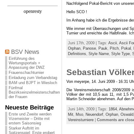
Nachfolgend Pokal-Bericht von unserem 
Hello SCO !
Im Anhang habe ich die Ergebnisse des
Wie immer mit Überraschungen und Span
Turnier und erreichte die Halbfinale. I
Juni 17th, 2009 | Tags:
Ascii
,
Ascii Fo
Orphan
,
Panose
,
Pauk
,
Pitch
,
Pokal
,
BSV News
Definitions
,
Style Name
,
Style Type
,
Einführung des
Wertungsportals +
Anpassung der DWZ
Sebastian Völker
Frauenschachturnier
Einladung zum Verbandstag
Von meyerpe, 14. Juni 2009 - 16:31 Uh
BAM und BJPT in Wiesloch
Fünfmal
Die Vereinsmeisterschaft 2008/2009 is
Bezirkseinzelmeisterschaften
Völker der mit 10,5 aus 11, mit 1,5 
der Frauen
Martin Schneider abnehmen. Auf den Pl
Neueste Beiträge
Juni 14th, 2009 | Tags:
1864
,
Abnehm
Erste und Zweite werden
Mit
,
Mso
,
Neuendorf
,
Orphan
,
Oswald
Vizemeister – Dritte mit
Vereinsturniere
|
Comments are clos
erstem Saisonsieg
Starker Auftritt im
Spitzenspiel: Erste erobert