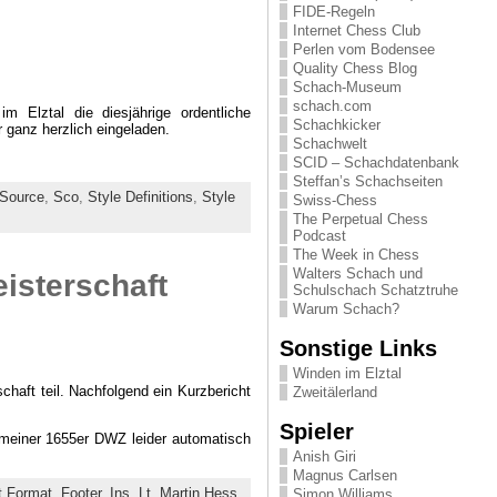
FIDE-Regeln
Internet Chess Club
Perlen vom Bodensee
Quality Chess Blog
Schach-Museum
schach.com
Elztal die diesjährige ordentliche
Schachkicker
 ganz herzlich eingeladen.
Schachwelt
SCID – Schachdatenbank
Steffan’s Schachseiten
 Source
,
Sco
,
Style Definitions
,
Style
Swiss-Chess
The Perpetual Chess
Podcast
The Week in Chess
Walters Schach und
isterschaft
Schulschach Schatztruhe
Warum Schach?
Sonstige Links
Winden im Elztal
chaft teil. Nachfolgend ein Kurzbericht
Zweitälerland
Spieler
 meiner 1655er DWZ leider automatisch
Anish Giri
Magnus Carlsen
t Format
,
Footer
,
Ins
,
Lt
,
Martin Hess
,
Simon Williams