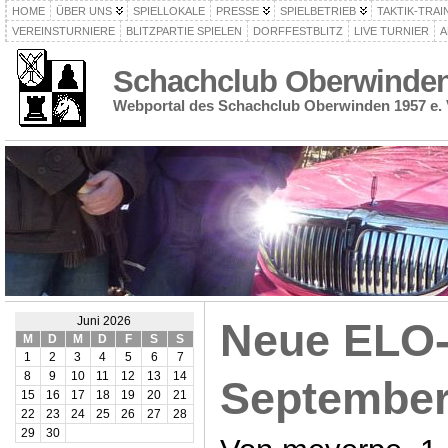
HOME
ÜBER UNS
SPIELLOKALE
PRESSE
SPIELBETRIEB
TAKTIK-TRAI
VEREINSTURNIERE
BLITZPARTIE SPIELEN
DORFFESTBLITZ
LIVE TURNIER
A
Schachclub Oberwinden 
Webportal des Schachclub Oberwinden 1957 e. 
Juni 2026
Neue ELO-
M
D
M
D
F
S
S
1
2
3
4
5
6
7
8
9
10
11
12
13
14
September
15
16
17
18
19
20
21
22
23
24
25
26
27
28
29
30