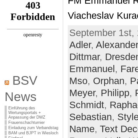
FM Emmanuel Re
Viacheslav Kura
September 1st, 
Adler
,
Alexander
Dittmar
,
Dresde
Emmanuel
,
Far
BSV
Mso
,
Orphan
,
P
Meyer
,
Philipp
,
News
Schmidt
,
Rapha
Einführung des
Wertungsportals +
Sebastian
,
Style
Anpassung der DWZ
Frauenschachturnier
Name
,
Text Dec
Einladung zum Verbandstag
BAM und BJPT in Wiesloch