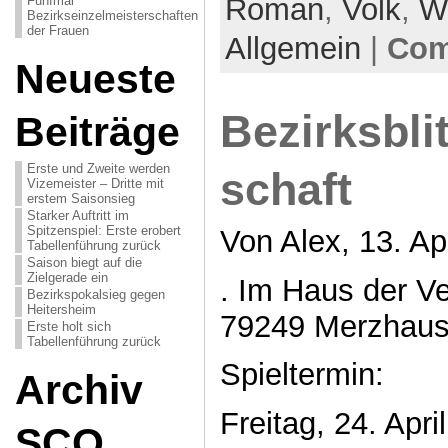
Roman
,
Volk
,
W
Fünfmal
Bezirkseinzelmeisterschaften
der Frauen
Allgemein
|
Com
Neueste
Bezirksbli
Beiträge
Erste und Zweite werden
schaft
Vizemeister – Dritte mit
erstem Saisonsieg
Starker Auftritt im
Spitzenspiel: Erste erobert
Von Alex, 13. Ap
Tabellenführung zurück
Saison biegt auf die
Zielgerade ein
. Im Haus der Ve
Bezirkspokalsieg gegen
Heitersheim
79249 Merzhau
Erste holt sich
Tabellenführung zurück
Spieltermin:
Archiv
Freitag, 24. Apr
SCO