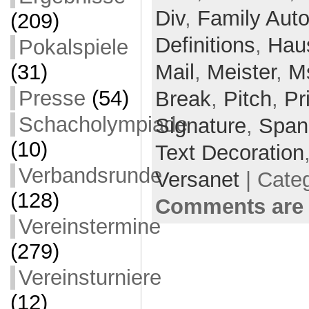
Div
,
Family Aut
(209)
Definitions
,
Hau
Pokalspiele
Mail
,
Meister
,
M
(31)
Presse
(54)
Break
,
Pitch
,
Pri
Schacholympiade
Signature
,
Span
(10)
Text Decoration
Verbandsrunde
Versanet
| Cate
(128)
Comments are 
Vereinstermine
(279)
Vereinsturniere
(12)