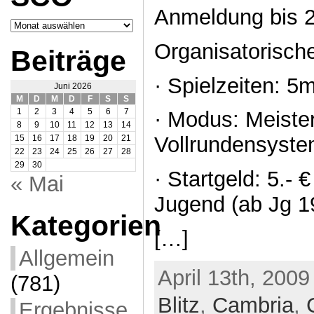
Anmeldung bis 2
Archiv
SCO
Organisatorisch
Beiträge
· Spielzeiten: 5m
Juni 2026
M
D
M
D
F
S
S
1
2
3
4
5
6
7
· Modus: Meister
8
9
10
11
12
13
14
Vollrundensyst
15
16
17
18
19
20
21
22
23
24
25
26
27
28
29
30
· Startgeld: 5.- 
« Mai
Jugend (ab Jg 1
Kategorien
[…]
Allgemein
April 13th, 2009
(781)
Blitz
,
Cambria
,
Ergebnisse