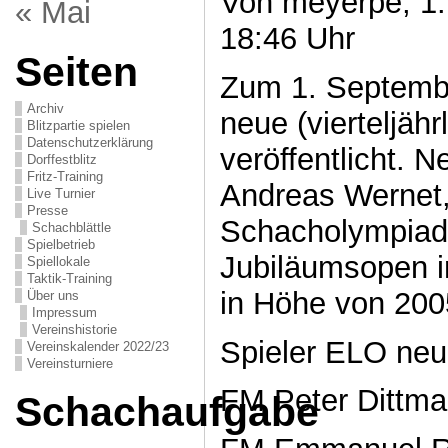
Von meyerpe, 1.
« Mai
18:46 Uhr
Seiten
Zum 1. Septembe
Archiv
neue (vierteljähr
Blitzpartie spielen
Datenschutzerklärung
veröffentlicht. Ne
Dorffestblitz
Fritz-Training
Andreas Wernet,
Live Turnier
Presse
Schacholympiad
Schachblättle
Spielbetrieb
Jubiläumsopen i
Spiellokale
Taktik-Training
in Höhe von 2005
Über uns
Impressum
Vereinshistorie
Spieler ELO ne
Vereinskalender 2022/23
Vereinsturniere
FM Peter Dittma
Schachaufgabe