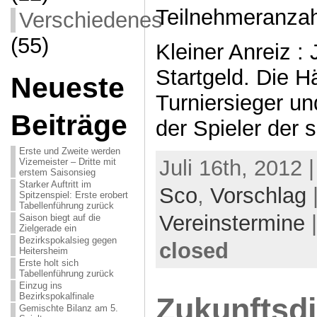
Teilnehmeranzah
Verschiedenes
(55)
Kleiner Anreiz : 
Startgeld. Die H
Neueste
Turniersieger u
Beiträge
der Spieler der 
Erste und Zweite werden
Juli 16th, 2012 
Vizemeister – Dritte mit
erstem Saisonsieg
Starker Auftritt im
Sco
,
Vorschlag
|
Spitzenspiel: Erste erobert
Tabellenführung zurück
Vereinstermine
Saison biegt auf die
Zielgerade ein
Bezirkspokalsieg gegen
closed
Heitersheim
Erste holt sich
Tabellenführung zurück
Einzug ins
Bezirkspokalfinale
Zukunftsd
Gemischte Bilanz am 5.