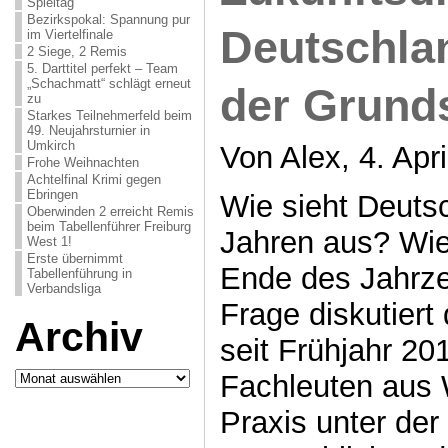
Spieltag
Bezirkspokal: Spannung pur
Deutschla
im Viertelfinale
2 Siege, 2 Remis
5. Darttitel perfekt – Team
„Schachmatt“ schlägt erneut
der Grund
zu
Starkes Teilnehmerfeld beim
49. Neujahrsturnier in
Umkirch
Von Alex, 4. Apr
Frohe Weihnachten
Achtelfinal Krimi gegen
Ebringen
Wie sieht Deutsc
Oberwinden 2 erreicht Remis
beim Tabellenführer Freiburg
Jahren aus? Wie
West 1!
Erste übernimmt
Ende des Jahrze
Tabellenführung in
Verbandsliga
Frage diskutiert
Archiv
seit Frühjahr 20
Archiv
Fachleuten aus 
Praxis unter der