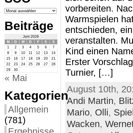
vorbereiten. Na
Archiv
SCO
Warmspielen hat
Beiträge
entschieden, ein 
Juni 2026
veranstalten. M
M
D
M
D
F
S
S
1
2
3
4
5
6
7
Kind einen Nam
8
9
10
11
12
13
14
Erster Vorschla
15
16
17
18
19
20
21
22
23
24
25
26
27
28
Turnier, […]
29
30
« Mai
August 10th, 20
Kategorien
Andi Martin
,
Blit
Allgemein
Mario
,
Olli
,
Spie
(781)
Wacken
,
Werne
Ergebnisse