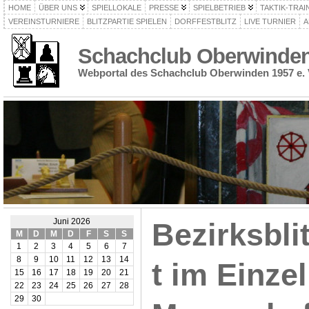
HOME
ÜBER UNS
SPIELLOKALE
PRESSE
SPIELBETRIEB
TAKTIK-TRAI
VEREINSTURNIERE
BLITZPARTIE SPIELEN
DORFFESTBLITZ
LIVE TURNIER
A
Schachclub Oberwinden 
Webportal des Schachclub Oberwinden 1957 e. 
Juni 2026
Bezirksbli
M
D
M
D
F
S
S
1
2
3
4
5
6
7
8
9
10
11
12
13
14
t im Einze
15
16
17
18
19
20
21
22
23
24
25
26
27
28
29
30