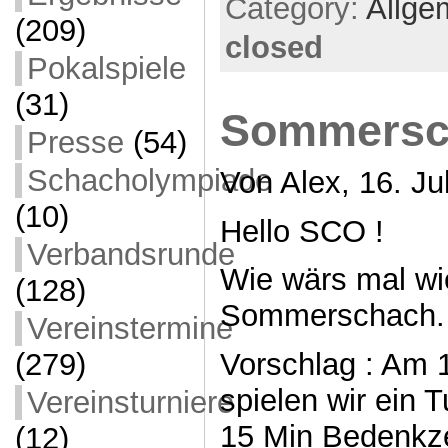
Category:
Allge
(209)
closed
Pokalspiele
(31)
Sommersc
Presse
(54)
Schacholympiade
Von Alex, 16. Ju
(10)
Hello SCO !
Verbandsrunde
Wie wärs mal wi
(128)
Sommerschach.
Vereinstermine
(279)
Vorschlag : Am 1
spielen wir ein T
Vereinsturniere
15 Min Bedenkze
(12)