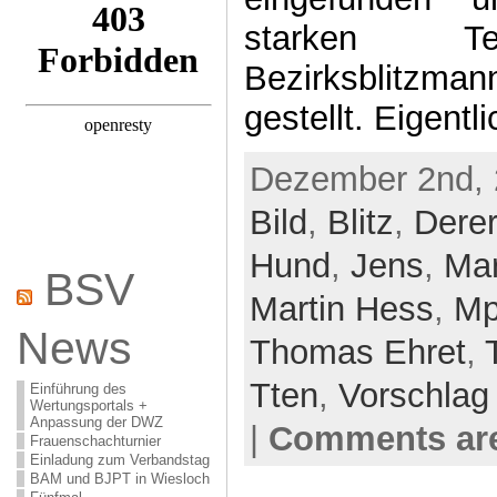
starken Te
Bezirksblitzman
gestellt. Eigentl
Dezember 2nd, 
Bild
,
Blitz
,
Derer
Hund
,
Jens
,
Mar
BSV
Martin Hess
,
Mp
News
Thomas Ehret
,
Tten
,
Vorschlag
Einführung des
Wertungsportals +
Anpassung der DWZ
|
Comments are
Frauenschachturnier
Einladung zum Verbandstag
BAM und BJPT in Wiesloch