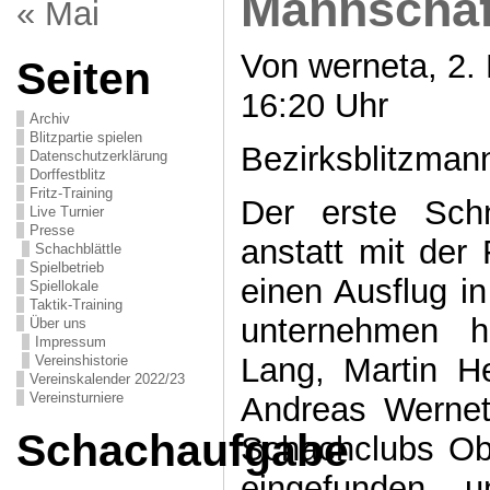
Mannschaf
« Mai
Von werneta, 2.
Seiten
16:20 Uhr
Archiv
Blitzpartie spielen
Bezirksblitzman
Datenschutzerklärung
Dorffestblitz
Fritz-Training
Der erste Sch
Live Turnier
Presse
anstatt mit der
Schachblättle
Spielbetrieb
einen Ausflug i
Spiellokale
Taktik-Training
unternehmen h
Über uns
Impressum
Lang, Martin 
Vereinshistorie
Vereinskalender 2022/23
Vereinsturniere
Andreas Wernet
Schachaufgabe
Schachclubs Ob
eingefunden 