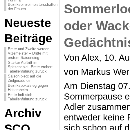
Fünfmal
Sommerloc
Bezirkseinzelmeisterschaften
der Frauen
Neueste
oder Wack
Beiträge
Gedächtni
Erste und Zweite werden
Vizemeister – Dritte mit
Von Alex, 10. Au
erstem Saisonsieg
Starker Auftritt im
Spitzenspiel: Erste erobert
von Markus Wer
Tabellenführung zurück
Saison biegt auf die
Zielgerade ein
Am Dienstag 07.0
Bezirkspokalsieg gegen
Heitersheim
Sommerpause ein
Erste holt sich
Tabellenführung zurück
Adler zusammen
Archiv
entweder keine 
SCO
sich schon auf 