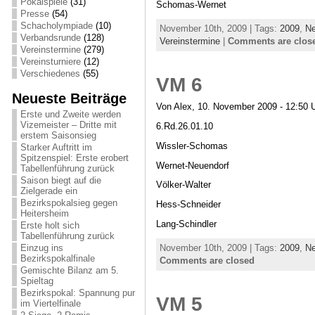
Pokalspiele
(31)
Schomas-Wernet
Presse
(54)
Schacholympiade
(10)
November 10th, 2009 | Tags:
2009
,
Ne
Verbandsrunde
(128)
Vereinstermine
|
Comments are clos
Vereinstermine
(279)
Vereinsturniere
(12)
Verschiedenes
(55)
VM 6
Neueste Beiträge
Von Alex, 10. November 2009 - 12:50 
Erste und Zweite werden
Vizemeister – Dritte mit
6.Rd.26.01.10
erstem Saisonsieg
Wissler-Schomas
Starker Auftritt im
Spitzenspiel: Erste erobert
Wernet-Neuendorf
Tabellenführung zurück
Saison biegt auf die
Völker-Walter
Zielgerade ein
Bezirkspokalsieg gegen
Hess-Schneider
Heitersheim
Lang-Schindler
Erste holt sich
Tabellenführung zurück
November 10th, 2009 | Tags:
2009
,
Ne
Einzug ins
Bezirkspokalfinale
Comments are closed
Gemischte Bilanz am 5.
Spieltag
Bezirkspokal: Spannung pur
VM 5
im Viertelfinale