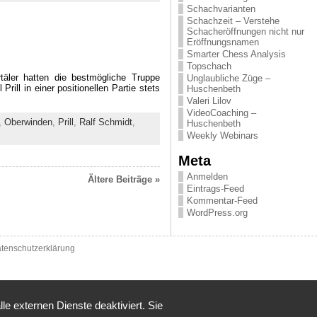
Schachvarianten
Schachzeit – Verstehe
Schacheröffnungen nicht nur
Eröffnungsnamen
Smarter Chess Analysis
Topschach
äler hatten die bestmögliche Truppe
Unglaubliche Züge –
ill in einer positionellen Partie stets
Huschenbeth
Valeri Lilov
VideoCoaching –
,
Oberwinden
,
Prill
,
Ralf Schmidt
,
Huschenbeth
Weekly Webinars
Meta
Anmelden
Ältere Beiträge »
Eintrags-Feed
Kommentar-Feed
WordPress.org
tenschutzerklärung
 externen Dienste deaktiviert. Sie