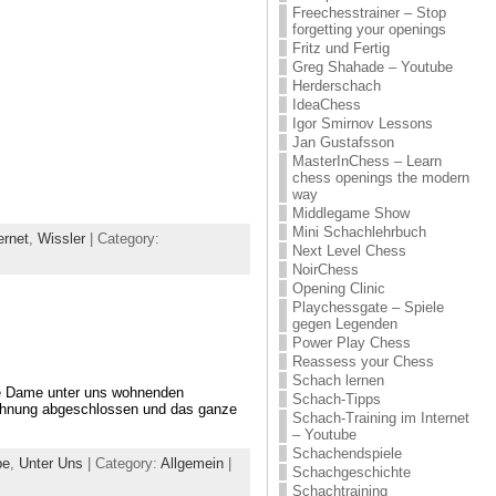
Freechesstrainer – Stop
forgetting your openings
Fritz und Fertig
Greg Shahade – Youtube
Herderschach
IdeaChess
Igor Smirnov Lessons
Jan Gustafsson
MasterInChess – Learn
chess openings the modern
way
Middlegame Show
Mini Schachlehrbuch
rnet
,
Wissler
| Category:
Next Level Chess
NoirChess
Opening Clinic
Playchessgate – Spiele
gegen Legenden
Power Play Chess
Reassess your Chess
Schach lernen
die Dame unter uns wohnenden
Schach-Tipps
 Wohnung abgeschlossen und das ganze
Schach-Training im Internet
– Youtube
Schachendspiele
pe
,
Unter Uns
| Category:
Allgemein
|
Schachgeschichte
Schachtraining