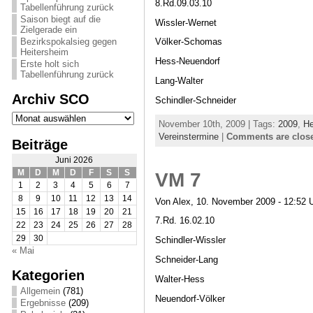
8.Rd.09.03.10
Tabellenführung zurück
Saison biegt auf die
Wissler-Wernet
Zielgerade ein
Bezirkspokalsieg gegen
Völker-Schomas
Heitersheim
Hess-Neuendorf
Erste holt sich
Tabellenführung zurück
Lang-Walter
Archiv SCO
Schindler-Schneider
Archiv
SCO
November 10th, 2009 | Tags:
2009
,
H
Vereinstermine
|
Comments are clos
Beiträge
Juni 2026
M
D
M
D
F
S
S
VM 7
1
2
3
4
5
6
7
8
9
10
11
12
13
14
Von Alex, 10. November 2009 - 12:52 
15
16
17
18
19
20
21
7.Rd. 16.02.10
22
23
24
25
26
27
28
29
30
Schindler-Wissler
« Mai
Schneider-Lang
Kategorien
Walter-Hess
Allgemein
(781)
Neuendorf-Völker
Ergebnisse
(209)