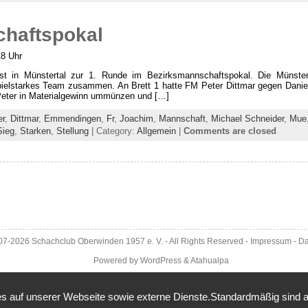
chaftspokal
18 Uhr
t in Münstertal zur 1. Runde im Bezirksmannschaftspokal. Die Münstert
spielstarkes Team zusammen. An Brett 1 hatte FM Peter Dittmar gegen Daniel Pr
e Peter in Materialgewinn ummünzen und […]
er
,
Dittmar
,
Emmendingen
,
Fr
,
Joachim
,
Mannschaft
,
Michael Schneider
,
Mue
Sieg
,
Starken
,
Stellung
| Category:
Allgemein
|
Comments are closed
007-2026
Schachclub Oberwinden 1957 e. V.
- All Rights Reserved -
Impressum
-
Da
Powered by
WordPress
&
Atahualpa
 auf unserer Webseite sowie externe Dienste.Standardmäßig sind alle