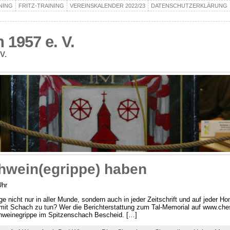
NING
FRITZ-TRAINING
VEREINSKALENDER 2022/23
DATENSCHUTZERKLÄRUNG
1957 e. V.
V.
wein(egrippe) haben
Uhr
e nicht nur in aller Munde, sondern auch in jeder Zeitschrift und auf jeder 
 mit Schach zu tun? Wer die Berichterstattung zum Tal-Memorial auf www.ch
hweinegrippe im Spitzenschach Bescheid. […]