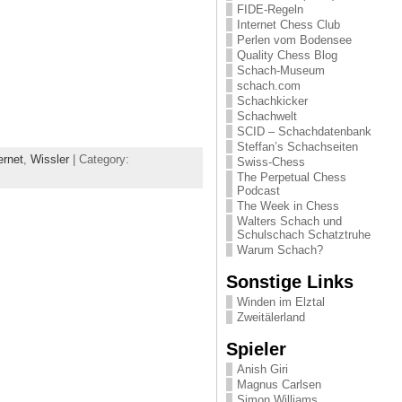
FIDE-Regeln
Internet Chess Club
Perlen vom Bodensee
Quality Chess Blog
Schach-Museum
schach.com
Schachkicker
Schachwelt
SCID – Schachdatenbank
Steffan’s Schachseiten
rnet
,
Wissler
| Category:
Swiss-Chess
The Perpetual Chess
Podcast
The Week in Chess
Walters Schach und
Schulschach Schatztruhe
Warum Schach?
Sonstige Links
Winden im Elztal
Zweitälerland
Spieler
Anish Giri
Magnus Carlsen
Simon Williams