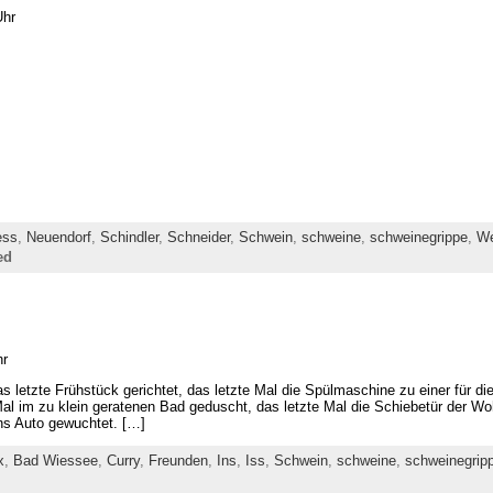
Uhr
ess
,
Neuendorf
,
Schindler
,
Schneider
,
Schwein
,
schweine
,
schweinegrippe
,
We
ed
hr
as letzte Frühstück gerichtet, das letzte Mal die Spülmaschine zu einer für 
 Mal im zu klein geratenen Bad geduscht, das letzte Mal die Schiebetür der
ins Auto gewuchtet. […]
x
,
Bad Wiessee
,
Curry
,
Freunden
,
Ins
,
Iss
,
Schwein
,
schweine
,
schweinegrip