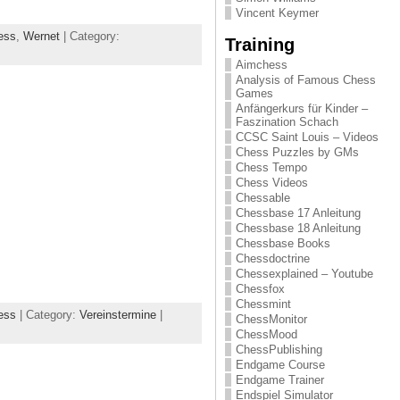
Vincent Keymer
ess
,
Wernet
| Category:
Training
Aimchess
Analysis of Famous Chess
Games
Anfängerkurs für Kinder –
Faszination Schach
CCSC Saint Louis – Videos
Chess Puzzles by GMs
Chess Tempo
Chess Videos
Chessable
Chessbase 17 Anleitung
Chessbase 18 Anleitung
Chessbase Books
Chessdoctrine
Chessexplained – Youtube
Chessfox
Chessmint
ess
| Category:
Vereinstermine
|
ChessMonitor
ChessMood
ChessPublishing
Endgame Course
Endgame Trainer
Endspiel Simulator