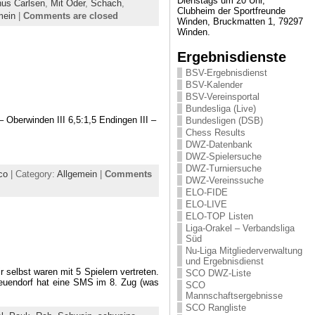
Dienstags um 20 Uhr,
us Carlsen
,
Mit Oder
,
Schach
,
Clubheim der Sportfreunde
mein
|
Comments are closed
Winden, Bruckmatten 1, 79297
Winden.
Ergebnisdienste
BSV-Ergebnisdienst
BSV-Kalender
BSV-Vereinsportal
Bundesliga (Live)
 Oberwinden III 6,5:1,5 Endingen III –
Bundesligen (DSB)
Chess Results
DWZ-Datenbank
DWZ-Spielersuche
DWZ-Turniersuche
co
| Category:
Allgemein
|
Comments
DWZ-Vereinssuche
ELO-FIDE
ELO-LIVE
ELO-TOP Listen
Liga-Orakel – Verbandsliga
Süd
Nu-Liga Mitgliederverwaltung
und Ergebnisdienst
 selbst waren mit 5 Spielern vertreten.
SCO DWZ-Liste
Neuendorf hat eine SMS im 8. Zug (was
SCO
Mannschaftsergebnisse
SCO Rangliste