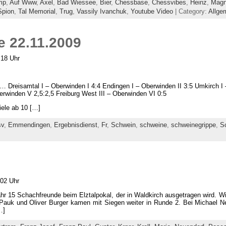
mp
,
Auf Www
,
Axel
,
Bad Wiessee
,
Bier
,
Chessbase
,
Chessvibes
,
Heinz
,
Magn
Spion
,
Tal Memorial
,
Trug
,
Vassily Ivanchuk
,
Youtube Video
| Category:
Allge
e 22.11.2009
:18 Uhr
… Dreisamtal I – Oberwinden I 4:4 Endingen I – Oberwinden II 3:5 Umkirch I –
erwinden V 2,5:2,5 Freiburg West III – Oberwinden VI 0:5
ele ab 10 […]
sv
,
Emmendingen
,
Ergebnisdienst
,
Fr
,
Schwein
,
schweine
,
schweinegrippe
,
S
:02 Uhr
hr 15 Schachfreunde beim Elztalpokal, der in Waldkirch ausgetragen wird. Wir
Pauk und Oliver Burger kamen mit Siegen weiter in Runde 2. Bei Michael 
…]