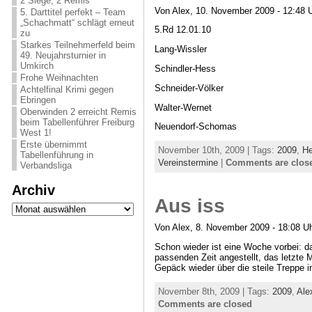
2 Siege, 2 Remis
Von Alex, 10. November 2009 - 12:48 
5. Darttitel perfekt – Team
„Schachmatt“ schlägt erneut
5.Rd 12.01.10
zu
Starkes Teilnehmerfeld beim
Lang-Wissler
49. Neujahrsturnier in
Umkirch
Schindler-Hess
Frohe Weihnachten
Schneider-Völker
Achtelfinal Krimi gegen
Ebringen
Walter-Wernet
Oberwinden 2 erreicht Remis
beim Tabellenführer Freiburg
Neuendorf-Schomas
West 1!
Erste übernimmt
November 10th, 2009 | Tags:
2009
,
H
Tabellenführung in
Vereinstermine
|
Comments are clos
Verbandsliga
Archiv
Aus iss
Archiv
Von Alex, 8. November 2009 - 18:08 U
Schon wieder ist eine Woche vorbei: d
passenden Zeit angestellt, das letzte
Gepäck wieder über die steile Treppe 
November 8th, 2009 | Tags:
2009
,
Ale
Comments are closed