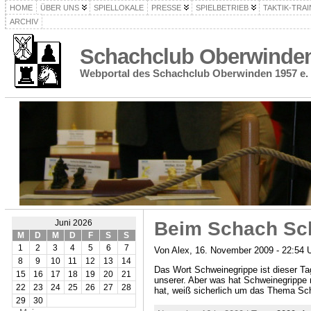
HOME
ÜBER UNS
SPIELLOKALE
PRESSE
SPIELBETRIEB
TAKTIK-TRAI
ARCHIV
Schachclub Oberwinden 
Webportal des Schachclub Oberwinden 1957 e. 
Beim Schach Sch
Juni 2026
M
D
M
D
F
S
S
1
2
3
4
5
6
7
Von Alex, 16. November 2009 - 22:54 
8
9
10
11
12
13
14
Das Wort Schweinegrippe ist dieser Tag
15
16
17
18
19
20
21
unserer. Aber was hat Schweinegrippe
22
23
24
25
26
27
28
hat, weiß sicherlich um das Thema Sc
29
30