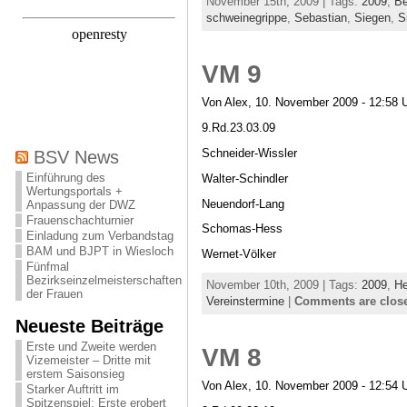
November 15th, 2009 | Tags:
2009
,
Be
schweinegrippe
,
Sebastian
,
Siegen
,
S
VM 9
Von Alex, 10. November 2009 - 12:58 
9.Rd.23.03.09
Schneider-Wissler
BSV News
Einführung des
Walter-Schindler
Wertungsportals +
Neuendorf-Lang
Anpassung der DWZ
Frauenschachturnier
Schomas-Hess
Einladung zum Verbandstag
BAM und BJPT in Wiesloch
Wernet-Völker
Fünfmal
Bezirkseinzelmeisterschaften
November 10th, 2009 | Tags:
2009
,
H
der Frauen
Vereinstermine
|
Comments are clos
Neueste Beiträge
Erste und Zweite werden
VM 8
Vizemeister – Dritte mit
erstem Saisonsieg
Von Alex, 10. November 2009 - 12:54 
Starker Auftritt im
Spitzenspiel: Erste erobert