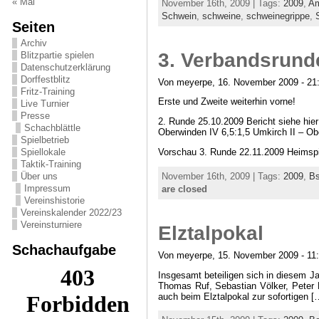
« Mai
November 16th, 2009 | Tags:
2009
,
A
Schwein
,
schweine
,
schweinegrippe
,
Seiten
Archiv
3. Verbandsrund
Blitzpartie spielen
Datenschutzerklärung
Dorffestblitz
Von meyerpe, 16. November 2009 - 21
Fritz-Training
Erste und Zweite weiterhin vorne!
Live Turnier
Presse
2. Runde 25.10.2009 Bericht siehe hier
Schachblättle
Oberwinden IV 6,5:1,5 Umkirch II – Ob
Spielbetrieb
Vorschau 3. Runde 22.11.2009 Heimspi
Spiellokale
Taktik-Training
November 16th, 2009 | Tags:
2009
,
B
Über uns
Impressum
are closed
Vereinshistorie
Vereinskalender 2022/23
Vereinsturniere
Elztalpokal
Schachaufgabe
Von meyerpe, 15. November 2009 - 11
Insgesamt beteiligen sich in diesem Ja
Thomas Ruf, Sebastian Völker, Peter 
auch beim Elztalpokal zur sofortigen [