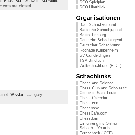
l
,
Pauk
,
Rch
,
Schwein
,
schweine
,
SCO Spielplan
ents are closed
SCO Überblick
Organisationen
Bad. Schachverband
Badische Schachjugend
Bezirk Freiburg
Deutsche Schachjugend
Deutscher Schachbund
Rochade Kuppenheim
SV Gundeldingen
TSV Bindlach
Weltschachbund (FIDE)
Schachlinks
Chess and Science
Chess Club and Scholastic
Center of Saint Louis
rnet
,
Wissler
| Category:
Chess-Calendar
Chess.com
Chessbase
ChessCafe.com
Chessdom
Einführung ins Online
Schach – Youtube
Fernschach (ICCF)