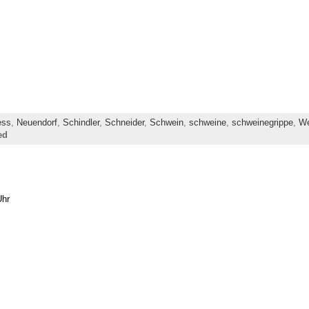
ess
,
Neuendorf
,
Schindler
,
Schneider
,
Schwein
,
schweine
,
schweinegrippe
,
We
ed
Uhr