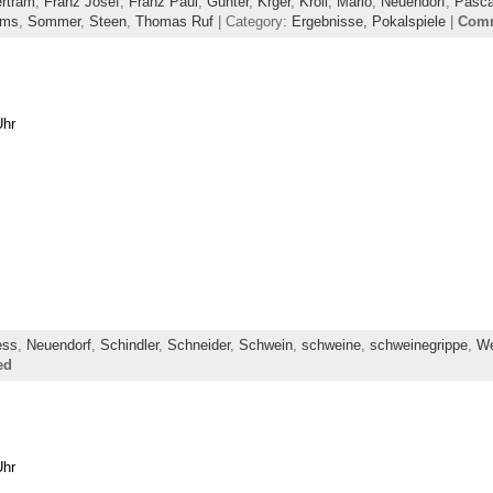
rtram
,
Franz Josef
,
Franz Paul
,
Gunter
,
Krger
,
Kroll
,
Mario
,
Neuendorf
,
Pasca
ms
,
Sommer
,
Steen
,
Thomas Ruf
| Category:
Ergebnisse,
Pokalspiele
|
Comm
Uhr
ess
,
Neuendorf
,
Schindler
,
Schneider
,
Schwein
,
schweine
,
schweinegrippe
,
We
ed
Uhr