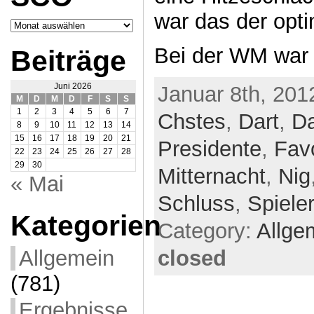
war das der opti
Archiv
SCO
Bei der WM war
Beiträge
Juni 2026
Januar 8th, 201
M
D
M
D
F
S
S
1
2
3
4
5
6
7
Chstes
,
Dart
,
Da
8
9
10
11
12
13
14
15
16
17
18
19
20
21
Presidente
,
Favo
22
23
24
25
26
27
28
29
30
Mitternacht
,
Nig
« Mai
Schluss
,
Spieler
Kategorien
Category:
Allge
Allgemein
closed
(781)
Ergebnisse