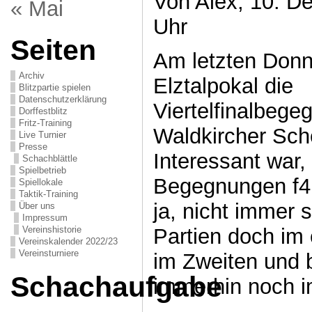
Von Alex, 10. D
« Mai
Uhr
Seiten
Am letzten Donn
Archiv
Elztalpokal die
Blitzpartie spielen
Datenschutzerklärung
Viertelfinalbeg
Dorffestblitz
Fritz-Training
Waldkircher Sche
Live Turnier
Presse
Interessant war, 
Schachblättle
Spielbetrieb
Begegnungen f4 
Spiellokale
Taktik-Training
ja, nicht immer s
Über uns
Impressum
Partien doch im 
Vereinshistorie
Vereinskalender 2022/23
Vereinsturniere
im Zweiten und b
Schachaufgabe
immerhin noch i