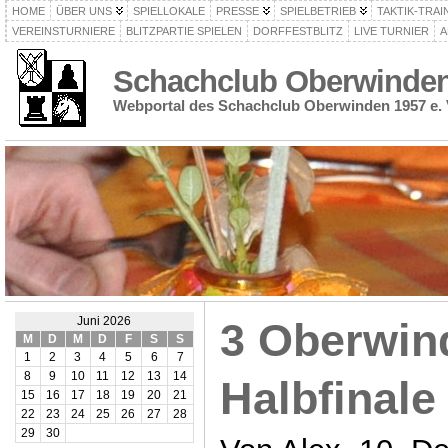
HOME
ÜBER UNS
SPIELLOKALE
PRESSE
SPIELBETRIEB
TAKTIK-TRAI
VEREINSTURNIERE
BLITZPARTIE SPIELEN
DORFFESTBLITZ
LIVE TURNIER
A
Schachclub Oberwinden 
Webportal des Schachclub Oberwinden 1957 e. 
Juni 2026
3 Oberwin
M
D
M
D
F
S
S
1
2
3
4
5
6
7
8
9
10
11
12
13
14
Halbfinale
15
16
17
18
19
20
21
22
23
24
25
26
27
28
29
30