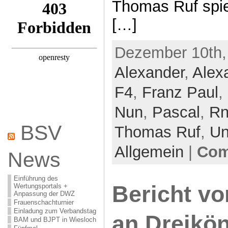
Thomas Ruf spie
[…]
Dezember 10th,
Alexander
,
Alex
F4
,
Franz Paul
,
Nun
,
Pascal
,
R
BSV
Thomas Ruf
,
Un
Allgemein
|
Com
News
Einführung des
Bericht vo
Wertungsportals +
Anpassung der DWZ
Frauenschachturnier
Einladung zum Verbandstag
an Dreikön
BAM und BJPT in Wiesloch