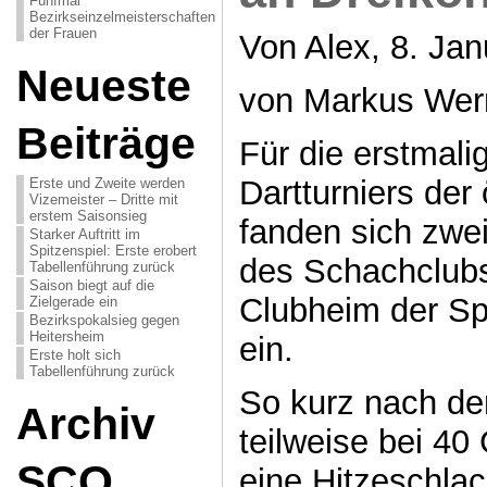
Fünfmal
Bezirkseinzelmeisterschaften
der Frauen
Von Alex, 8. Jan
Neueste
von Markus Wer
Beiträge
Für die erstmali
Dartturniers der 
Erste und Zweite werden
Vizemeister – Dritte mit
erstem Saisonsieg
fanden sich zwe
Starker Auftritt im
Spitzenspiel: Erste erobert
des Schachclubs
Tabellenführung zurück
Saison biegt auf die
Clubheim der Sp
Zielgerade ein
Bezirkspokalsieg gegen
Heitersheim
ein.
Erste holt sich
Tabellenführung zurück
So kurz nach de
Archiv
teilweise bei 40
SCO
eine Hitzeschlac