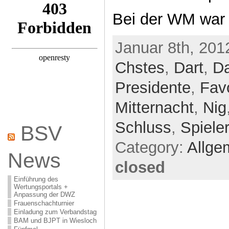
Bei der WM war
Januar 8th, 201
Chstes
,
Dart
,
Da
Presidente
,
Favo
Mitternacht
,
Nig
Schluss
,
Spieler
BSV
Category:
Allge
News
closed
Einführung des
Wertungsportals +
Anpassung der DWZ
Frauenschachturnier
Einladung zum Verbandstag
BAM und BJPT in Wiesloch