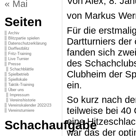
Von Alex, 8. Jan
« Mai
von Markus Wer
Seiten
Für die erstmali
Archiv
Blitzpartie spielen
Dartturniers der 
Datenschutzerklärung
Dorffestblitz
fanden sich zwe
Fritz-Training
Live Turnier
des Schachclubs
Presse
Schachblättle
Clubheim der Sp
Spielbetrieb
Spiellokale
ein.
Taktik-Training
Über uns
Impressum
So kurz nach de
Vereinshistorie
Vereinskalender 2022/23
teilweise bei 40
Vereinsturniere
eine Hitzeschlac
Schachaufgabe
war das der opti