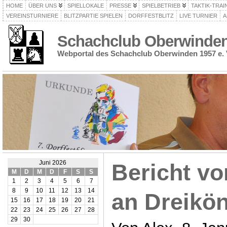
HOME
ÜBER UNS
SPIELLOKALE
PRESSE
SPIELBETRIEB
TAKTIK-TRAI
VEREINSTURNIERE
BLITZPARTIE SPIELEN
DORFFESTBLITZ
LIVE TURNIER
A
Schachclub Oberwinden 
Webportal des Schachclub Oberwinden 1957 e. 
Juni 2026
Bericht vo
M
D
M
D
F
S
S
1
2
3
4
5
6
7
8
9
10
11
12
13
14
an Dreikön
15
16
17
18
19
20
21
22
23
24
25
26
27
28
29
30