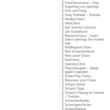
Freechesstrainer – Stop
forgetting your openings
Fritz und Fertig
Greg Shahade – Youtube
Herderschach
IdeaChess
Igor Smirnov Lessons
Jan Gustafsson
MasterInChess – Learn
chess openings the modern
way
Middlegame Show
Mini Schachlehrbuch
Next Level Chess
NoirChess
Opening Clinic
Playchessgate – Spiele
gegen Legenden
Power Play Chess
Reassess your Chess
Schach lernen
Schach-Tipps
Schach-Training im Internet
– Youtube
Schachendspiele
Schachgeschichte
Schachtraining