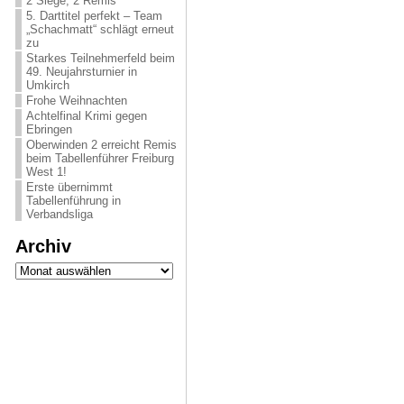
2 Siege, 2 Remis
5. Darttitel perfekt – Team
„Schachmatt“ schlägt erneut
zu
Starkes Teilnehmerfeld beim
49. Neujahrsturnier in
Umkirch
Frohe Weihnachten
Achtelfinal Krimi gegen
Ebringen
Oberwinden 2 erreicht Remis
beim Tabellenführer Freiburg
West 1!
Erste übernimmt
Tabellenführung in
Verbandsliga
Archiv
Archiv