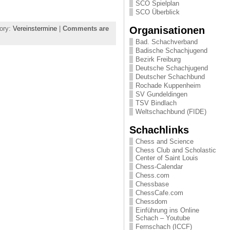
SCO Spielplan
SCO Überblick
Organisationen
ory:
Vereinstermine
|
Comments are
Bad. Schachverband
Badische Schachjugend
Bezirk Freiburg
Deutsche Schachjugend
Deutscher Schachbund
Rochade Kuppenheim
SV Gundeldingen
TSV Bindlach
Weltschachbund (FIDE)
Schachlinks
Chess and Science
Chess Club and Scholastic
Center of Saint Louis
Chess-Calendar
Chess.com
Chessbase
ChessCafe.com
Chessdom
Einführung ins Online
Schach – Youtube
Fernschach (ICCF)