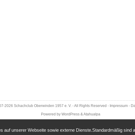
007-2026
Schachclub Oberwinden 1957 e. V.
- All Rights Reserved -
Impressum
-
Da
Powered by
WordPress
&
Atahualpa
 auf unserer Webseite sowie externe Dienste.Standardmäßig sind alle