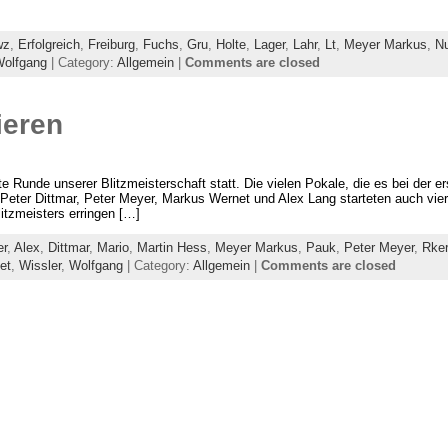
wz
,
Erfolgreich
,
Freiburg
,
Fuchs
,
Gru
,
Holte
,
Lager
,
Lahr
,
Lt
,
Meyer Markus
,
N
olfgang
| Category:
Allgemein
|
Comments are closed
ieren
Runde unserer Blitzmeisterschaft statt. Die vielen Pokale, die es bei der e
 Peter Dittmar, Peter Meyer, Markus Wernet und Alex Lang starteten auch vier 
litzmeisters erringen […]
er
,
Alex
,
Dittmar
,
Mario
,
Martin Hess
,
Meyer Markus
,
Pauk
,
Peter Meyer
,
Rker
et
,
Wissler
,
Wolfgang
| Category:
Allgemein
|
Comments are closed