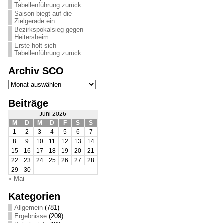
Tabellenführung zurück
Saison biegt auf die
Zielgerade ein
Bezirkspokalsieg gegen
Heitersheim
Erste holt sich
Tabellenführung zurück
Archiv SCO
Archiv
SCO
Beiträge
Juni 2026
M
D
M
D
F
S
S
1
2
3
4
5
6
7
8
9
10
11
12
13
14
15
16
17
18
19
20
21
22
23
24
25
26
27
28
29
30
« Mai
Kategorien
Allgemein
(781)
Ergebnisse
(209)