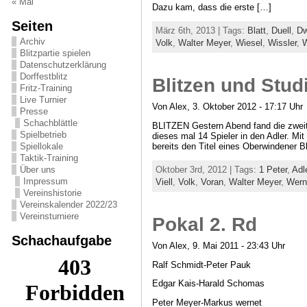
« Mai
Dazu kam, dass die erste […]
Seiten
März 6th, 2013 | Tags:
Blatt
,
Duell
,
D
Archiv
Volk
,
Walter Meyer
,
Wiesel
,
Wissler
,
W
Blitzpartie spielen
Datenschutzerklärung
Dorffestblitz
Blitzen und Stud
Fritz-Training
Live Turnier
Von Alex, 3. Oktober 2012 - 17:17 Uhr
Presse
Schachblättle
BLITZEN Gestern Abend fand die zweite 
Spielbetrieb
dieses mal 14 Spieler in den Adler. Mit
bereits den Titel eines Oberwindener B
Spiellokale
Taktik-Training
Oktober 3rd, 2012 | Tags:
1 Peter
,
Adl
Über uns
Impressum
Viell
,
Volk
,
Voran
,
Walter Meyer
,
Wern
Vereinshistorie
Vereinskalender 2022/23
Vereinsturniere
Pokal 2. Rd
Schachaufgabe
Von Alex, 9. Mai 2011 - 23:43 Uhr
Ralf Schmidt-Peter Pauk
Edgar Kais-Harald Schomas
Peter Meyer-Markus wernet