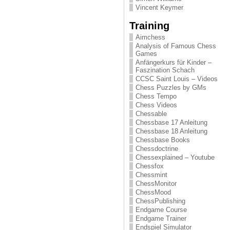
Vincent Keymer
Training
Aimchess
Analysis of Famous Chess
Games
Anfängerkurs für Kinder –
Faszination Schach
CCSC Saint Louis – Videos
Chess Puzzles by GMs
Chess Tempo
Chess Videos
Chessable
Chessbase 17 Anleitung
Chessbase 18 Anleitung
Chessbase Books
Chessdoctrine
Chessexplained – Youtube
Chessfox
Chessmint
ChessMonitor
ChessMood
ChessPublishing
Endgame Course
Endgame Trainer
Endspiel Simulator