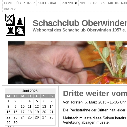
HOME
ÜBER UNS
SPIELLOKALE
PRESSE
SPIELBETRIEB
TAKTIK-TRAI
ARCHIV
Schachclub Oberwinden 
Webportal des Schachclub Oberwinden 1957 e. 
Dritte weiter vo
Juni 2026
M
D
M
D
F
S
S
1
2
3
4
5
6
7
Von Torsten, 6. März 2013 - 16:05 Uhr
8
9
10
11
12
13
14
Die Pechsträhne der Dritten hält leider
15
16
17
18
19
20
21
22
23
24
25
26
27
28
Mehrfach musste diese Saison bereits 
Verletzung absagen musste.
29
30