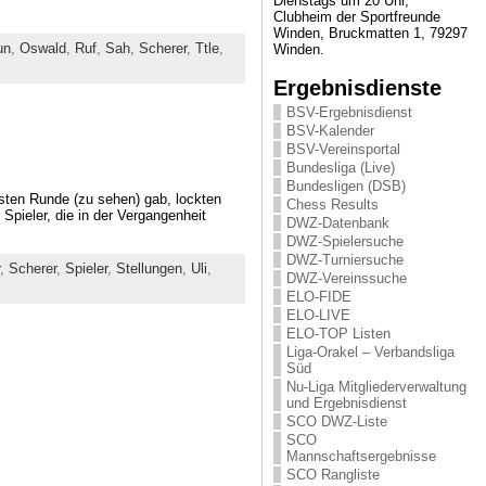
Dienstags um 20 Uhr,
Clubheim der Sportfreunde
Winden, Bruckmatten 1, 79297
un
,
Oswald
,
Ruf
,
Sah
,
Scherer
,
Ttle
,
Winden.
Ergebnisdienste
BSV-Ergebnisdienst
BSV-Kalender
BSV-Vereinsportal
Bundesliga (Live)
Bundesligen (DSB)
rsten Runde (zu sehen) gab, lockten
Chess Results
Spieler, die in der Vergangenheit
DWZ-Datenbank
DWZ-Spielersuche
DWZ-Turniersuche
,
Scherer
,
Spieler
,
Stellungen
,
Uli
,
DWZ-Vereinssuche
ELO-FIDE
ELO-LIVE
ELO-TOP Listen
Liga-Orakel – Verbandsliga
Süd
Nu-Liga Mitgliederverwaltung
und Ergebnisdienst
SCO DWZ-Liste
SCO
Mannschaftsergebnisse
SCO Rangliste