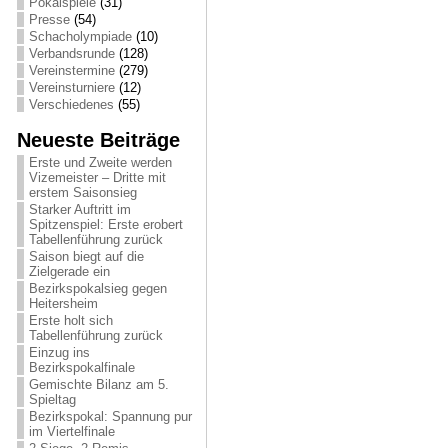
Pokalspiele
(31)
Presse
(54)
Schacholympiade
(10)
Verbandsrunde
(128)
Vereinstermine
(279)
Vereinsturniere
(12)
Verschiedenes
(55)
Neueste Beiträge
Erste und Zweite werden
Vizemeister – Dritte mit
erstem Saisonsieg
Starker Auftritt im
Spitzenspiel: Erste erobert
Tabellenführung zurück
Saison biegt auf die
Zielgerade ein
Bezirkspokalsieg gegen
Heitersheim
Erste holt sich
Tabellenführung zurück
Einzug ins
Bezirkspokalfinale
Gemischte Bilanz am 5.
Spieltag
Bezirkspokal: Spannung pur
im Viertelfinale