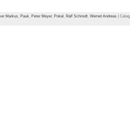
er Markus
,
Pauk
,
Peter Meyer
,
Pokal
,
Ralf Schmidt
,
Wernet Andreas
| Categ