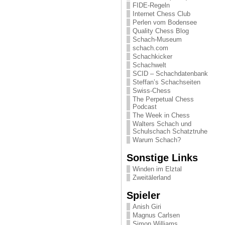
FIDE-Regeln
Internet Chess Club
Perlen vom Bodensee
Quality Chess Blog
Schach-Museum
schach.com
Schachkicker
Schachwelt
SCID – Schachdatenbank
Steffan’s Schachseiten
Swiss-Chess
The Perpetual Chess
Podcast
The Week in Chess
Walters Schach und
Schulschach Schatztruhe
Warum Schach?
Sonstige Links
Winden im Elztal
Zweitälerland
Spieler
Anish Giri
Magnus Carlsen
Simon Williams