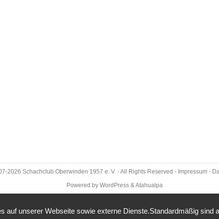
007-2026
Schachclub Oberwinden 1957 e. V.
- All Rights Reserved -
Impressum
-
Da
Powered by
WordPress
&
Atahualpa
 auf unserer Webseite sowie externe Dienste.Standardmäßig sind alle