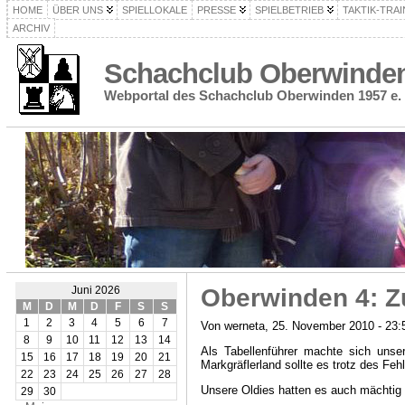
HOME
ÜBER UNS
SPIELLOKALE
PRESSE
SPIELBETRIEB
TAKTIK-TRAI
ARCHIV
Schachclub Oberwinden 
Webportal des Schachclub Oberwinden 1957 e. 
Oberwinden 4: Zu
Juni 2026
M
D
M
D
F
S
S
1
2
3
4
5
6
7
Von werneta, 25. November 2010 - 23:
8
9
10
11
12
13
14
Als Tabellenführer machte sich uns
15
16
17
18
19
20
21
Markgräflerland sollte es trotz des Feh
22
23
24
25
26
27
28
Unsere Oldies hatten es auch mächtig 
29
30