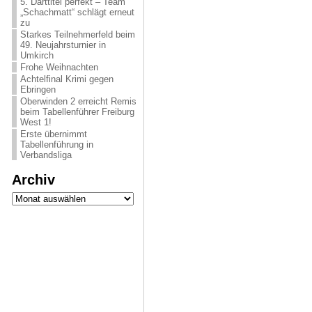
5. Darttitel perfekt – Team
„Schachmatt“ schlägt erneut
zu
Starkes Teilnehmerfeld beim
49. Neujahrsturnier in
Umkirch
Frohe Weihnachten
Achtelfinal Krimi gegen
Ebringen
Oberwinden 2 erreicht Remis
beim Tabellenführer Freiburg
West 1!
Erste übernimmt
Tabellenführung in
Verbandsliga
Archiv
Archiv