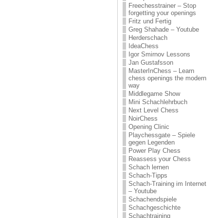
Freechesstrainer – Stop
forgetting your openings
Fritz und Fertig
Greg Shahade – Youtube
Herderschach
IdeaChess
Igor Smirnov Lessons
Jan Gustafsson
MasterInChess – Learn
chess openings the modern
way
Middlegame Show
Mini Schachlehrbuch
Next Level Chess
NoirChess
Opening Clinic
Playchessgate – Spiele
gegen Legenden
Power Play Chess
Reassess your Chess
Schach lernen
Schach-Tipps
Schach-Training im Internet
– Youtube
Schachendspiele
Schachgeschichte
Schachtraining