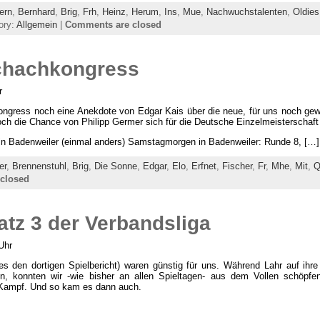
ern
,
Bernhard
,
Brig
,
Frh
,
Heinz
,
Herum
,
Ins
,
Mue
,
Nachwuchstalenten
,
Oldies
ory:
Allgemein
|
Comments are closed
chachkongress
r
ngress noch eine Anekdote von Edgar Kais über die neue, für uns noch gew
 die Chance von Philipp Germer sich für die Deutsche Einzelmeisterschaft z
in Badenweiler (einmal anders) Samstagmorgen in Badenweiler: Runde 8, […]
er
,
Brennenstuhl
,
Brig
,
Die Sonne
,
Edgar
,
Elo
,
Erfnet
,
Fischer
,
Fr
,
Mhe
,
Mit
,
Q
closed
atz 3 der Verbandsliga
Uhr
 es den dortigen Spielbericht) waren günstig für uns. Während Lahr auf ihr
en, konnten wir -wie bisher an allen Spieltagen- aus dem Vollen schöpf
 Kampf. Und so kam es dann auch.