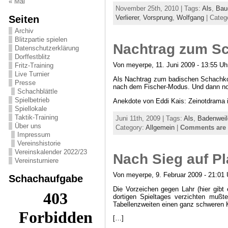
« Mai
November 25th, 2010 | Tags:
Als
,
Bau
Seiten
Verlierer
,
Vorsprung
,
Wolfgang
| Categ
Archiv
Blitzpartie spielen
Nachtrag zum S
Datenschutzerklärung
Dorffestblitz
Von meyerpe, 11. Juni 2009 - 13:55 Uh
Fritz-Training
Live Turnier
Als Nachtrag zum badischen Schachko
Presse
nach dem Fischer-Modus. Und dann noch
Schachblättle
Spielbetrieb
Anekdote von Eddi Kais: Zeinotdrama 
Spiellokale
Taktik-Training
Juni 11th, 2009 | Tags:
Als
,
Badenweil
Über uns
Category:
Allgemein
|
Comments are 
Impressum
Vereinshistorie
Vereinskalender 2022/23
Nach Sieg auf Pl
Vereinsturniere
Von meyerpe, 9. Februar 2009 - 21:01 
Schachaufgabe
Die Vorzeichen gegen Lahr (hier gibt
dortigen Spieltages verzichten mußt
Tabellenzweiten einen ganz schweren
[…]