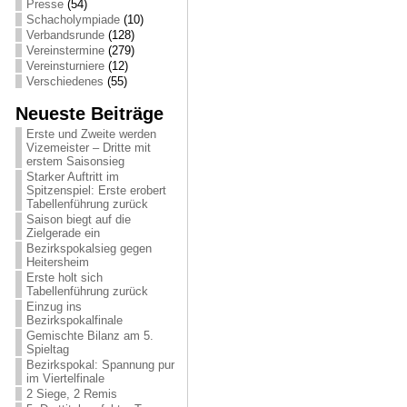
Presse
(54)
Schacholympiade
(10)
Verbandsrunde
(128)
Vereinstermine
(279)
Vereinsturniere
(12)
Verschiedenes
(55)
Neueste Beiträge
Erste und Zweite werden
Vizemeister – Dritte mit
erstem Saisonsieg
Starker Auftritt im
Spitzenspiel: Erste erobert
Tabellenführung zurück
Saison biegt auf die
Zielgerade ein
Bezirkspokalsieg gegen
Heitersheim
Erste holt sich
Tabellenführung zurück
Einzug ins
Bezirkspokalfinale
Gemischte Bilanz am 5.
Spieltag
Bezirkspokal: Spannung pur
im Viertelfinale
2 Siege, 2 Remis