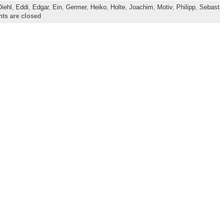
Diehl
,
Eddi
,
Edgar
,
Ein
,
Germer
,
Heiko
,
Holte
,
Joachim
,
Motiv
,
Philipp
,
Sebast
s are closed