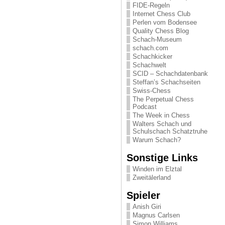
FIDE-Regeln
Internet Chess Club
Perlen vom Bodensee
Quality Chess Blog
Schach-Museum
schach.com
Schachkicker
Schachwelt
SCID – Schachdatenbank
Steffan’s Schachseiten
Swiss-Chess
The Perpetual Chess
Podcast
The Week in Chess
Walters Schach und
Schulschach Schatztruhe
Warum Schach?
Sonstige Links
Winden im Elztal
Zweitälerland
Spieler
Anish Giri
Magnus Carlsen
Simon Williams