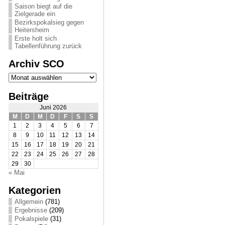
Saison biegt auf die
Zielgerade ein
Bezirkspokalsieg gegen
Heitersheim
Erste holt sich
Tabellenführung zurück
Archiv SCO
Archiv
SCO
Beiträge
Juni 2026
M
D
M
D
F
S
S
1
2
3
4
5
6
7
8
9
10
11
12
13
14
15
16
17
18
19
20
21
22
23
24
25
26
27
28
29
30
« Mai
Kategorien
Allgemein
(781)
Ergebnisse
(209)
Pokalspiele
(31)