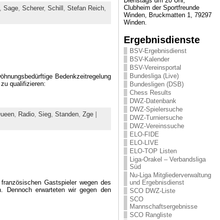
Dienstags um 20 Uhr,
Clubheim der Sportfreunde
,
Sage
,
Scherer
,
Schill
,
Stefan Reich
,
Winden, Bruckmatten 1, 79297
Winden.
Ergebnisdienste
BSV-Ergebnisdienst
BSV-Kalender
BSV-Vereinsportal
Bundesliga (Live)
öhnungsbedürftige Bedenkzeitregelung
u qualifizieren:
Bundesligen (DSB)
Chess Results
DWZ-Datenbank
DWZ-Spielersuche
ueen
,
Radio
,
Sieg
,
Standen
,
Zge
|
DWZ-Turniersuche
DWZ-Vereinssuche
ELO-FIDE
ELO-LIVE
ELO-TOP Listen
Liga-Orakel – Verbandsliga
Süd
Nu-Liga Mitgliederverwaltung
e französischen Gastspieler wegen des
und Ergebnisdienst
en. Dennoch erwarteten wir gegen den
SCO DWZ-Liste
SCO
Mannschaftsergebnisse
SCO Rangliste