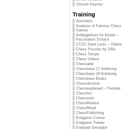
Vincent Keymer
Training
Aimchess
Analysis of Famous Chess
Games
Anfängerkurs für Kinder –
Faszination Schach
CCSC Saint Louis – Videos
Chess Puzzles by GMs
Chess Tempo
Chess Videos
Chessable
Chessbase 17 Anleitung
Chessbase 18 Anleitung
Chessbase Books
Chessdoctrine
Chessexplained – Youtube
Chessfox
Chessmint
ChessMonitor
ChessMood
ChessPublishing
Endgame Course
Endgame Trainer
Endspiel Simulator