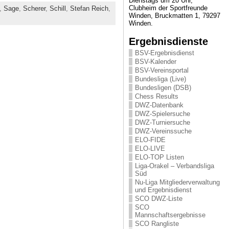
Dienstags um 20 Uhr,
Clubheim der Sportfreunde
,
Sage
,
Scherer
,
Schill
,
Stefan Reich
,
Winden, Bruckmatten 1, 79297
Winden.
Ergebnisdienste
BSV-Ergebnisdienst
BSV-Kalender
BSV-Vereinsportal
Bundesliga (Live)
Bundesligen (DSB)
Chess Results
DWZ-Datenbank
DWZ-Spielersuche
DWZ-Turniersuche
DWZ-Vereinssuche
ELO-FIDE
ELO-LIVE
ELO-TOP Listen
Liga-Orakel – Verbandsliga
Süd
Nu-Liga Mitgliederverwaltung
und Ergebnisdienst
SCO DWZ-Liste
SCO
Mannschaftsergebnisse
SCO Rangliste