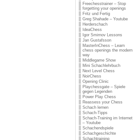
Freechesstrainer – Stop
forgetting your openings
Fritz und Fertig
Greg Shahade – Youtube
Herderschach
IdeaChess
Igor Smirnov Lessons
Jan Gustafsson
MasterInChess – Learn
chess openings the modern
way
Middlegame Show
Mini Schachlehrbuch
Next Level Chess
NoirChess
Opening Clinic
Playchessgate – Spiele
gegen Legenden
Power Play Chess
Reassess your Chess
Schach lernen
Schach-Tipps
Schach-Training im Internet
– Youtube
Schachendspiele
Schachgeschichte
Schachtraining