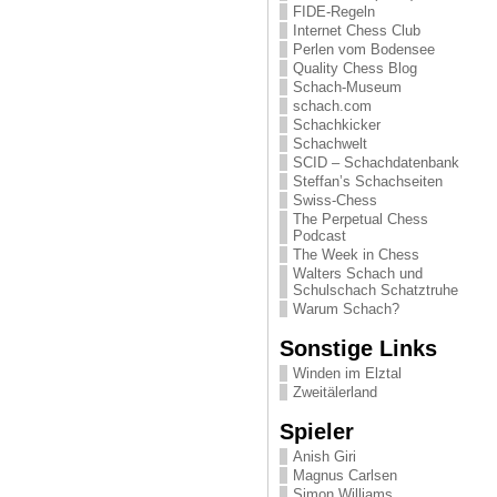
FIDE-Regeln
Internet Chess Club
Perlen vom Bodensee
Quality Chess Blog
Schach-Museum
schach.com
Schachkicker
Schachwelt
SCID – Schachdatenbank
Steffan’s Schachseiten
Swiss-Chess
The Perpetual Chess
Podcast
The Week in Chess
Walters Schach und
Schulschach Schatztruhe
Warum Schach?
Sonstige Links
Winden im Elztal
Zweitälerland
Spieler
Anish Giri
Magnus Carlsen
Simon Williams