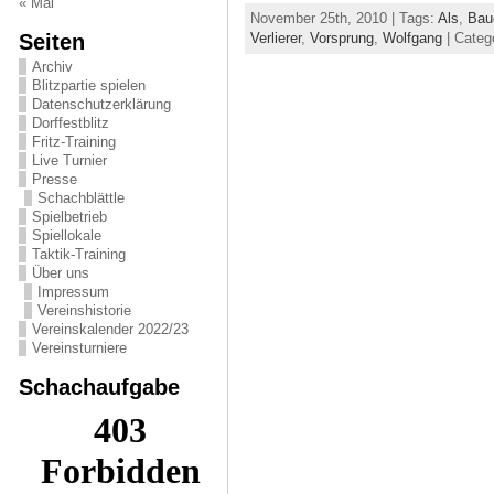
« Mai
November 25th, 2010 | Tags:
Als
,
Bau
Seiten
Verlierer
,
Vorsprung
,
Wolfgang
| Categ
Archiv
Blitzpartie spielen
Datenschutzerklärung
Dorffestblitz
Fritz-Training
Live Turnier
Presse
Schachblättle
Spielbetrieb
Spiellokale
Taktik-Training
Über uns
Impressum
Vereinshistorie
Vereinskalender 2022/23
Vereinsturniere
Schachaufgabe