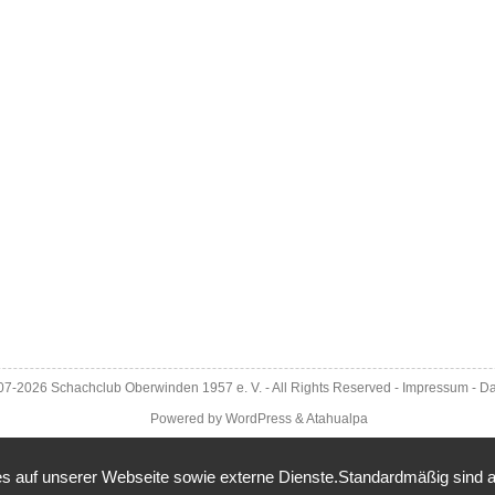
007-2026
Schachclub Oberwinden 1957 e. V.
- All Rights Reserved -
Impressum
-
Da
Powered by
WordPress
&
Atahualpa
 auf unserer Webseite sowie externe Dienste.Standardmäßig sind alle