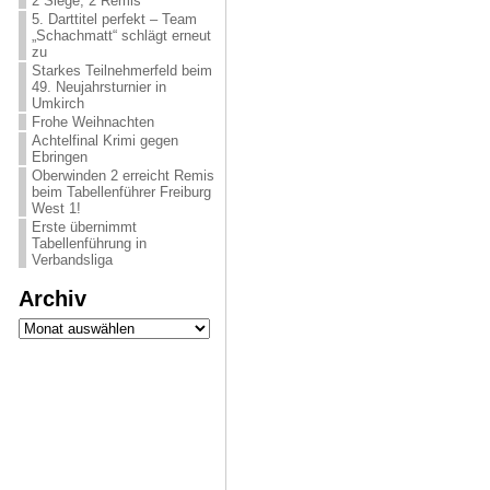
2 Siege, 2 Remis
5. Darttitel perfekt – Team
„Schachmatt“ schlägt erneut
zu
Starkes Teilnehmerfeld beim
49. Neujahrsturnier in
Umkirch
Frohe Weihnachten
Achtelfinal Krimi gegen
Ebringen
Oberwinden 2 erreicht Remis
beim Tabellenführer Freiburg
West 1!
Erste übernimmt
Tabellenführung in
Verbandsliga
Archiv
Archiv