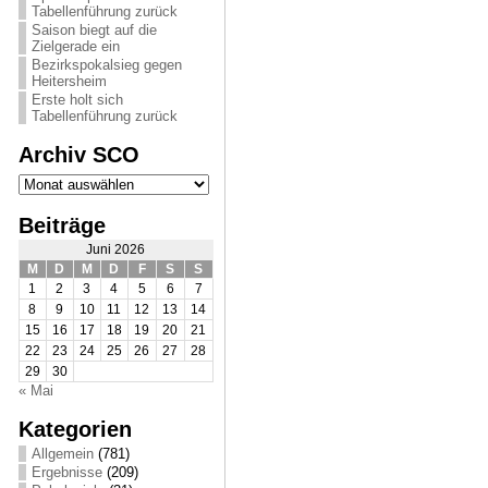
Tabellenführung zurück
Saison biegt auf die
Zielgerade ein
Bezirkspokalsieg gegen
Heitersheim
Erste holt sich
Tabellenführung zurück
Archiv SCO
Archiv
SCO
Beiträge
Juni 2026
M
D
M
D
F
S
S
1
2
3
4
5
6
7
8
9
10
11
12
13
14
15
16
17
18
19
20
21
22
23
24
25
26
27
28
29
30
« Mai
Kategorien
Allgemein
(781)
Ergebnisse
(209)