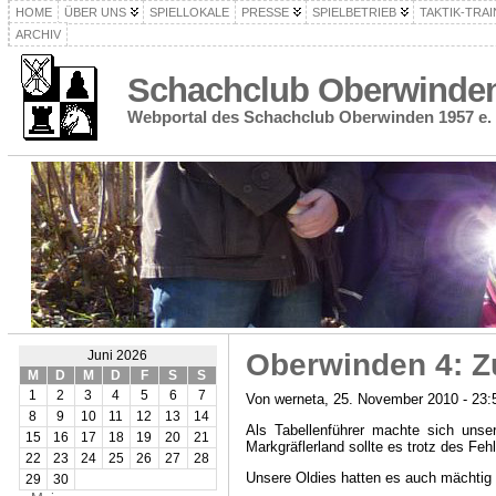
HOME
ÜBER UNS
SPIELLOKALE
PRESSE
SPIELBETRIEB
TAKTIK-TRAI
ARCHIV
Schachclub Oberwinden 
Webportal des Schachclub Oberwinden 1957 e. 
Oberwinden 4: Zu
Juni 2026
M
D
M
D
F
S
S
1
2
3
4
5
6
7
Von werneta, 25. November 2010 - 23:
8
9
10
11
12
13
14
Als Tabellenführer machte sich uns
15
16
17
18
19
20
21
Markgräflerland sollte es trotz des Feh
22
23
24
25
26
27
28
Unsere Oldies hatten es auch mächtig 
29
30