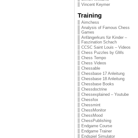
Vincent Keymer
Training
Aimchess
Analysis of Famous Chess
Games
Anfängerkurs für Kinder –
Faszination Schach
CCSC Saint Louis – Videos
Chess Puzzles by GMs
Chess Tempo
Chess Videos
Chessable
Chessbase 17 Anleitung
Chessbase 18 Anleitung
Chessbase Books
Chessdoctrine
Chessexplained – Youtube
Chessfox
Chessmint
ChessMonitor
ChessMood
ChessPublishing
Endgame Course
Endgame Trainer
Endspiel Simulator