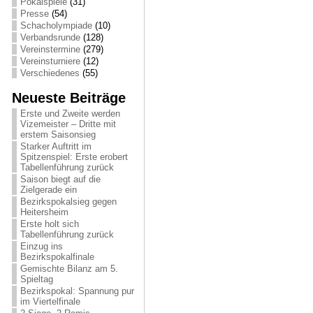
Pokalspiele
(31)
Presse
(54)
Schacholympiade
(10)
Verbandsrunde
(128)
Vereinstermine
(279)
Vereinsturniere
(12)
Verschiedenes
(55)
Neueste Beiträge
Erste und Zweite werden
Vizemeister – Dritte mit
erstem Saisonsieg
Starker Auftritt im
Spitzenspiel: Erste erobert
Tabellenführung zurück
Saison biegt auf die
Zielgerade ein
Bezirkspokalsieg gegen
Heitersheim
Erste holt sich
Tabellenführung zurück
Einzug ins
Bezirkspokalfinale
Gemischte Bilanz am 5.
Spieltag
Bezirkspokal: Spannung pur
im Viertelfinale