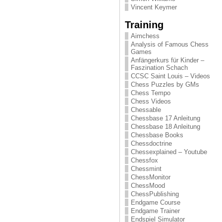
Vincent Keymer
Training
Aimchess
Analysis of Famous Chess
Games
Anfängerkurs für Kinder –
Faszination Schach
CCSC Saint Louis – Videos
Chess Puzzles by GMs
Chess Tempo
Chess Videos
Chessable
Chessbase 17 Anleitung
Chessbase 18 Anleitung
Chessbase Books
Chessdoctrine
Chessexplained – Youtube
Chessfox
Chessmint
ChessMonitor
ChessMood
ChessPublishing
Endgame Course
Endgame Trainer
Endspiel Simulator