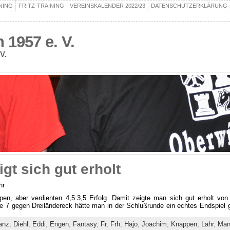
NING
FRITZ-TRAINING
VEREINSKALENDER 2022/23
DATENSCHUTZERKLÄRUNG
1957 e. V.
V.
gt sich gut erholt
hr
n, aber verdienten 4,5:3,5 Erfolg. Damit zeigte man sich gut erholt von
nde 7 gegen Dreiländereck hätte man in der Schlußrunde ein echtes Endspiel 
anz
,
Diehl
,
Eddi
,
Engen
,
Fantasy
,
Fr
,
Frh
,
Hajo
,
Joachim
,
Knappen
,
Lahr
,
Man