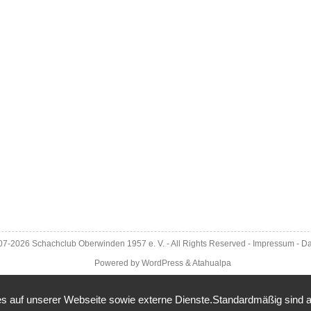
007-2026
Schachclub Oberwinden 1957 e. V.
- All Rights Reserved -
Impressum
-
Da
Powered by
WordPress
&
Atahualpa
 auf unserer Webseite sowie externe Dienste.Standardmäßig sind alle