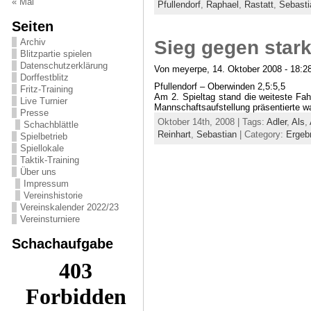
« Mai
Pfullendorf
,
Raphael
,
Rastatt
,
Sebasti
Seiten
Archiv
Sieg gegen stark
Blitzpartie spielen
Datenschutzerklärung
Von meyerpe, 14. Oktober 2008 - 18:2
Dorffestblitz
Pfullendorf – Oberwinden 2,5:5,5
Fritz-Training
Am 2. Spieltag stand die weiteste Fa
Live Turnier
Mannschaftsaufstellung präsentierte wa
Presse
Oktober 14th, 2008 | Tags:
Adler
,
Als
,
Schachblättle
Reinhart
,
Sebastian
| Category:
Ergeb
Spielbetrieb
Spiellokale
Taktik-Training
Über uns
Impressum
Vereinshistorie
Vereinskalender 2022/23
Vereinsturniere
Schachaufgabe