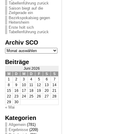
Tabellenführung zurück
Saison biegt auf die
Zielgerade ein
Bezirkspokalsieg gegen
Heitersheim
Erste holt sich
Tabellenführung zurück
Archiv SCO
Archiv
SCO
Beiträge
Juni 2026
M
D
M
D
F
S
S
1
2
3
4
5
6
7
8
9
10
11
12
13
14
15
16
17
18
19
20
21
22
23
24
25
26
27
28
29
30
« Mai
Kategorien
Allgemein
(781)
Ergebnisse
(209)