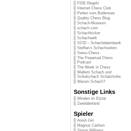
FIDE-Regeln
Internet Chess Club
Perlen vom Bodensee
Quality Chess Blog
Schach-Museum
schach.com
Schachkicker
Schachwelt
SCID – Schachdatenbank
Steffan’s Schachseiten
Swiss-Chess
The Perpetual Chess
Podcast
The Week in Chess
Walters Schach und
Schulschach Schatztruhe
Warum Schach?
Sonstige Links
Winden im Elztal
Zweitälerland
Spieler
Anish Giri
Magnus Carlsen
Simon Williams