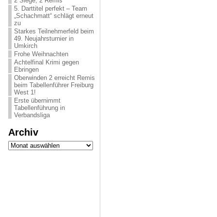
2 Siege, 2 Remis
5. Darttitel perfekt – Team
„Schachmatt“ schlägt erneut
zu
Starkes Teilnehmerfeld beim
49. Neujahrsturnier in
Umkirch
Frohe Weihnachten
Achtelfinal Krimi gegen
Ebringen
Oberwinden 2 erreicht Remis
beim Tabellenführer Freiburg
West 1!
Erste übernimmt
Tabellenführung in
Verbandsliga
Archiv
Archiv