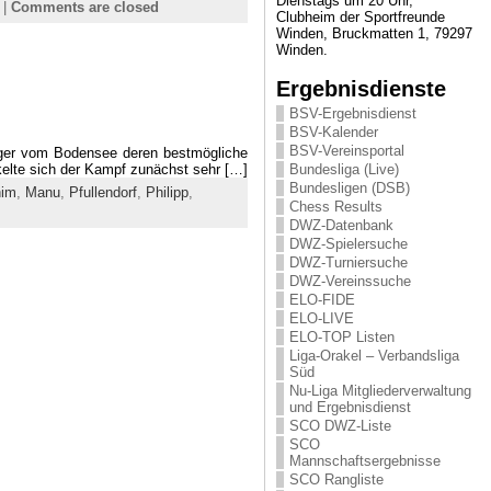
Dienstags um 20 Uhr,
|
Comments are closed
Clubheim der Sportfreunde
Winden, Bruckmatten 1, 79297
Winden.
Ergebnisdienste
BSV-Ergebnisdienst
BSV-Kalender
BSV-Vereinsportal
eiger vom Bodensee deren bestmögliche
ckelte sich der Kampf zunächst sehr […]
Bundesliga (Live)
Bundesligen (DSB)
him
,
Manu
,
Pfullendorf
,
Philipp
,
Chess Results
DWZ-Datenbank
DWZ-Spielersuche
DWZ-Turniersuche
DWZ-Vereinssuche
ELO-FIDE
ELO-LIVE
ELO-TOP Listen
Liga-Orakel – Verbandsliga
Süd
Nu-Liga Mitgliederverwaltung
und Ergebnisdienst
SCO DWZ-Liste
SCO
Mannschaftsergebnisse
SCO Rangliste