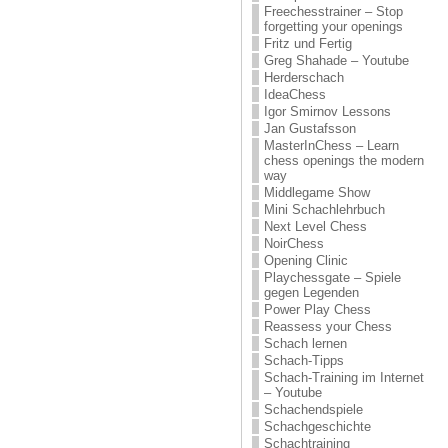
Freechesstrainer – Stop
forgetting your openings
Fritz und Fertig
Greg Shahade – Youtube
Herderschach
IdeaChess
Igor Smirnov Lessons
Jan Gustafsson
MasterInChess – Learn
chess openings the modern
way
Middlegame Show
Mini Schachlehrbuch
Next Level Chess
NoirChess
Opening Clinic
Playchessgate – Spiele
gegen Legenden
Power Play Chess
Reassess your Chess
Schach lernen
Schach-Tipps
Schach-Training im Internet
– Youtube
Schachendspiele
Schachgeschichte
Schachtraining