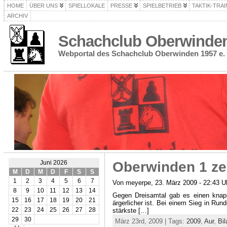
HOME
ÜBER UNS
SPIELLOKALE
PRESSE
SPIELBETRIEB
TAKTIK-TRAI
ARCHIV
Schachclub Oberwinden 
Webportal des Schachclub Oberwinden 1957 e. 
Oberwinden 1 zei
Juni 2026
M
D
M
D
F
S
S
1
2
3
4
5
6
7
Von meyerpe, 23. März 2009 - 22:43 U
8
9
10
11
12
13
14
Gegen Dreisamtal gab es einen knappe
15
16
17
18
19
20
21
ärgerlicher ist. Bei einem Sieg in Ru
22
23
24
25
26
27
28
stärkste […]
29
30
März 23rd, 2009 | Tags:
2009
,
Aur
,
Bil