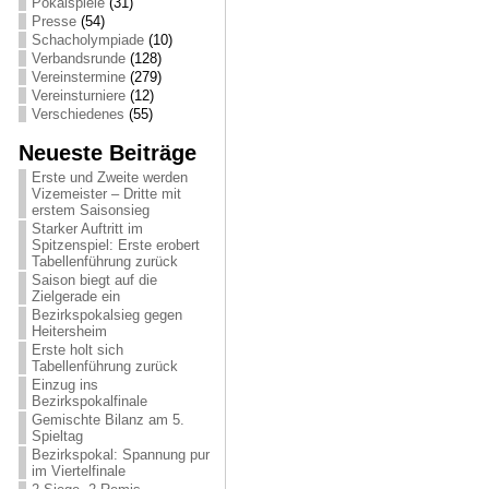
Pokalspiele
(31)
Presse
(54)
Schacholympiade
(10)
Verbandsrunde
(128)
Vereinstermine
(279)
Vereinsturniere
(12)
Verschiedenes
(55)
Neueste Beiträge
Erste und Zweite werden
Vizemeister – Dritte mit
erstem Saisonsieg
Starker Auftritt im
Spitzenspiel: Erste erobert
Tabellenführung zurück
Saison biegt auf die
Zielgerade ein
Bezirkspokalsieg gegen
Heitersheim
Erste holt sich
Tabellenführung zurück
Einzug ins
Bezirkspokalfinale
Gemischte Bilanz am 5.
Spieltag
Bezirkspokal: Spannung pur
im Viertelfinale