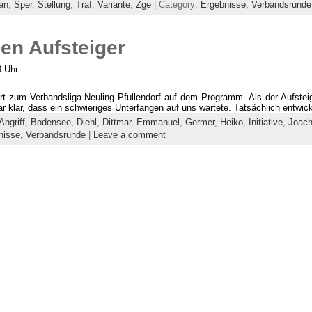
an
,
Sper
,
Stellung
,
Traf
,
Variante
,
Zge
| Category:
Ergebnisse,
Verbandsrunde
en Aufsteiger
8 Uhr
hrt zum Verbandsliga-Neuling Pfullendorf auf dem Programm. Als der Aufst
r klar, dass ein schwieriges Unterfangen auf uns wartete. Tatsächlich entwi
Angriff
,
Bodensee
,
Diehl
,
Dittmar
,
Emmanuel
,
Germer
,
Heiko
,
Initiative
,
Joac
nisse,
Verbandsrunde
|
Leave a comment