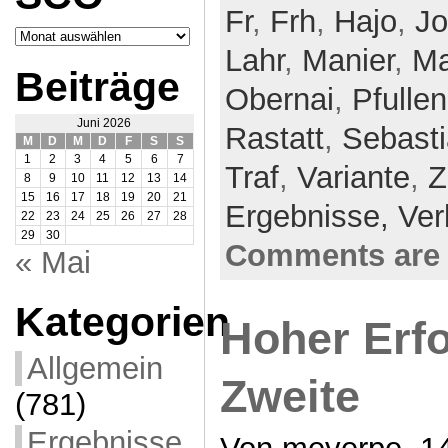
Fr
,
Frh
,
Hajo
,
J
Archiv
SCO
Lahr
,
Manier
,
Ma
Beiträge
Obernai
,
Pfullen
Juni 2026
Rastatt
,
Sebast
M
D
M
D
F
S
S
1
2
3
4
5
6
7
Traf
,
Variante
,
Z
8
9
10
11
12
13
14
15
16
17
18
19
20
21
Ergebnisse,
Ver
22
23
24
25
26
27
28
29
30
Comments are 
« Mai
Kategorien
Hoher Erfo
Allgemein
Zweite
(781)
Ergebnisse