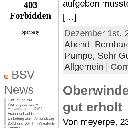
aufgeben musste
[…]
Dezember 1st, 2
Abend
,
Bernhar
Pumpe
,
Sehr G
Allgemein
|
Com
BSV
News
Oberwinden
Einführung des
gut erholt
Wertungsportals +
Anpassung der DWZ
Frauenschachturnier
Einladung zum Verbandstag
Von meyerpe, 23
BAM und BJPT in Wiesloch