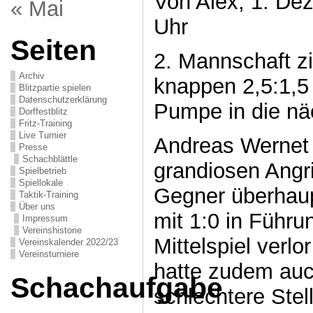
Von Alex, 1. De
« Mai
Uhr
Seiten
2. Mannschaft z
Archiv
knappen 2,5:1,
Blitzpartie spielen
Datenschutzerklärung
Pumpe in die nä
Dorffestblitz
Fritz-Training
Live Turnier
Andreas Wernet 
Presse
Schachblättle
grandiosen Angri
Spielbetrieb
Spiellokale
Gegner überhaup
Taktik-Training
Über uns
mit 1:0 in Führ
Impressum
Vereinshistorie
Mittelspiel verl
Vereinskalender 2022/23
Vereinsturniere
hatte zudem auc
Schachaufgabe
schlechtere Stel