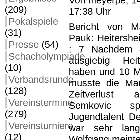
Von meyerpe, 14
(209)
17:38 Uhr
Pokalspiele
Bericht von Ma
(31)
Pauk: Heitershe
Presse
(54)
: 7 Nachdem 4
Schacholympiade
ausgiebig Hei
(10)
haben und 10 M
Verbandsrunde
musste die Ma
(128)
Zeitverlust 
Vereinstermine
Semkovic s
(279)
Jugendtalent De
Vereinsturniere
war sehr lang
(12)
Wolfgang meinte