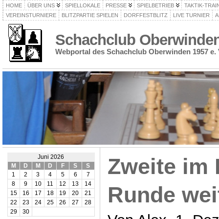
HOME
ÜBER UNS
SPIELLOKALE
PRESSE
SPIELBETRIEB
TAKTIK-TRAI
VEREINSTURNIERE
BLITZPARTIE SPIELEN
DORFFESTBLITZ
LIVE TURNIER
A
Schachclub Oberwinden 
Webportal des Schachclub Oberwinden 1957 e. 
Juni 2026
Zweite im 
M
D
M
D
F
S
S
1
2
3
4
5
6
7
8
9
10
11
12
13
14
Runde wei
15
16
17
18
19
20
21
22
23
24
25
26
27
28
29
30