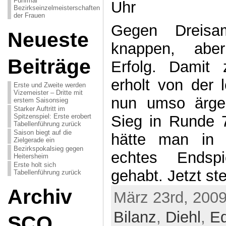
Fünfmal
Uhr
Bezirkseinzelmeisterschaften
der Frauen
Gegen Dreisa
Neueste
knappen, aber
Beiträge
Erfolg. Damit
erholt von der l
Erste und Zweite werden
Vizemeister – Dritte mit
nun umso ärger
erstem Saisonsieg
Starker Auftritt im
Spitzenspiel: Erste erobert
Sieg in Runde 
Tabellenführung zurück
Saison biegt auf die
hätte man in 
Zielgerade ein
Bezirkspokalsieg gegen
echtes Endsp
Heitersheim
Erste holt sich
gehabt. Jetzt ste
Tabellenführung zurück
Archiv
März 23rd, 2009
Bilanz
,
Diehl
,
Ed
SCO