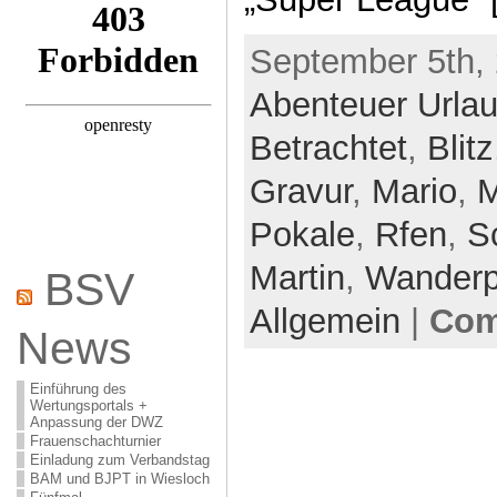
September 5th, 
Abenteuer Urla
Betrachtet
,
Blitz
Gravur
,
Mario
,
M
Pokale
,
Rfen
,
S
Martin
,
Wanderp
BSV
Allgemein
|
Com
News
Einführung des
Wertungsportals +
Anpassung der DWZ
Frauenschachturnier
Einladung zum Verbandstag
BAM und BJPT in Wiesloch