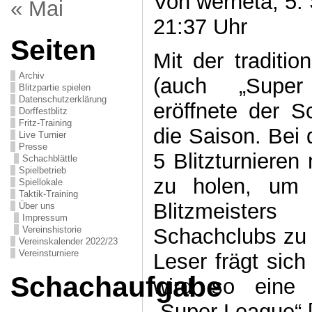
Von werneta, 5.
« Mai
21:37 Uhr
Seiten
Mit der tradition
Archiv
(auch „Super
Blitzpartie spielen
Datenschutzerklärung
eröffnete der 
Dorffestblitz
Fritz-Training
die Saison. Bei 
Live Turnier
Presse
5 Blitzturnieren
Schachblättle
Spielbetrieb
zu holen, um 
Spiellokale
Taktik-Training
Blitzmeister
Über uns
Impressum
Schachclubs zu 
Vereinshistorie
Vereinskalender 2022/23
Vereinsturniere
Leser frägt sich
Schachaufgabe
wird so eine e
„Super League“ 