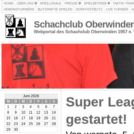
HOME
ÜBER UNS
SPIELLOKALE
PRESSE
SPIELBETRIEB
TAKTIK-TRAI
VEREINSTURNIERE
BLITZPARTIE SPIELEN
DORFFESTBLITZ
LIVE TURNIER
A
Schachclub Oberwinden 
Webportal des Schachclub Oberwinden 1957 e. 
Juni 2026
Super Lea
M
D
M
D
F
S
S
1
2
3
4
5
6
7
8
9
10
11
12
13
14
gestartet!
15
16
17
18
19
20
21
22
23
24
25
26
27
28
29
30