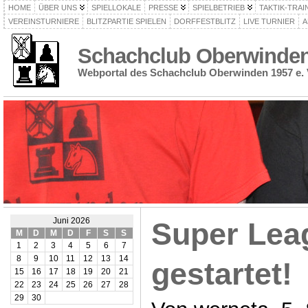
HOME
ÜBER UNS
SPIELLOKALE
PRESSE
SPIELBETRIEB
TAKTIK-TRAI
VEREINSTURNIERE
BLITZPARTIE SPIELEN
DORFFESTBLITZ
LIVE TURNIER
A
Schachclub Oberwinden 
Webportal des Schachclub Oberwinden 1957 e. 
Juni 2026
Super Lea
M
D
M
D
F
S
S
1
2
3
4
5
6
7
8
9
10
11
12
13
14
gestartet!
15
16
17
18
19
20
21
22
23
24
25
26
27
28
29
30