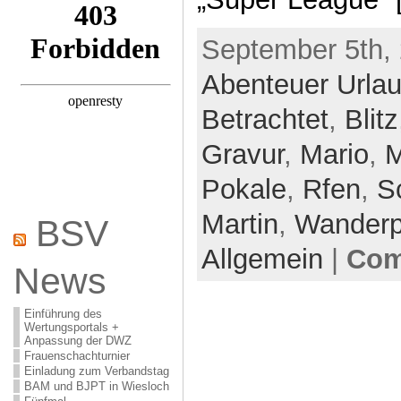
September 5th, 
Abenteuer Urla
Betrachtet
,
Blitz
Gravur
,
Mario
,
M
Pokale
,
Rfen
,
S
Martin
,
Wanderp
BSV
Allgemein
|
Com
News
Einführung des
Wertungsportals +
Anpassung der DWZ
Frauenschachturnier
Einladung zum Verbandstag
BAM und BJPT in Wiesloch