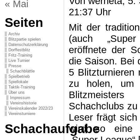
Von werneta, 5.
« Mai
21:37 Uhr
Seiten
Mit der tradition
Archiv
(auch „Super
Blitzpartie spielen
Datenschutzerklärung
eröffnete der 
Dorffestblitz
Fritz-Training
die Saison. Bei 
Live Turnier
Presse
5 Blitzturnieren
Schachblättle
Spielbetrieb
zu holen, um 
Spiellokale
Taktik-Training
Blitzmeister
Über uns
Impressum
Schachclubs zu 
Vereinshistorie
Vereinskalender 2022/23
Vereinsturniere
Leser frägt sich
Schachaufgabe
wird so eine e
„Super League“ 