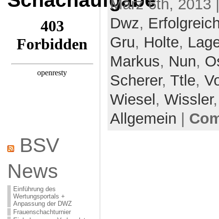
Schachaufgabe
März 6th, 2013 
Dwz
,
Erfolgreic
Gru
,
Holte
,
Lage
Markus
,
Nun
,
O
Scherer
,
Ttle
,
Vo
Wiesel
,
Wissler
Allgemein
|
Com
BSV
News
Einführung des
Wertungsportals +
Anpassung der DWZ
Frauenschachturnier