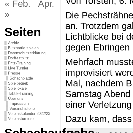
Von Torsten, 6. 
« Feb.
Apr.
»
Die Pechsträhne 
an. Trotzdem ga
Seiten
Lichtblicke bei 
Archiv
gegen Ebringen I
Blitzpartie spielen
Datenschutzerklärung
Dorffestblitz
Mehrfach musste
Fritz-Training
Live Turnier
improvisiert wer
Presse
Schachblättle
Mal, nachdem Bre
Spielbetrieb
Spiellokale
Samstag Abend k
Taktik-Training
Über uns
einer Verletzun
Impressum
Vereinshistorie
Vereinskalender 2022/23
Dazu kam, dass 
Vereinsturniere