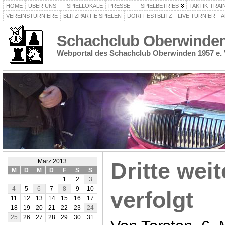
HOME
ÜBER UNS
SPIELLOKALE
PRESSE
SPIELBETRIEB
TAKTIK-TRAI
VEREINSTURNIERE
BLITZPARTIE SPIELEN
DORFFESTBLITZ
LIVE TURNIER
A
Schachclub Oberwinden 
Webportal des Schachclub Oberwinden 1957 e. 
März 2013
Dritte wei
M
D
M
D
F
S
S
1
2
3
4
5
6
7
8
9
10
verfolgt
11
12
13
14
15
16
17
18
19
20
21
22
23
24
25
26
27
28
29
30
31