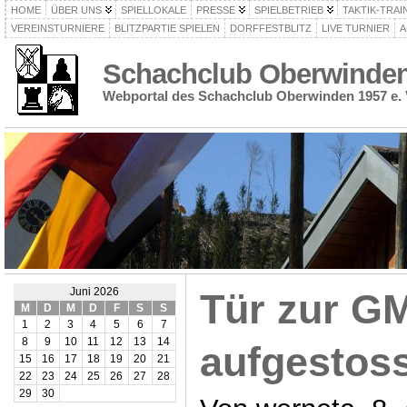
HOME
ÜBER UNS
SPIELLOKALE
PRESSE
SPIELBETRIEB
TAKTIK-TRAI
VEREINSTURNIERE
BLITZPARTIE SPIELEN
DORFFESTBLITZ
LIVE TURNIER
A
Schachclub Oberwinden 
Webportal des Schachclub Oberwinden 1957 e. 
Juni 2026
Tür zur G
M
D
M
D
F
S
S
1
2
3
4
5
6
7
8
9
10
11
12
13
14
aufgestos
15
16
17
18
19
20
21
22
23
24
25
26
27
28
29
30