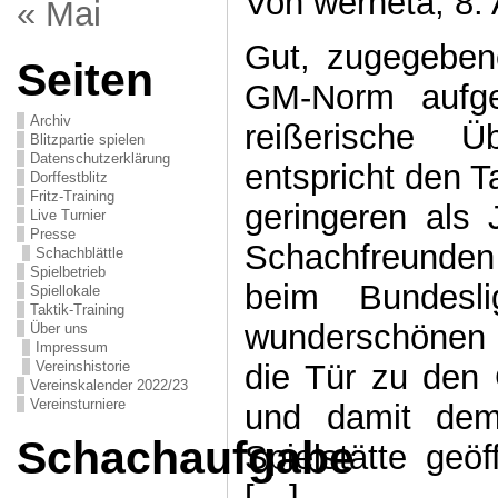
Von werneta, 8. 
« Mai
Gut, zugegeben
Seiten
GM-Norm aufge
Archiv
reißerische Ü
Blitzpartie spielen
Datenschutzerklärung
entspricht den 
Dorffestblitz
Fritz-Training
geringeren als
Live Turnier
Presse
Schachfreunden
Schachblättle
Spielbetrieb
beim Bundesl
Spiellokale
Taktik-Training
wunderschönen
Über uns
Impressum
die Tür zu den
Vereinshistorie
Vereinskalender 2022/23
Vereinsturniere
und damit dem
Schachaufgabe
Spielstätte geö
[…]