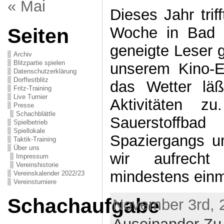
« Mai
Dieses Jahr trif
Woche in Bad 
Seiten
geneigte Leser 
Archiv
Blitzpartie spielen
unserem Kino-E
Datenschutzerklärung
Dorffestblitz
das Wetter läß
Fritz-Training
Live Turnier
Aktivitäten z
Presse
Schachblättle
Sauerstoffb
Spielbetrieb
Spiellokale
Spaziergangs 
Taktik-Training
Über uns
wir aufrech
Impressum
Vereinshistorie
mindestens einm
Vereinskalender 2022/23
Vereinsturniere
Schachaufgabe
November 3rd, 