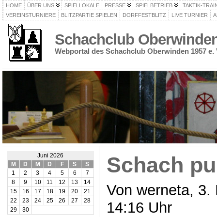
HOME
ÜBER UNS
SPIELLOKALE
PRESSE
SPIELBETRIEB
TAKTIK-TRAI
VEREINSTURNIERE
BLITZPARTIE SPIELEN
DORFFESTBLITZ
LIVE TURNIER
A
Schachclub Oberwinden 
Webportal des Schachclub Oberwinden 1957 e. 
Juni 2026
Schach pu
M
D
M
D
F
S
S
1
2
3
4
5
6
7
8
9
10
11
12
13
14
Von werneta, 3.
15
16
17
18
19
20
21
22
23
24
25
26
27
28
14:16 Uhr
29
30