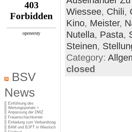
Auseinander Zu
Wiessee
,
Chili
,
Kino
,
Meister
,
N
Nutella
,
Pasta
,
Steinen
,
Stellun
Category:
Allge
closed
BSV
News
Einführung des
Wertungsportals +
Anpassung der DWZ
Frauenschachturnier
Einladung zum Verbandstag
BAM und BJPT in Wiesloch