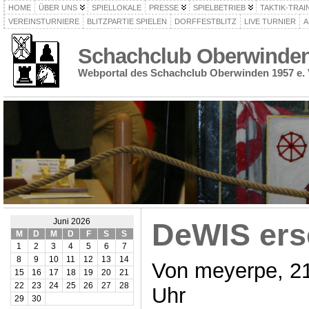
HOME
ÜBER UNS
SPIELLOKALE
PRESSE
SPIELBETRIEB
TAKTIK-TRAI
VEREINSTURNIERE
BLITZPARTIE SPIELEN
DORFFESTBLITZ
LIVE TURNIER
A
Schachclub Oberwinden 
Webportal des Schachclub Oberwinden 1957 e. 
Juni 2026
DeWIS ers
M
D
M
D
F
S
S
1
2
3
4
5
6
7
8
9
10
11
12
13
14
Von meyerpe, 21
15
16
17
18
19
20
21
22
23
24
25
26
27
28
Uhr
29
30