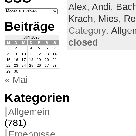
Alex
,
Andi
,
Bac
Archiv
SCO
Krach
,
Mies
,
Re
Beiträge
Category:
Allge
Juni 2026
closed
M
D
M
D
F
S
S
1
2
3
4
5
6
7
8
9
10
11
12
13
14
15
16
17
18
19
20
21
22
23
24
25
26
27
28
29
30
« Mai
Kategorien
Allgemein
(781)
Ergebnisse