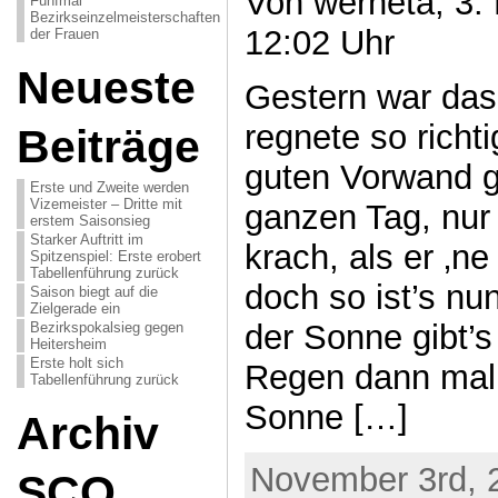
Von werneta, 3.
Fünfmal
Bezirkseinzelmeisterschaften
12:02 Uhr
der Frauen
Neueste
Gestern war das
regnete so richti
Beiträge
guten Vorwand g
Erste und Zweite werden
Vizemeister – Dritte mit
ganzen Tag, nur
erstem Saisonsieg
Starker Auftritt im
krach, als er ‚n
Spitzenspiel: Erste erobert
Tabellenführung zurück
doch so ist’s nu
Saison biegt auf die
Zielgerade ein
der Sonne gibt’s
Bezirkspokalsieg gegen
Heitersheim
Erste holt sich
Regen dann mal
Tabellenführung zurück
Sonne […]
Archiv
November 3rd, 
SCO