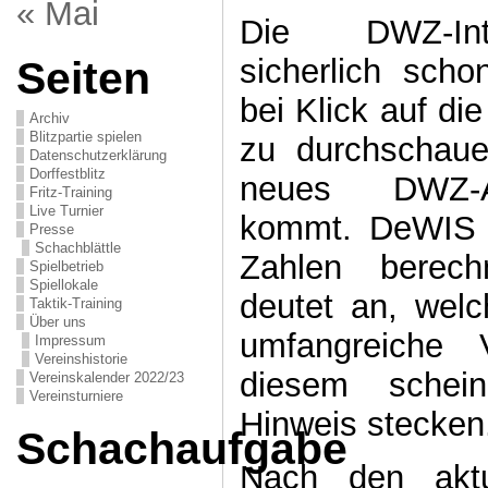
« Mai
Die DWZ-Int
sicherlich sch
Seiten
bei Klick auf di
Archiv
Blitzpartie spielen
zu durchschaue
Datenschutzerklärung
Dorffestblitz
neues DWZ-Au
Fritz-Training
Live Turnier
kommt. DeWIS s
Presse
Schachblättle
Zahlen berech
Spielbetrieb
Spiellokale
deutet an, wel
Taktik-Training
Über uns
umfangreiche 
Impressum
Vereinshistorie
diesem schein
Vereinskalender 2022/23
Vereinsturniere
Hinweis stecken
Schachaufgabe
Nach den aktu