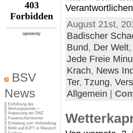
Verantwortliche
August 21st, 20
Badischer Scha
Bund
,
Der Welt
Jede Freie Minu
Krach
,
News In
BSV
Ter
,
Tzung
,
Ver
News
Allgemein
|
Com
Einführung des
Wertungsportals +
Anpassung der DWZ
Wetterkapr
Frauenschachturnier
Einladung zum Verbandstag
BAM und BJPT in Wiesloch