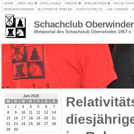
HOME
ÜBER UNS
SPIELLOKALE
PRESSE
SPIELBETRIEB
TAKTIK-TRAI
VEREINSTURNIERE
BLITZPARTIE SPIELEN
DORFFESTBLITZ
LIVE TURNIER
A
Schachclub Oberwinden 
Webportal des Schachclub Oberwinden 1957 e. 
Juni 2026
Relativitä
M
D
M
D
F
S
S
1
2
3
4
5
6
7
8
9
10
11
12
13
14
diesjährige
15
16
17
18
19
20
21
22
23
24
25
26
27
28
29
30