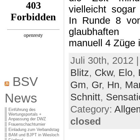
vielleicht sogar
In Runde 8 vo
glaubhaften 
manuell 4 Züge 
Juli 30th, 2012 
Blitz
,
Ckw
,
Elo
,
BSV
Gm
,
Gr
,
Hn
,
Man
News
Schnitt
,
Sensati
Category:
Allge
Einführung des
Wertungsportals +
closed
Anpassung der DWZ
Frauenschachturnier
Einladung zum Verbandstag
BAM und BJPT in Wiesloch