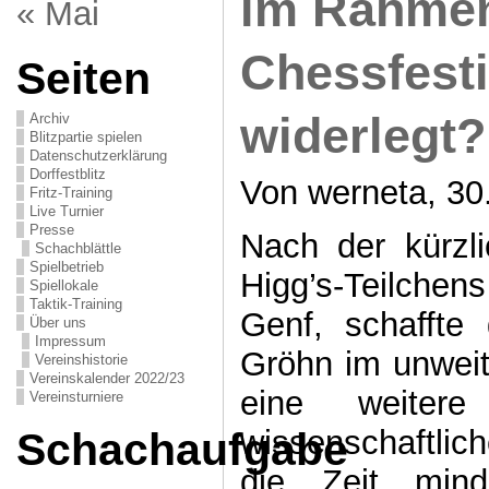
im Rahmen
« Mai
Chessfesti
Seiten
widerlegt?
Archiv
Blitzpartie spielen
Datenschutzerklärung
Dorffestblitz
Von werneta, 30.
Fritz-Training
Live Turnier
Presse
Nach der kürzl
Schachblättle
Spielbetrieb
Higg’s-Teilche
Spiellokale
Taktik-Training
Genf, schaffte
Über uns
Impressum
Gröhn im unweit
Vereinshistorie
Vereinskalender 2022/23
eine weitere
Vereinsturniere
wissenschaftlic
Schachaufgabe
die Zeit mind