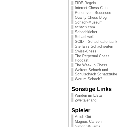
FIDE-Regeln
Internet Chess Club
Perlen vom Bodensee
Quality Chess Blog
Schach-Museum
schach.com
Schachkicker
Schachwelt
SCID – Schachdatenbank
Steffan’s Schachseiten
Swiss-Chess
The Perpetual Chess
Podcast
The Week in Chess
Walters Schach und
Schulschach Schatztruhe
Warum Schach?
Sonstige Links
Winden im Elztal
Zweitälerland
Spieler
Anish Giri
Magnus Carlsen
Simon Williams