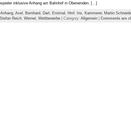
hspieler inklusive Anhang am Bahnhof in Oberwinden. […]
,
Anhang
,
Axel
,
Bernhard
,
Dart
,
Erstmal
,
Hmf
,
Ins
,
Kammerer
,
Martin Schneide
Stefan Reich
,
Wernet
,
Wettbewerbe
| Category:
Allgemein
|
Comments are c