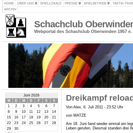
HOME
ÜBER UNS
SPIELLOKALE
PRESSE
SPIELBETRIEB
TAKTIK-TRAI
ARCHIV
Schachclub Oberwinden 
Webportal des Schachclub Oberwinden 1957 e. 
Dreikampf reloa
Juni 2026
M
D
M
D
F
S
S
1
2
3
4
5
6
7
Von Alex, 6. Juli 2011 - 23:52 Uhr
8
9
10
11
12
13
14
von MATZE
15
16
17
18
19
20
21
22
23
24
25
26
27
28
Am 18. Juni fand wieder einmal ein le
Leben gerufen. Diesmal standen drei 
29
30