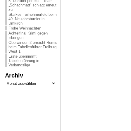
5. Darttitel perfekt – Team
„Schachmatt“ schlägt erneut
zu
Starkes Teilnehmerfeld beim
49. Neujahrsturnier in
Umkirch
Frohe Weihnachten
Achtelfinal Krimi gegen
Ebringen
Oberwinden 2 erreicht Remis
beim Tabellenführer Freiburg
West 1!
Erste übernimmt
Tabellenführung in
Verbandsliga
Archiv
Archiv