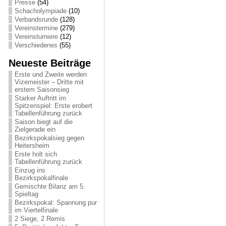
Presse
(54)
Schacholympiade
(10)
Verbandsrunde
(128)
Vereinstermine
(279)
Vereinsturniere
(12)
Verschiedenes
(55)
Neueste Beiträge
Erste und Zweite werden
Vizemeister – Dritte mit
erstem Saisonsieg
Starker Auftritt im
Spitzenspiel: Erste erobert
Tabellenführung zurück
Saison biegt auf die
Zielgerade ein
Bezirkspokalsieg gegen
Heitersheim
Erste holt sich
Tabellenführung zurück
Einzug ins
Bezirkspokalfinale
Gemischte Bilanz am 5.
Spieltag
Bezirkspokal: Spannung pur
im Viertelfinale
2 Siege, 2 Remis