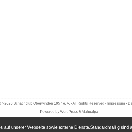
007-2026
Schachclub Oberwinden 1957 e. V.
- All Rights Reserved -
Impressum
-
Da
Powered by
WordPress
&
Atahualpa
 auf unserer Webseite sowie externe Dienste.Standardmäßig sind alle