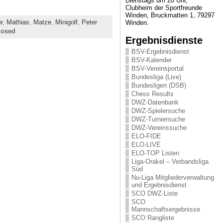
Dienstags um 20 Uhr,
Clubheim der Sportfreunde
Winden, Bruckmatten 1, 79297
r
,
Mathias
,
Matze
,
Minigolf
,
Peter
Winden.
losed
Ergebnisdienste
BSV-Ergebnisdienst
BSV-Kalender
BSV-Vereinsportal
Bundesliga (Live)
Bundesligen (DSB)
Chess Results
DWZ-Datenbank
DWZ-Spielersuche
DWZ-Turniersuche
DWZ-Vereinssuche
ELO-FIDE
ELO-LIVE
ELO-TOP Listen
Liga-Orakel – Verbandsliga
Süd
Nu-Liga Mitgliederverwaltung
und Ergebnisdienst
SCO DWZ-Liste
SCO
Mannschaftsergebnisse
SCO Rangliste