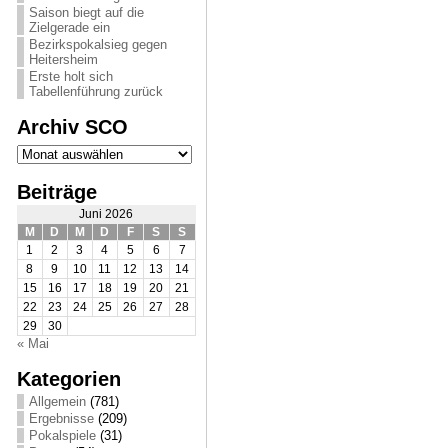
Saison biegt auf die
Zielgerade ein
Bezirkspokalsieg gegen
Heitersheim
Erste holt sich
Tabellenführung zurück
Archiv SCO
Archiv
SCO
Beiträge
Juni 2026
M
D
M
D
F
S
S
1
2
3
4
5
6
7
8
9
10
11
12
13
14
15
16
17
18
19
20
21
22
23
24
25
26
27
28
29
30
« Mai
Kategorien
Allgemein
(781)
Ergebnisse
(209)
Pokalspiele
(31)