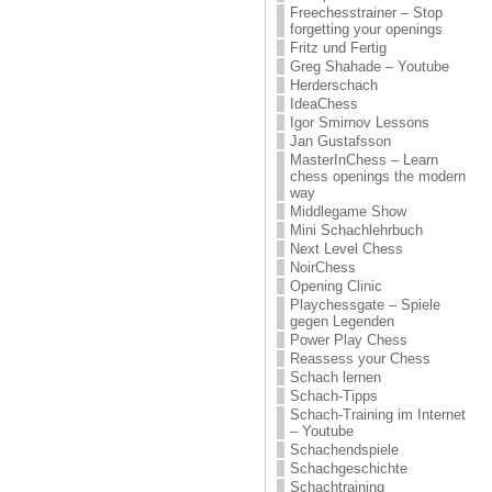
Freechesstrainer – Stop
forgetting your openings
Fritz und Fertig
Greg Shahade – Youtube
Herderschach
IdeaChess
Igor Smirnov Lessons
Jan Gustafsson
MasterInChess – Learn
chess openings the modern
way
Middlegame Show
Mini Schachlehrbuch
Next Level Chess
NoirChess
Opening Clinic
Playchessgate – Spiele
gegen Legenden
Power Play Chess
Reassess your Chess
Schach lernen
Schach-Tipps
Schach-Training im Internet
– Youtube
Schachendspiele
Schachgeschichte
Schachtraining