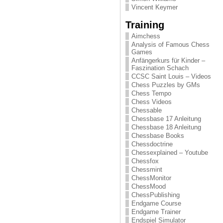
Vincent Keymer
Training
Aimchess
Analysis of Famous Chess
Games
Anfängerkurs für Kinder –
Faszination Schach
CCSC Saint Louis – Videos
Chess Puzzles by GMs
Chess Tempo
Chess Videos
Chessable
Chessbase 17 Anleitung
Chessbase 18 Anleitung
Chessbase Books
Chessdoctrine
Chessexplained – Youtube
Chessfox
Chessmint
ChessMonitor
ChessMood
ChessPublishing
Endgame Course
Endgame Trainer
Endspiel Simulator