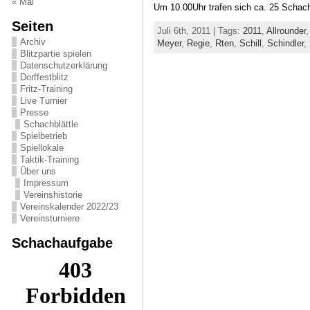
« Mai
Um 10.00Uhr trafen sich ca. 25 Schac
Seiten
Juli 6th, 2011 | Tags:
2011
,
Allrounder
Archiv
Meyer
,
Regie
,
Rten
,
Schill
,
Schindler
,
Blitzpartie spielen
Datenschutzerklärung
Dorffestblitz
Fritz-Training
Live Turnier
Presse
Schachblättle
Spielbetrieb
Spiellokale
Taktik-Training
Über uns
Impressum
Vereinshistorie
Vereinskalender 2022/23
Vereinsturniere
Schachaufgabe