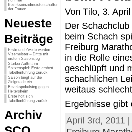
Fünfmal
Bezirkseinzelmeisterschaften
Von Tilo, 3. Apri
der Frauen
Neueste
Der Schachclub 
beim Schach spie
Beiträge
Freiburg Marath
Erste und Zweite werden
Vizemeister – Dritte mit
in die Rolle ein
erstem Saisonsieg
Starker Auftritt im
geschlüpft und 
Spitzenspiel: Erste erobert
Tabellenführung zurück
schachlichen Le
Saison biegt auf die
Zielgerade ein
weitaus schlech
Bezirkspokalsieg gegen
Heitersheim
Erste holt sich
Tabellenführung zurück
Ergebnisse gibt 
Archiv
April 3rd, 2011 
SCO
Freiburg Marat