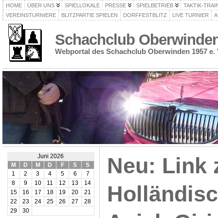
HOME
ÜBER UNS
SPIELLOKALE
PRESSE
SPIELBETRIEB
TAKTIK-TRAI
VEREINSTURNIERE
BLITZPARTIE SPIELEN
DORFFESTBLITZ
LIVE TURNIER
A
Schachclub Oberwinden 
Webportal des Schachclub Oberwinden 1957 e. 
Juni 2026
Neu: Link
M
D
M
D
F
S
S
1
2
3
4
5
6
7
8
9
10
11
12
13
14
Holländisc
15
16
17
18
19
20
21
22
23
24
25
26
27
28
29
30