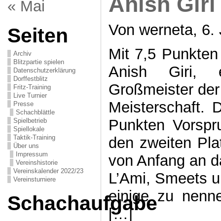
Anish Giri
« Mai
Von werneta, 6. 
Seiten
Mit 7,5 Punkten
Archiv
Blitzpartie spielen
Anish Giri, 
Datenschutzerklärung
Dorffestblitz
Großmeister der 
Fritz-Training
Live Turnier
Meisterschaft. 
Presse
Schachblättle
Punkten Vorspr
Spielbetrieb
Spiellokale
Taktik-Training
den zweiten Plat
Über uns
Impressum
von Anfang an da
Vereinshistorie
Vereinskalender 2022/23
L’Ami, Smeets 
Vereinsturniere
einige zu nenne
Schachaufgabe
[…]