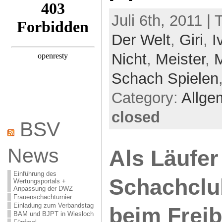
Juli 6th, 2011 |
Der Welt
,
Giri
,
I
Nicht
,
Meister
,
M
Schach Spielen
Category:
Allge
closed
BSV
News
Als Läufe
Einführung des
Schachclu
Wertungsportals +
Anpassung der DWZ
Frauenschachturnier
Einladung zum Verbandstag
beim Frei
BAM und BJPT in Wiesloch