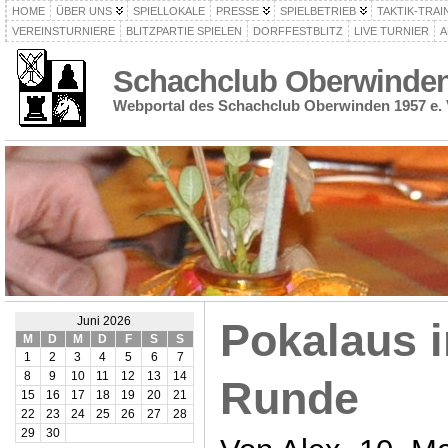
HOME
ÜBER UNS
SPIELLOKALE
PRESSE
SPIELBETRIEB
TAKTIK-TRAI
VEREINSTURNIERE
BLITZPARTIE SPIELEN
DORFFESTBLITZ
LIVE TURNIER
A
Schachclub Oberwinden 
Webportal des Schachclub Oberwinden 1957 e. 
Juni 2026
Pokalaus i
M
D
M
D
F
S
S
1
2
3
4
5
6
7
8
9
10
11
12
13
14
Runde
15
16
17
18
19
20
21
22
23
24
25
26
27
28
29
30