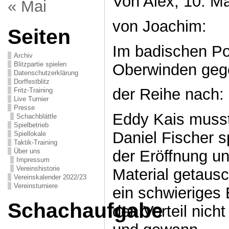
Von Alex, 10. Ma
« Mai
von Joachim:
Seiten
Im badischen Pok
Archiv
Blitzpartie spielen
Oberwinden gege
Datenschutzerklärung
Dorffestblitz
der Reihe nach:
Fritz-Training
Live Turnier
Presse
Eddy Kais musst
Schachblättle
Spielbetrieb
Daniel Fischer 
Spiellokale
Taktik-Training
Über uns
der Eröffnung u
Impressum
Vereinshistorie
Material getaus
Vereinskalender 2022/23
Vereinsturniere
ein schwieriges 
Schachaufgabe
den Vorteil nich