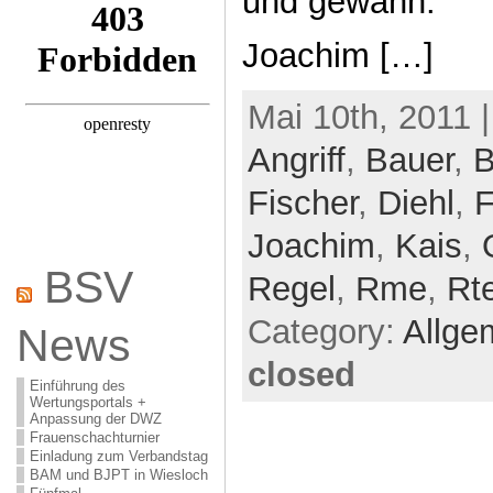
und gewann.
Joachim […]
Mai 10th, 2011 
Angriff
,
Bauer
,
B
Fischer
,
Diehl
,
Joachim
,
Kais
,
BSV
Regel
,
Rme
,
Rt
Category:
Allge
News
closed
Einführung des
Wertungsportals +
Anpassung der DWZ
Frauenschachturnier
Einladung zum Verbandstag
BAM und BJPT in Wiesloch