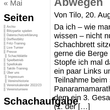
Abwegen
« Mai
Von Tilo, 20. Au
Seiten
Da ich – wie man
Archiv
Blitzpartie spielen
wissen – nicht 
Datenschutzerklärung
Dorffestblitz
Schachbrett sit
Fritz-Training
Live Turnier
gerne die Berge 
Presse
Schachblättle
Stopfe ich mal 
Spielbetrieb
Spiellokale
Taktik-Training
ein paar Links u
Über uns
Impressum
Teilnahme beim 
Vereinshistorie
Vereinskalender 2022/23
Panaramamaratho
Vereinsturniere
dem ein 3. Gesa
Schachaufgabe
(1. der […]