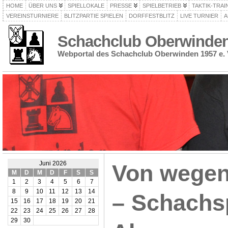
HOME
ÜBER UNS
SPIELLOKALE
PRESSE
SPIELBETRIEB
TAKTIK-TRAI
VEREINSTURNIERE
BLITZPARTIE SPIELEN
DORFFESTBLITZ
LIVE TURNIER
A
Schachclub Oberwinden 
Webportal des Schachclub Oberwinden 1957 e. 
Juni 2026
Von wege
M
D
M
D
F
S
S
1
2
3
4
5
6
7
8
9
10
11
12
13
14
– Schachsp
15
16
17
18
19
20
21
22
23
24
25
26
27
28
29
30