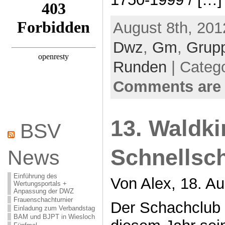
August 8th, 201
Dwz
,
Gm
,
Grup
Runden
| Categ
Comments are 
13. Waldki
BSV
Schnellsc
News
Einführung des
Von Alex, 18. Au
Wertungsportals +
Anpassung der DWZ
Frauenschachturnier
Der Schachclub W
Einladung zum Verbandstag
BAM und BJPT in Wiesloch