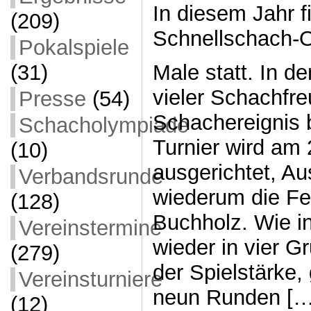
In diesem Jahr f
(209)
Schnellschach-
Pokalspiele
Male statt. In d
(31)
vieler Schachfre
Presse
(54)
Schachereignis 
Schacholympiade
Turnier wird am
(10)
ausgerichtet, Au
Verbandsrunde
wiederum die Fes
(128)
Buchholz. Wie in
Vereinstermine
wieder in vier G
(279)
der Spielstärke, 
Vereinsturniere
neun Runden […
(12)