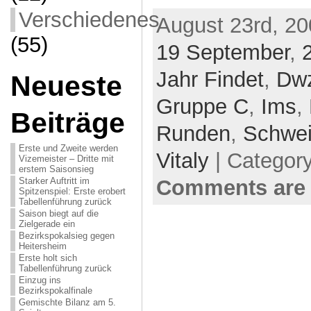
Verschiedenes
August 23rd, 20
(55)
19 September
,
Jahr Findet
,
Dw
Neueste
Gruppe C
,
Ims
,
Beiträge
Runden
,
Schwei
Erste und Zweite werden
Vitaly
| Categor
Vizemeister – Dritte mit
erstem Saisonsieg
Comments are 
Starker Auftritt im
Spitzenspiel: Erste erobert
Tabellenführung zurück
Saison biegt auf die
Zielgerade ein
Bezirkspokalsieg gegen
Heitersheim
Erste holt sich
Tabellenführung zurück
Einzug ins
Bezirkspokalfinale
Gemischte Bilanz am 5.