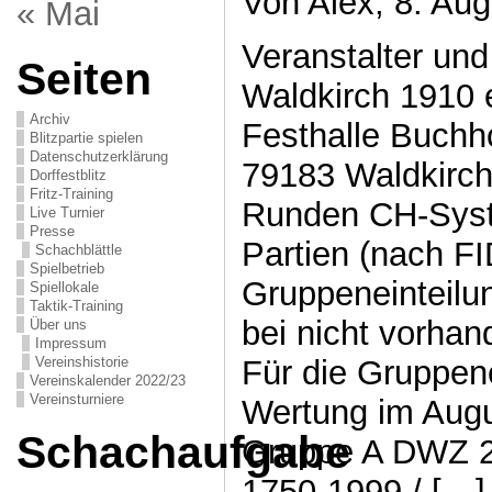
Von Alex, 8. Aug
« Mai
Veranstalter und
Seiten
Waldkirch 1910 e
Archiv
Festhalle Buchhol
Blitzpartie spielen
Datenschutzerklärung
79183 Waldkirch
Dorffestblitz
Fritz-Training
Runden CH-Syst
Live Turnier
Presse
Partien (nach FI
Schachblättle
Spielbetrieb
Gruppeneinteilu
Spiellokale
Taktik-Training
bei nicht vorha
Über uns
Impressum
Für die Gruppenei
Vereinshistorie
Vereinskalender 2022/23
Vereinsturniere
Wertung im Aug
Schachaufgabe
Gruppe A DWZ 
1750-1999 / […]