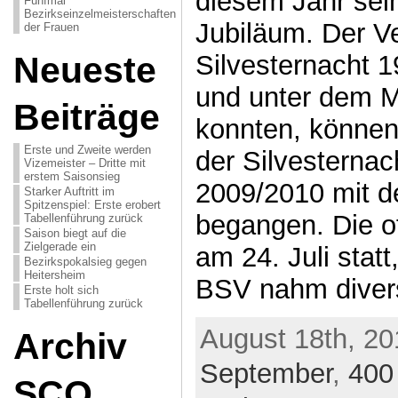
diesem Jahr sei
Fünfmal
Bezirkseinzelmeisterschaften
Jubiläum. Der Ve
der Frauen
Neueste
Silvesternacht 
und unter dem M
Beiträge
konnten, können
Erste und Zweite werden
der Silvesterna
Vizemeister – Dritte mit
erstem Saisonsieg
2009/2010 mit d
Starker Auftritt im
Spitzenspiel: Erste erobert
begangen. Die of
Tabellenführung zurück
Saison biegt auf die
Zielgerade ein
am 24. Juli statt
Bezirkspokalsieg gegen
Heitersheim
BSV nahm diver
Erste holt sich
Tabellenführung zurück
August 18th, 20
Archiv
September
,
400
SCO