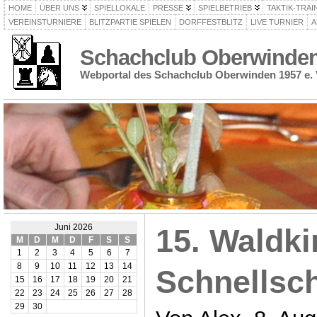
HOME
ÜBER UNS
SPIELLOKALE
PRESSE
SPIELBETRIEB
TAKTIK-TRAI
VEREINSTURNIERE
BLITZPARTIE SPIELEN
DORFFESTBLITZ
LIVE TURNIER
A
Schachclub Oberwinden 
Webportal des Schachclub Oberwinden 1957 e. 
Juni 2026
15. Waldki
M
D
M
D
F
S
S
1
2
3
4
5
6
7
8
9
10
11
12
13
14
Schnellsc
15
16
17
18
19
20
21
22
23
24
25
26
27
28
29
30