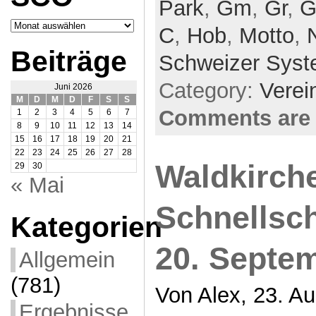
Park
,
Gm
,
Gr
,
G
Archiv
C
,
Hob
,
Motto
,
SCO
Beiträge
Schweizer Sys
Category:
Verei
Juni 2026
M
D
M
D
F
S
S
Comments are 
1
2
3
4
5
6
7
8
9
10
11
12
13
14
15
16
17
18
19
20
21
22
23
24
25
26
27
28
Waldkirch
29
30
« Mai
Schnellsc
Kategorien
20. Septe
Allgemein
(781)
Von Alex, 23. Au
Ergebnisse