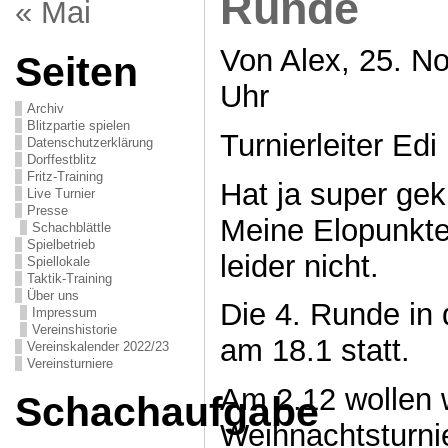
Runde
« Mai
Von Alex, 25. N
Seiten
Uhr
Archiv
Blitzpartie spielen
Turnierleiter Edi
Datenschutzerklärung
Dorffestblitz
Fritz-Training
Hat ja super gek
Live Turnier
Presse
Meine Elopunkt
Schachblättle
Spielbetrieb
leider nicht.
Spiellokale
Taktik-Training
Über uns
Die 4. Runde in 
Impressum
Vereinshistorie
am 18.1 statt.
Vereinskalender 2022/23
Vereinsturniere
Am 2.12 wollen w
Schachaufgabe
Weihnachtsturni