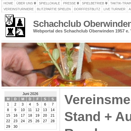
HOME
ÜBER UNS
SPIELLOKALE
PRESSE
SPIELBETRIEB
TAKTIK-TRAI
VEREINSTURNIERE
BLITZPARTIE SPIELEN
DORFFESTBLITZ
LIVE TURNIER
A
Schachclub Oberwinden 
Webportal des Schachclub Oberwinden 1957 e. 
Juni 2026
Vereinsmei
M
D
M
D
F
S
S
1
2
3
4
5
6
7
8
9
10
11
12
13
14
Stand + Au
15
16
17
18
19
20
21
22
23
24
25
26
27
28
29
30