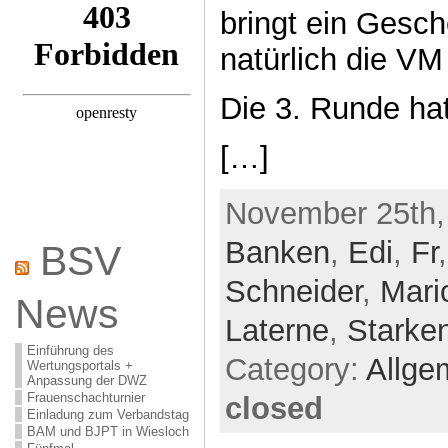
bringt ein Gesch
natürlich die V
Die 3. Runde hat
[…]
November 25th,
Banken
,
Edi
,
Fr
BSV
Schneider
,
Mari
News
Laterne
,
Starke
Einführung des
Category:
Allge
Wertungsportals +
Anpassung der DWZ
Frauenschachturnier
closed
Einladung zum Verbandstag
BAM und BJPT in Wiesloch