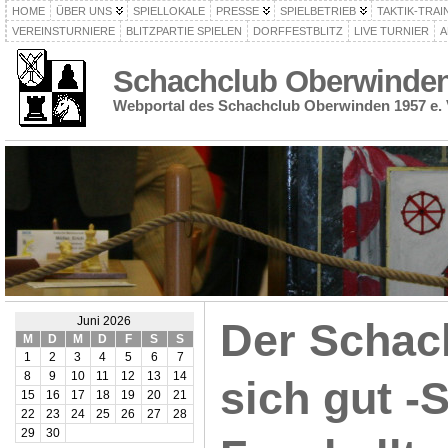
HOME
ÜBER UNS
SPIELLOKALE
PRESSE
SPIELBETRIEB
TAKTIK-TRAI
VEREINSTURNIERE
BLITZPARTIE SPIELEN
DORFFESTBLITZ
LIVE TURNIER
A
Schachclub Oberwinden 
Webportal des Schachclub Oberwinden 1957 e. 
Juni 2026
Der Schac
M
D
M
D
F
S
S
1
2
3
4
5
6
7
8
9
10
11
12
13
14
sich gut -
15
16
17
18
19
20
21
22
23
24
25
26
27
28
29
30