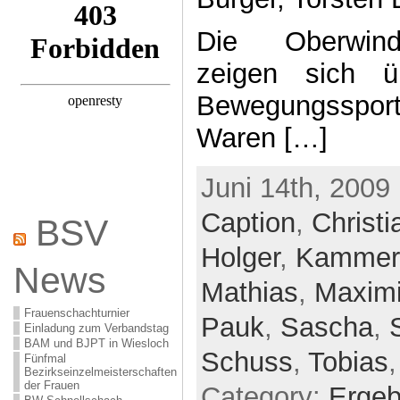
Die Oberwind
zeigen sich ü
Bewegungssport
Waren […]
Juni 14th, 2009 
Caption
,
Christi
BSV
Holger
,
Kammer
News
Mathias
,
Maximi
Frauenschachturnier
Pauk
,
Sascha
,
Einladung zum Verbandstag
BAM und BJPT in Wiesloch
Schuss
,
Tobias
Fünfmal
Bezirkseinzelmeisterschaften
der Frauen
Category:
Ergeb