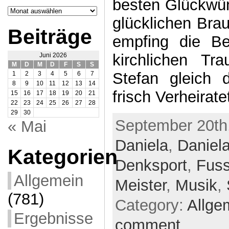
besten Glückwü
Archiv
SCO
glücklichen Bra
Beiträge
empfing die Be
kirchlichen Tr
Juni 2026
M
D
M
D
F
S
S
Stefan gleich 
1
2
3
4
5
6
7
8
9
10
11
12
13
14
frisch Verheirate
15
16
17
18
19
20
21
22
23
24
25
26
27
28
29
30
September 20th,
« Mai
Daniela
,
Daniel
Kategorien
Denksport
,
Fuss
Allgemein
Meister
,
Musik
,
(781)
Category:
Allge
Ergebnisse
comment