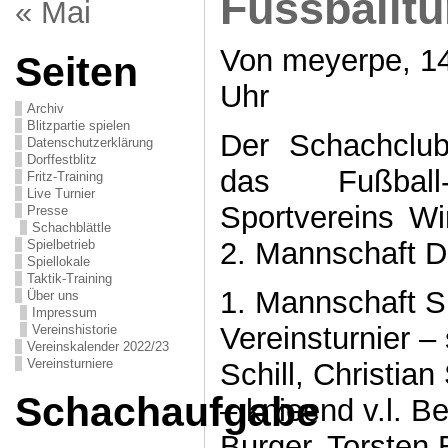
Fussballtu
« Mai
Von meyerpe, 14
Seiten
Uhr
Archiv
Blitzpartie spielen
Der Schachclu
Datenschutzerklärung
Dorffestblitz
das Fußball-
Fritz-Training
Live Turnier
Sportvereins W
Presse
Schachblättle
2. Mannschaft Dr
Spielbetrieb
Spiellokale
Taktik-Training
1. Mannschaft S
Über uns
Impressum
Vereinsturnier – 
Vereinshistorie
Vereinskalender 2022/23
Vereinsturniere
Schill, Christia
Schachaufgabe
– knieend v.l. Be
Burger, Torsten