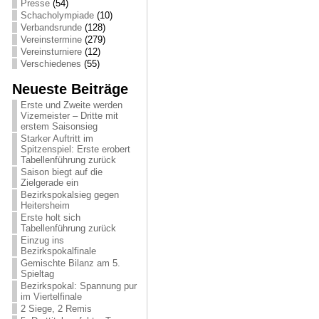
Presse
(54)
Schacholympiade
(10)
Verbandsrunde
(128)
Vereinstermine
(279)
Vereinsturniere
(12)
Verschiedenes
(55)
Neueste Beiträge
Erste und Zweite werden
Vizemeister – Dritte mit
erstem Saisonsieg
Starker Auftritt im
Spitzenspiel: Erste erobert
Tabellenführung zurück
Saison biegt auf die
Zielgerade ein
Bezirkspokalsieg gegen
Heitersheim
Erste holt sich
Tabellenführung zurück
Einzug ins
Bezirkspokalfinale
Gemischte Bilanz am 5.
Spieltag
Bezirkspokal: Spannung pur
im Viertelfinale
2 Siege, 2 Remis