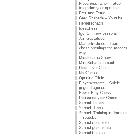
Freechesstrainer – Stop
forgetting your openings
Fritz und Fertig
Greg Shahade – Youtube
Herderschach
IdeaChess
Igor Smirnov Lessons
Jan Gustafsson
MasterInChess – Learn
chess openings the modern
way
Middlegame Show
Mini Schachlehrbuch
Next Level Chess
NoirChess
Opening Clinic
Playchessgate – Spiele
gegen Legenden
Power Play Chess
Reassess your Chess
Schach lernen
Schach-Tipps
Schach-Training im Internet
– Youtube
Schachendspiele
Schachgeschichte
Schachtraining