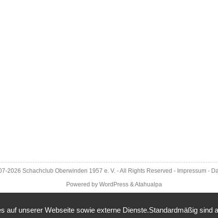
007-2026
Schachclub Oberwinden 1957 e. V.
- All Rights Reserved -
Impressum
-
Da
Powered by
WordPress
&
Atahualpa
 auf unserer Webseite sowie externe Dienste.Standardmäßig sind alle