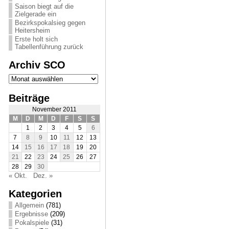
Saison biegt auf die
Zielgerade ein
Bezirkspokalsieg gegen
Heitersheim
Erste holt sich
Tabellenführung zurück
Archiv SCO
Archiv
SCO
Beiträge
November 2011
M
D
M
D
F
S
S
1
2
3
4
5
6
7
8
9
10
11
12
13
14
15
16
17
18
19
20
21
22
23
24
25
26
27
28
29
30
« Okt.
Dez. »
Kategorien
Allgemein
(781)
Ergebnisse
(209)
Pokalspiele
(31)