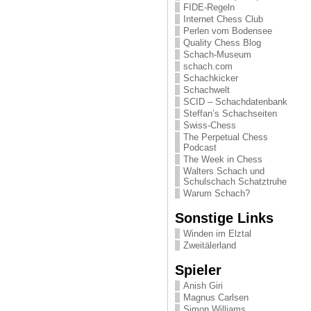
FIDE-Regeln
Internet Chess Club
Perlen vom Bodensee
Quality Chess Blog
Schach-Museum
schach.com
Schachkicker
Schachwelt
SCID – Schachdatenbank
Steffan’s Schachseiten
Swiss-Chess
The Perpetual Chess
Podcast
The Week in Chess
Walters Schach und
Schulschach Schatztruhe
Warum Schach?
Sonstige Links
Winden im Elztal
Zweitälerland
Spieler
Anish Giri
Magnus Carlsen
Simon Williams