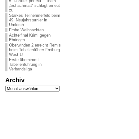
5. Darttitel perfekt – Team
„Schachmatt“ schlägt erneut
zu
Starkes Teilnehmerfeld beim
49. Neujahrsturnier in
Umkirch
Frohe Weihnachten
Achtelfinal Krimi gegen
Ebringen
Oberwinden 2 erreicht Remis
beim Tabellenführer Freiburg
West 1!
Erste übernimmt
Tabellenführung in
Verbandsliga
Archiv
Archiv