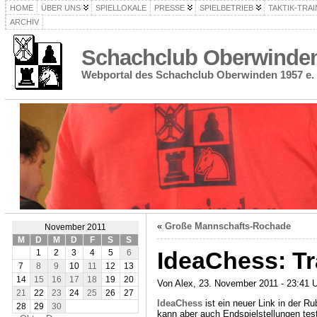
HOME
ÜBER UNS
SPIELLOKALE
PRESSE
SPIELBETRIEB
TAKTIK-TRAI
ARCHIV
Schachclub Oberwinden 
Webportal des Schachclub Oberwinden 1957 e. 
«
Große Mannschafts-Rochade
November 2011
M
D
M
D
F
S
S
IdeaChess: Tr
1
2
3
4
5
6
7
8
9
10
11
12
13
14
15
16
17
18
19
20
Von Alex, 23. November 2011 - 23:41 
21
22
23
24
25
26
27
IdeaChess
ist ein neuer Link in der R
28
29
30
kann aber auch Endspielstellungen tes