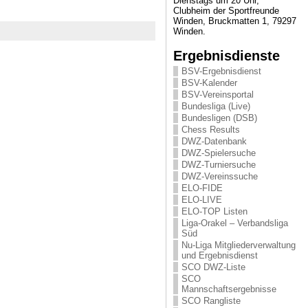
Dienstags um 20 Uhr,
Clubheim der Sportfreunde
Winden, Bruckmatten 1, 79297
Winden.
Ergebnisdienste
BSV-Ergebnisdienst
BSV-Kalender
BSV-Vereinsportal
Bundesliga (Live)
Bundesligen (DSB)
Chess Results
DWZ-Datenbank
DWZ-Spielersuche
DWZ-Turniersuche
DWZ-Vereinssuche
ELO-FIDE
ELO-LIVE
ELO-TOP Listen
Liga-Orakel – Verbandsliga
Süd
Nu-Liga Mitgliederverwaltung
und Ergebnisdienst
SCO DWZ-Liste
SCO
Mannschaftsergebnisse
SCO Rangliste