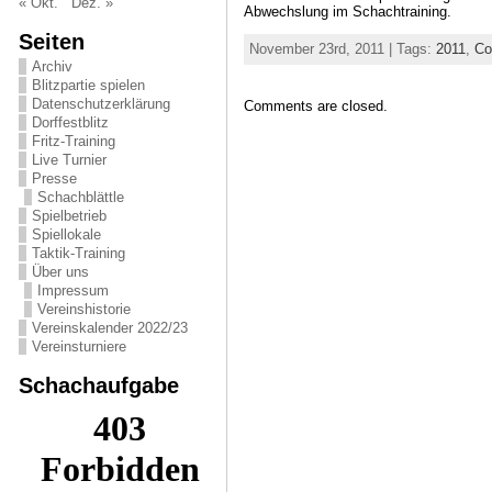
« Okt.
Dez. »
Abwechslung im Schachtraining.
Seiten
November 23rd, 2011 | Tags:
2011
,
Co
Archiv
Blitzpartie spielen
Datenschutzerklärung
Comments are closed.
Dorffestblitz
Fritz-Training
Live Turnier
Presse
Schachblättle
Spielbetrieb
Spiellokale
Taktik-Training
Über uns
Impressum
Vereinshistorie
Vereinskalender 2022/23
Vereinsturniere
Schachaufgabe