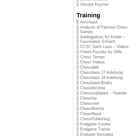
Vincent Keymer
Training
Aimchess
Analysis of Famous Chess
Games
Anfängerkurs für Kinder –
Faszination Schach
CCSC Saint Louis – Videos
Chess Puzzles by GMs
Chess Tempo
Chess Videos
Chessable
Chessbase 17 Anleitung
Chessbase 18 Anleitung
Chessbase Books
Chessdoctrine
Chessexplained – Youtube
Chessfox
Chessmint
ChessMonitor
ChessMood
ChessPublishing
Endgame Course
Endgame Trainer
Endspiel Simulator