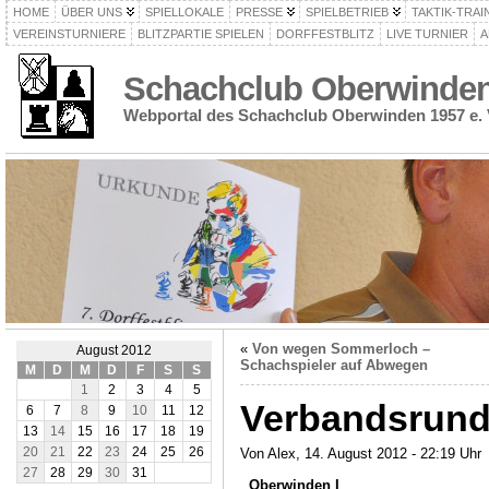
HOME
ÜBER UNS
SPIELLOKALE
PRESSE
SPIELBETRIEB
TAKTIK-TRAI
VEREINSTURNIERE
BLITZPARTIE SPIELEN
DORFFESTBLITZ
LIVE TURNIER
A
Schachclub Oberwinden 
Webportal des Schachclub Oberwinden 1957 e. 
«
Von wegen Sommerloch –
August 2012
Schachspieler auf Abwegen
M
D
M
D
F
S
S
1
2
3
4
5
Verbandsrund
6
7
8
9
10
11
12
13
14
15
16
17
18
19
20
21
22
23
24
25
26
Von Alex, 14. August 2012 - 22:19 Uhr
27
28
29
30
31
Oberwinden I