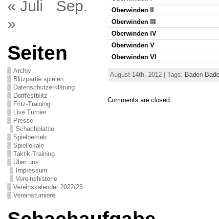
« Juli
Sep.
Oberwinden II
»
Oberwinden III
Oberwinden IV
Seiten
Oberwinden V
Oberwinden VI
Archiv
August 14th, 2012 | Tags:
Baden Bad
Blitzpartie spielen
Datenschutzerklärung
Dorffestblitz
Comments are closed.
Fritz-Training
Live Turnier
Presse
Schachblättle
Spielbetrieb
Spiellokale
Taktik-Training
Über uns
Impressum
Vereinshistorie
Vereinskalender 2022/23
Vereinsturniere